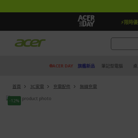
跳
到
內
容
【加贈】指定筆電贈延長保固一
⚡限時
🌐ACER DAY
旗艦新品
筆記型電腦
桌
首頁
3C家電
充電配件
無線充電
Skip
-12%
to
Skip
the
to
end
the
of
beginning
the
of
images
the