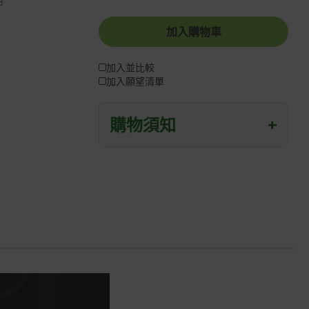
用
加入購物車
加入並比較
加入願望清單
購物須知
+
退/換貨須知
本網站消費者享有商品到貨七天鑑賞期
之權益(鑑賞期並非試用期)。
到貨七天內消費者有權申請退貨或換
貨；超過七天以上(含假日)，恕無法辦
理。
退回之商品必須是全新狀態且完整包裝
(含商品、附件、包裝、紙箱及所有附隨
文件或資料)。