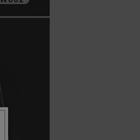
如有相關保固問題以及售後服務問題，
您可以透過專線或服務信箱聯繫客服。
付款方式
本網站提供以下付款方式：
信用卡一次付清：支援Visa、
Master Card及JCB卡別
信用卡分期付款：限指定商品使
用，滿1千享3期0利率/滿1萬享3
期0利率/滿3萬享12期0利率
銀行帳戶轉帳：使用一次性虛擬
帳戶
LINEPAY(含iPASS MONEY)
Apple Pay：須使用行動裝置
Samsung Wallet (原Samsung
Pay)：須使用行動裝置