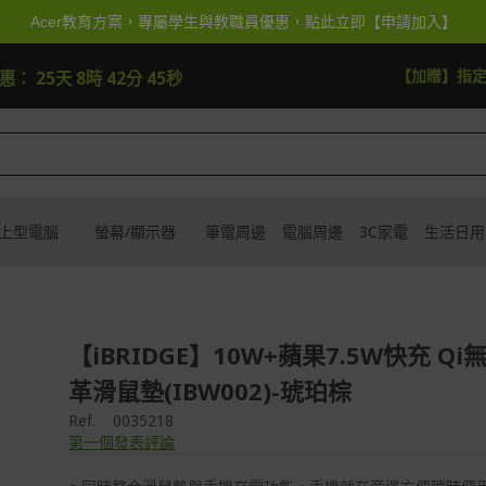
Acer教育方案，專屬學生與教職員優惠，點此立即【申請加入】
年
去逛逛
【加抽】全館A
優惠：
25天 8時 42分 43秒
上型電腦
螢幕/顯示器
筆電周邊
電腦周邊
3C家電
生活日用
【iBRIDGE】10W+蘋果7.5W快充 Q
革滑鼠墊(IBW002)-琥珀棕
Ref.
0035218
第一個發表評論