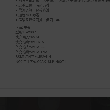
● 同時整合滑鼠墊與手機充電功能，手機就在旁邊方便隨時便
● 皮革工藝、時尚高雅
● 電流過熱、過載防護
● 通過NCC認證
● 群曜國際公司貨，保固一年
-商品規格-
型號:IBW002
快充輸入:9V/2A
快充輸出:9V/1.67A
普充輸入:5V/1A-2A
普充輸出:5V/1A-1.5A
BSMI許可字號:R39414
NCC許可字號:CCAK18LP1460T1