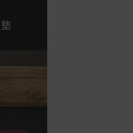
商品到貨後進行開箱前請全程錄影以確
保自身權益 ! 非商品本身瑕疵之退貨商
品若有上述不完整之情況，本公司有權
向消費者收取相應的整新費用。
*遊戲光碟、軟體等影音商品屬智慧財
產權之商品。依消費者保護法第十九條
第二項規定，一經拆封後恕不接受退換
貨。
如有相關退換貨服務需求，您可以透過
專線或服務信箱聯繫客服。
配送服務
本站商品除有特別標示收取運費之商
品，其餘全館皆可免運宅配到府。
Acer旗下品牌商品除可宅配配送全台各
地外，部分商品可以選擇配送至全台各
地服務中心。
在消費者完成訂單付款後兩個工作天內