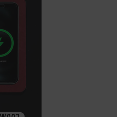
會安排訂單出貨，
非Acer旗下品牌商品依配合廠商規範，
可能會有無法配送外島的狀況，
您可以於「我的訂單」內查詢訂單出貨
狀態 (路徑：我的帳號 > 我的訂單)。
實際的到貨時間依配合的物流商做安
排，在無特殊狀況下可在出貨後的兩個
工作天內送達。
預購商品依商品頁面上的出貨時間安
排，且有可能因實際生產狀況有延後情
況發生。
保固與售後服務
Acer旗下品牌商品保固期限與說明請參
考此連結：
https://www.acer.com/tw-
zh/support/warranty/product-
warranties
非Acer旗下品牌商品保固依各商品和之
廠商有所不同，詳情請參考商品說明。