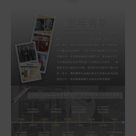
本站商品除有特別標示收取運費之商品，其餘全館皆可免
運宅配到府。
Acer旗下品牌商品除可宅配配送全台各地外，部分商品可
以選擇配送至全台各地服務中心。
在消費者完成訂單付款後兩個工作天內會安排訂單出貨，
非Acer旗下品牌商品依配合廠商規範，可能會有無法配送
外島的狀況，
您可以於「我的訂單」內查詢訂單出貨狀態 (路徑：我的帳
號 > 我的訂單)。
實際的到貨時間依配合的物流商做安排，在無特殊狀況下
可在出貨後的兩個工作天內送達。
預購商品依商品頁面上的出貨時間安排，且有可能因實際
生產狀況有延後情況發生。
保固與售後服務
Acer旗下品牌商品保固期限與說明請參考此連結：
http
s://www.acer.com/tw-zh/support/warranty/product-wa