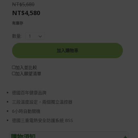
the
of
NT$5,680
images
the
NT$4,580
gallery
images
gallery
有庫存
數量:
加入購物車
加入並比較
加入願望清單
德國百年健康品牌
三段溫度設定，兩個獨立溫控器
6小時自動關機
德國三重電熱安全防護系統 BSS
購物須知
+