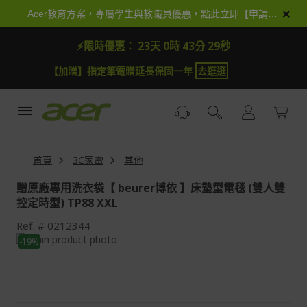
跳
×
Acer教育方案，專屬學生與教職員優惠，點此立即【申請加入】
到
內
⚡限時優惠：
23天 0時 43分 28秒
容
【加贈】指定筆電贈延長保固一年
去逛逛
首頁
3C家電
其他
贈原廠專用洗衣袋【 beurer博依 】床墊型電毯 (雙人雙
控定時型) TP88 XXL
Ref.
0212344
Skip
-19%
to
Skip
the
to
end
the
of
beginning