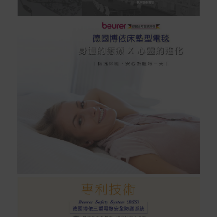
rranties
非Acer旗下品牌商品保固依各商品和之廠商有所不同，詳
情請參考商品說明。
如有相關保固問題以及售後服務問題，您可以透過專線或
服務信箱聯繫客服。
付款方式
本網站提供以下付款方式：
信用卡一次付清：支援Visa、Master Card及JCB卡
別
信用卡分期付款：限指定商品使用，滿1千享3期0利
率/滿1萬享3期0利率/滿3萬享12期0利率
銀行帳戶轉帳：使用一次性虛擬帳戶
LINEPAY(含iPASS MONEY)
Apple Pay：須使用行動裝置
Samsung Wallet (原Samsung Pay)：須使用行動裝
置