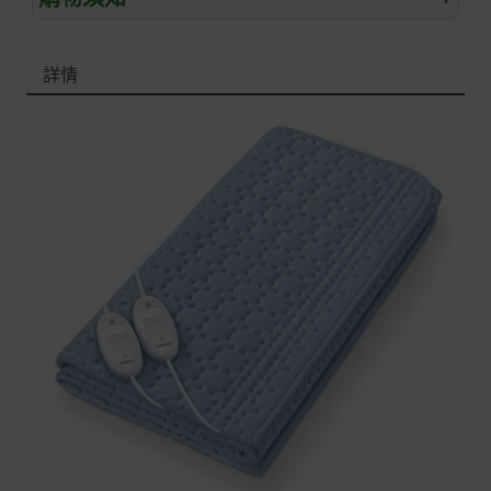
退/換貨須知
詳情
本網站消費者享有商品到貨七天鑑賞期之權益(鑑賞期並非
試用期)。
到貨七天內消費者有權申請退貨或換貨；超過七天以上(含
假日)，恕無法辦理。
退回之商品必須是全新狀態且完整包裝(含商品、附件、包
裝、紙箱及所有附隨文件或資料)。
商品到貨後進行開箱前請全程錄影以確保自身權益 ! 非商
品本身瑕疵之退貨商品若有上述不完整之情況，本公司有
權向消費者收取相應的整新費用。
*遊戲光碟、軟體等影音商品屬智慧財產權之商品。依消費
者保護法第十九條第二項規定，一經拆封後恕不接受退換
貨。
如有相關退換貨服務需求，您可以透過專線或服務信箱聯
繫客服。
配送服務