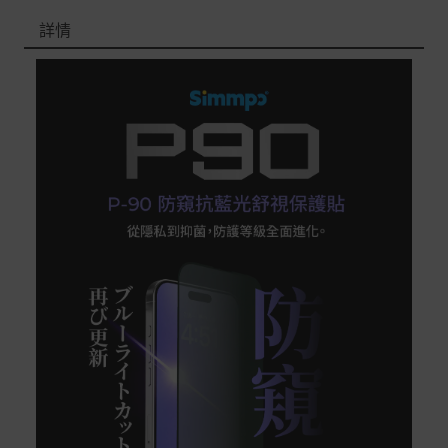
退/換貨須知
詳情
本網站消費者享有商品到貨七天鑑賞期之權益(鑑賞期並非
試用期)。
到貨七天內消費者有權申請退貨或換貨；超過七天以上(含
假日)，恕無法辦理。
退回之商品必須是全新狀態且完整包裝(含商品、附件、包
裝、紙箱及所有附隨文件或資料)。
商品到貨後進行開箱前請全程錄影以確保自身權益 ! 非商
品本身瑕疵之退貨商品若有上述不完整之情況，本公司有
權向消費者收取相應的整新費用。
*遊戲光碟、軟體等影音商品屬智慧財產權之商品。依消費
者保護法第十九條第二項規定，一經拆封後恕不接受退換
貨。
如有相關退換貨服務需求，您可以透過專線或服務信箱聯
繫客服。
配送服務
本站商品除有特別標示收取運費之商品，其餘全館皆可免