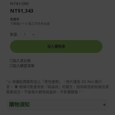
the
of
NT$1,580
images
the
NT$1,343
gallery
images
gallery
有庫存
下單後3 ～ 5 個工作天內出貨
數量:
加入購物車
加入並比較
加入願望清單
"⚠️ 保護貼周圍有加上「黑色邊框」，照片僅為 3D Ren 圖示
意。 ◉ 玻璃可能會有些「結晶狀」的產生，因為新技術有融合葉
黃素成分，不是每片都有結晶狀，不影響觀看。"
購物須知
+