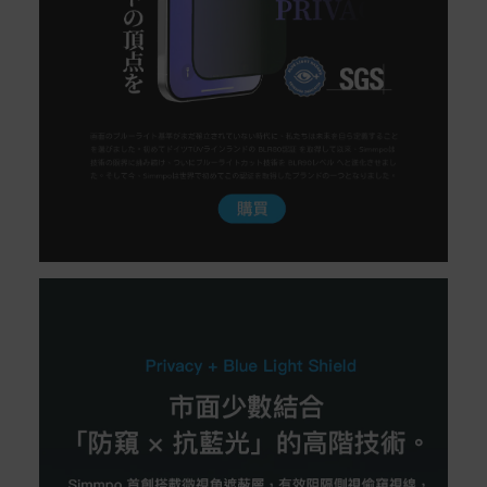
運宅配到府。
Acer旗下品牌商品除可宅配配送全台各地外，部分商品可
以選擇配送至全台各地服務中心。
在消費者完成訂單付款後兩個工作天內會安排訂單出貨，
非Acer旗下品牌商品依配合廠商規範，可能會有無法配送
外島的狀況，
您可以於「我的訂單」內查詢訂單出貨狀態 (路徑：我的帳
號 > 我的訂單)。
實際的到貨時間依配合的物流商做安排，在無特殊狀況下
可在出貨後的兩個工作天內送達。
預購商品依商品頁面上的出貨時間安排，且有可能因實際
生產狀況有延後情況發生。
保固與售後服務
Acer旗下品牌商品保固期限與說明請參考此連結：
http
s://www.acer.com/tw-zh/support/warranty/product-wa
rranties