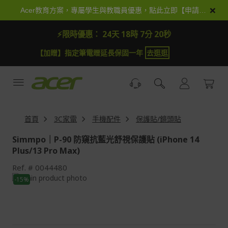
跳
×
Acer教育方案，專屬學生與教職員優惠，點此立即【申請加入】
到
內
⚡限時優惠：
24天 18時 7分 18秒
容
【加贈】指定筆電贈延長保固一年
去逛逛
首頁
3C家電
手機配件
保護貼/鏡頭貼
Simmpo｜P-90 防窺抗藍光舒視保護貼 (iPhone 14
Plus/13 Pro Max)
Ref.
0044480
Skip
-15%
to
Skip
the
to
end
the
of
beginning