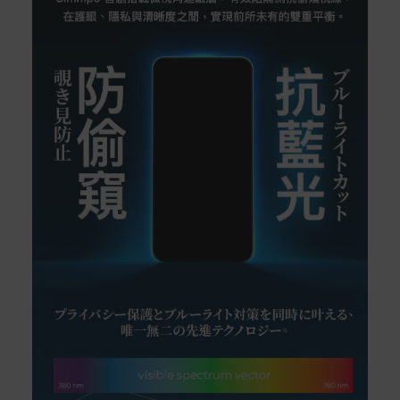
非Acer旗下品牌商品保固依各商品和之廠商有所不同，詳
情請參考商品說明。
如有相關保固問題以及售後服務問題，您可以透過專線或
服務信箱聯繫客服。
付款方式
本網站提供以下付款方式：
信用卡一次付清：支援Visa、Master Card及JCB卡
別
信用卡分期付款：限指定商品使用，滿1千享3期0利
率/滿1萬享3期0利率/滿3萬享12期0利率
銀行帳戶轉帳：使用一次性虛擬帳戶
LINEPAY(含iPASS MONEY)
Apple Pay：須使用行動裝置
Samsung Wallet (原Samsung Pay)：須使用行動裝
置