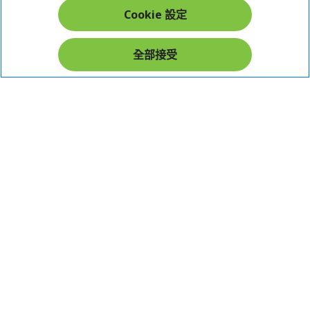
Cookie 設定
在社群上追蹤 Acer
全部接受
本網站提供之安全支付：
Acer Store | 宏碁官方商城 | 統一編號：20828393 | Acer 版權所有
台灣