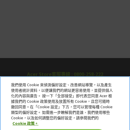
Acer Store客服專線 : 0800-258-222
我們使用 Cookie 來偵測偏好設定、改善網站導覽，以及產生
使用者統計資料，以便讓我們的網站更容易使用，並提供個人
關於宏碁
化的內容與廣告。 按一下「全部接受」即代表您同意 Acer 根
據我們的 Cookie 政策使用及放置所有 Cookie，且您可隨時
服務
撤回同意。在「Cookie 設定」下方，您可以管理每種 Cookie
類型的偏好設定。 如需進一步瞭解我們是誰、我們使用哪些
宏碁網路商城
Cookie，以及如何調整您的偏好設定，請參閱我們的
Cookie 政策。
帳戶