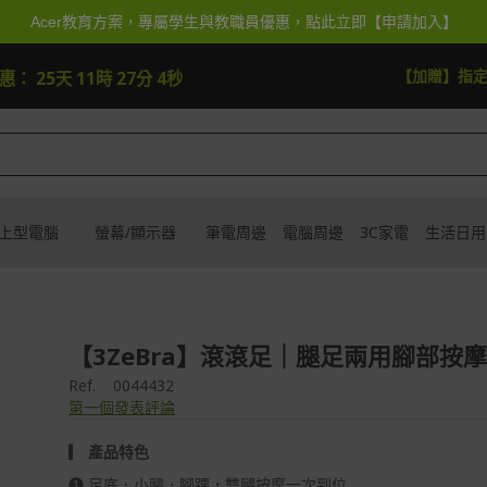
Acer教育方案，專屬學生與教職員優惠，點此立即【申請加入】
快去搶
【加贈】指
優惠：
25天 11時 27分 3秒
上型電腦
螢幕/顯示器
筆電周邊
電腦周邊
3C家電
生活日用
【3ZeBra】滾滾足｜腿足兩用腳部按
Ref.
0044432
第一個發表評論
▎ 產品特色
❶ 足底．小腿．腳踝，雙腿按摩一次到位