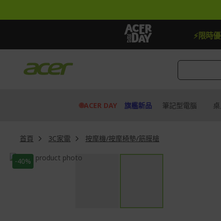
跳
到
內
容
【贈品】指定機種贈最高$888即享券
⚡限時
🌐ACER DAY
旗艦新品
筆記型電腦
桌
首頁
3C家電
按摩機/按摩椅墊/筋膜槍
Skip
-40%
to
Skip
the
to
end
the
of
beginning
the
of
images
the