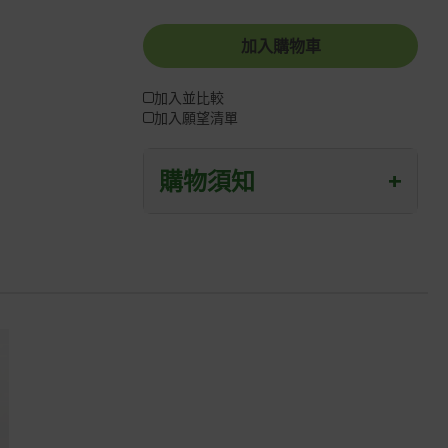
加入購物車
加入並比較
加入願望清單
購物須知
+
退/換貨須知
本網站消費者享有商品到貨七天鑑賞期
之權益(鑑賞期並非試用期)。
到貨七天內消費者有權申請退貨或換
貨；超過七天以上(含假日)，恕無法辦
理。
退回之商品必須是全新狀態且完整包裝
(含商品、附件、包裝、紙箱及所有附隨
文件或資料)。