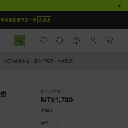
×
定筆電贈延長保固一年
去逛逛
電玩/遊戲主機
福利品專區
遊戲點數卡
NT$2,980
摩器
NT$1,780
有庫存
數量: