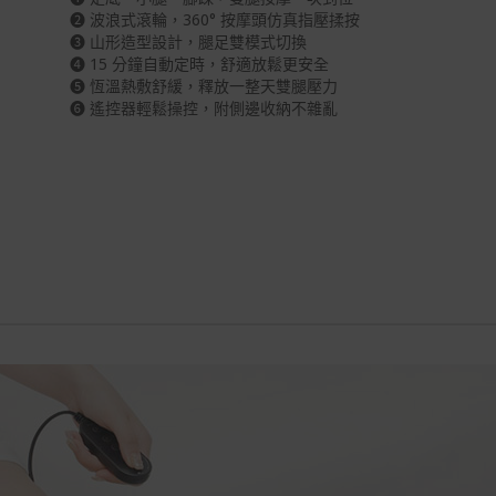
❷ 波浪式滾輪，360° 按摩頭仿真指壓揉按
❸ 山形造型設計，腿足雙模式切換
❹ 15 分鐘自動定時，舒適放鬆更安全
❺ 恆溫熱敷舒緩，釋放一整天雙腿壓力
❻ 遙控器輕鬆操控，附側邊收納不雜亂