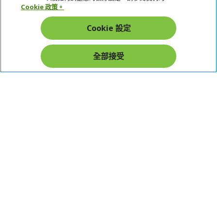
Cookie 政策。
帳戶
Cookie 設定
在社群上追蹤 Acer
全部接受
本網站提供之安全支付：
Acer Store | 宏碁官方商城 | 統一編號：20828393 | Acer 版權所有
台灣