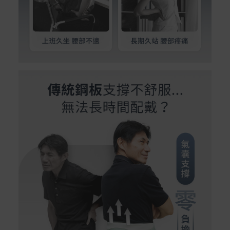
Acer旗下品牌商品保固期限與說明請參考此連結：
http
s://www.acer.com/tw-zh/support/warranty/product-wa
rranties
非Acer旗下品牌商品保固依各商品和之廠商有所不同，詳
情請參考商品說明。
如有相關保固問題以及售後服務問題，您可以透過專線或
服務信箱聯繫客服。
付款方式
本網站提供以下付款方式：
信用卡一次付清：支援Visa、Master Card及JCB卡
別
信用卡分期付款：限指定商品使用，滿1千享3期0利
率/滿1萬享3期0利率/滿3萬享12期0利率
銀行帳戶轉帳：使用一次性虛擬帳戶
LINEPAY(含iPASS MONEY)
Apple Pay：須使用行動裝置