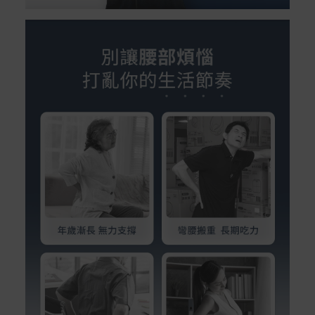
繫客服。
配送服務
本站商品除有特別標示收取運費之商品，其餘全館皆可免
運宅配到府。
Acer旗下品牌商品除可宅配配送全台各地外，部分商品可
以選擇配送至全台各地服務中心。
在消費者完成訂單付款後兩個工作天內會安排訂單出貨，
非Acer旗下品牌商品依配合廠商規範，可能會有無法配送
外島的狀況，
您可以於「我的訂單」內查詢訂單出貨狀態 (路徑：我的帳
號 > 我的訂單)。
實際的到貨時間依配合的物流商做安排，在無特殊狀況下
可在出貨後的兩個工作天內送達。
預購商品依商品頁面上的出貨時間安排，且有可能因實際
生產狀況有延後情況發生。
保固與售後服務