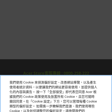
Acer Store客服專線 : 0800-258-222
我們使用 Cookie 來偵測偏好設定、改善網站導覽，以及產生
使用者統計資料，以便讓我們的網站更容易使用，並提供個人
關於宏碁
化的內容與廣告。 按一下「全部接受」即代表您同意 Acer 根
據我們的 Cookie 政策使用及放置所有 Cookie，且您可隨時
服務
撤回同意。在「Cookie 設定」下方，您可以管理每種 Cookie
類型的偏好設定。 如需進一步瞭解我們是誰、我們使用哪些
宏碁網路商城
Cookie，以及如何調整您的偏好設定，請參閱我們的