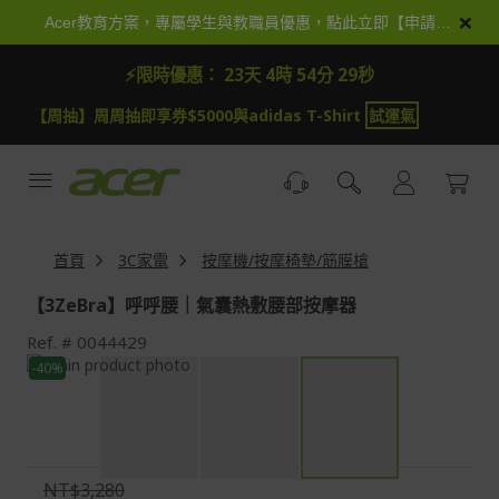
跳
×
Acer教育方案，專屬學生與教職員優惠，點此立即【申請加入】
到
內
⚡限時優惠：
23天 4時 54分 28秒
容
【周抽】周周抽即享券$5000與adidas T-Shirt
試運氣
首頁
3C家電
按摩機/按摩椅墊/筋膜槍
【3ZeBra】呼呼腰｜氣囊熱敷腰部按摩器
Ref.
0044429
Skip
-40%
to
Skip
the
to
end
the
of
beginning
the
of
NT$3,280
images
the