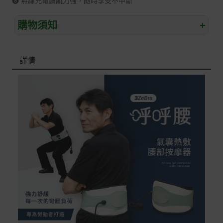
❽ 無線充電續航力強，隨時享受不中斷
購物須知
+
退/換貨須知
詳情
本網站消費者享有商品到貨七天鑑賞期之權益(鑑賞期並非
試用期)。
到貨七天內消費者有權申請退貨或換貨；超過七天以上(含
假日)，恕無法辦理。
退回之商品必須是全新狀態且完整包裝(含商品、附件、包
裝、紙箱及所有附隨文件或資料)。
商品到貨後進行開箱前請全程錄影以確保自身權益 ! 非商
品本身瑕疵之退貨商品若有上述不完整之情況，本公司有
權向消費者收取相應的整新費用。
*遊戲光碟、軟體等影音商品屬智慧財產權之商品。依消費
者保護法第十九條第二項規定，一經拆封後恕不接受退換
貨。
如有相關退換貨服務需求，您可以透過專線或服務信箱聯