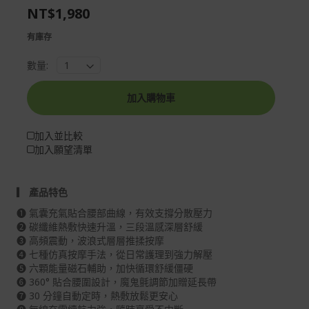
NT$1,980
gallery
images
gallery
有庫存
數量:
加入購物車
加入並比較
加入願望清單
▎ 產品特色
❶ 氣囊充氣貼合腰部曲線，有效支撐分散壓力
❷ 碳纖維熱敷快速升溫，三段溫感深層舒緩
❸ 高頻震動，波浪式層層推揉按摩
❹ 七種仿真按摩手法，從日常護理到強力解壓
❺ 六顆能量磁石輔助，加快循環舒緩僵硬
❻ 360° 貼合腰圍設計，魔鬼氈調節加贈延長帶
❼ 30 分鐘自動定時，熱敷放鬆更安心