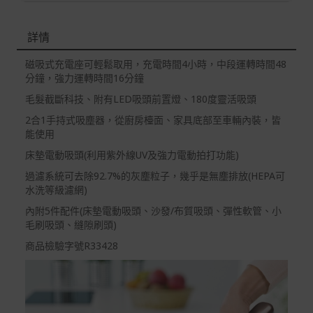
退/換貨須知
詳情
本網站消費者享有商品到貨七天鑑賞期之權益(鑑賞期並非
試用期)。
磁吸式充電座可輕鬆取用，充電時間4小時，中段運轉時間48
分鐘，強力運轉時間16分鐘
到貨七天內消費者有權申請退貨或換貨；超過七天以上(含
假日)，恕無法辦理。
毛髮截斷科技、附有LED吸頭前置燈、180度靈活吸頭
退回之商品必須是全新狀態且完整包裝(含商品、附件、包
2合1手持式吸塵器，從廚房檯面、家具底部至車輛內裝，皆
裝、紙箱及所有附隨文件或資料)。
能使用
床墊電動吸頭(利用紫外線UV及強力電動拍打功能)
商品到貨後進行開箱前請全程錄影以確保自身權益 ! 非商
品本身瑕疵之退貨商品若有上述不完整之情況，本公司有
過濾系統可去除92.7%的灰塵粒子，幾乎是無塵排放(HEPA可
權向消費者收取相應的整新費用。
水洗等級濾網)
*遊戲光碟、軟體等影音商品屬智慧財產權之商品。依消費
內附5件配件(床墊電動吸頭、沙發/布質吸頭、彈性軟管、小
者保護法第十九條第二項規定，一經拆封後恕不接受退換
毛刷吸頭、縫隙刷頭)
貨。
商品檢驗字號R33428
如有相關退換貨服務需求，您可以透過專線或服務信箱聯
繫客服。
配送服務