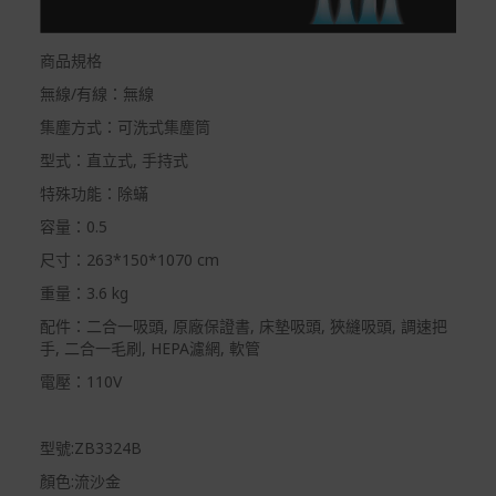
商品規格
無線/有線：無線
集塵方式：可洗式集塵筒
型式：直立式, 手持式
特殊功能：除蟎
容量：0.5
尺寸：263*150*1070 cm
重量：3.6 kg
配件：二合一吸頭, 原廠保證書, 床墊吸頭, 狹縫吸頭, 調速把
手, 二合一毛刷, HEPA濾網, 軟管
電壓：110V
型號:ZB3324B
顏色:流沙金