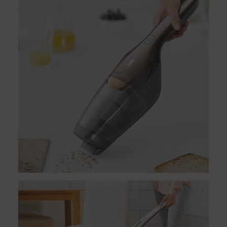
本站商品除有特別標示收取運費之商品，其餘全館皆可免
運宅配到府。
Acer旗下品牌商品除可宅配配送全台各地外，部分商品可
以選擇配送至全台各地服務中心。
在消費者完成訂單付款後兩個工作天內會安排訂單出貨，
非Acer旗下品牌商品依配合廠商規範，可能會有無法配送
外島的狀況，
您可以於「我的訂單」內查詢訂單出貨狀態 (路徑：我的帳
號 > 我的訂單)。
實際的到貨時間依配合的物流商做安排，在無特殊狀況下
可在出貨後的兩個工作天內送達。
預購商品依商品頁面上的出貨時間安排，且有可能因實際
生產狀況有延後情況發生。
保固與售後服務
Acer旗下品牌商品保固期限與說明請參考此連結：
http
s://www.acer.com/tw-zh/support/warranty/product-wa
rranties