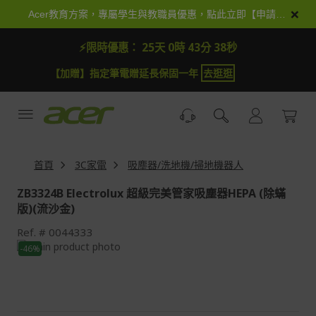
跳
×
Acer教育方案，專屬學生與教職員優惠，點此立即【申請加入】
到
內
⚡限時優惠：
25天 0時 43分 38秒
容
【加贈】指定筆電贈延長保固一年
去逛逛
首頁
3C家電
吸塵器/洗地機/掃地機器人
ZB3324B Electrolux 超級完美管家吸塵器HEPA (除蟎
版)(流沙金)
Ref.
0044333
Skip
-46%
to
Skip
the
to
end
the
of
beginning