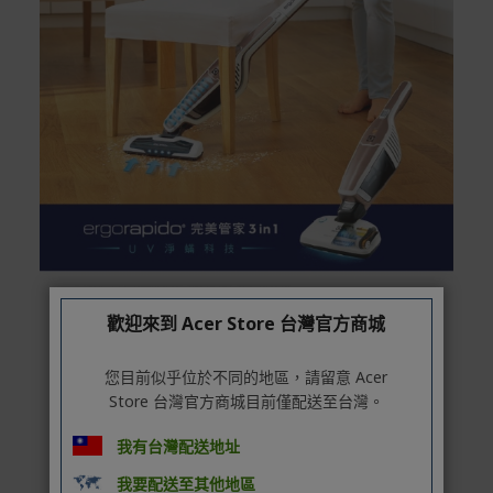
非Acer旗下品牌商品保固依各商品和之廠商有所不同，詳
情請參考商品說明。
如有相關保固問題以及售後服務問題，您可以透過專線或
服務信箱聯繫客服。
付款方式
本網站提供以下付款方式：
信用卡一次付清：支援Visa、Master Card及JCB卡
別
信用卡分期付款：限指定商品使用，滿1千享3期0利
率/滿1萬享3期0利率/滿3萬享12期0利率
歡迎來到 Acer Store 台灣官方商城
銀行帳戶轉帳：使用一次性虛擬帳戶
LINEPAY(含iPASS MONEY)
您目前似乎位於不同的地區，請留意 Acer
Store 台灣官方商城目前僅配送至台灣。
Apple Pay：須使用行動裝置
Samsung Wallet (原Samsung Pay)：須使用行動裝
我有台灣配送地址
置
我要配送至其他地區