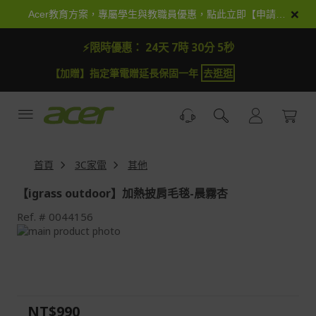
跳
×
Acer教育方案，專屬學生與教職員優惠，點此立即【申請加入】
到
內
⚡限時優惠：
24天 7時 30分 5秒
容
【加抽】全館Acer商品登錄再抽iPhone 18
試運氣
【
首頁
3C家電
其他
【igrass outdoor】加熱披肩毛毯-晨霧杏
Ref.
0044156
Skip
to
Skip
the
to
end
the
of
beginning
the
of
NT$990
images
the