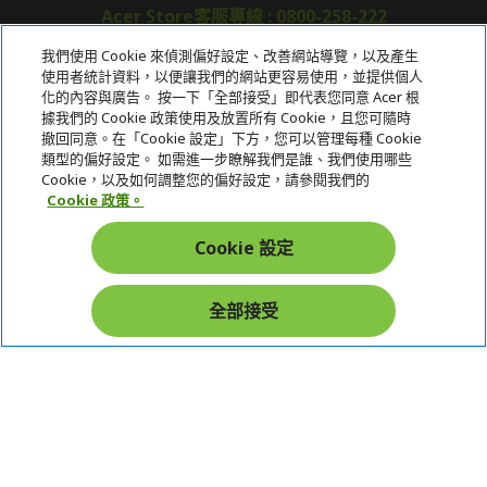
Acer Store客服專線 : 0800-258-222
我們使用 Cookie 來偵測偏好設定、改善網站導覽，以及產生
使用者統計資料，以便讓我們的網站更容易使用，並提供個人
關於宏碁
化的內容與廣告。 按一下「全部接受」即代表您同意 Acer 根
據我們的 Cookie 政策使用及放置所有 Cookie，且您可隨時
服務
撤回同意。在「Cookie 設定」下方，您可以管理每種 Cookie
類型的偏好設定。 如需進一步瞭解我們是誰、我們使用哪些
宏碁網路商城
Cookie，以及如何調整您的偏好設定，請參閱我們的
Cookie 政策。
帳戶
Cookie 設定
在社群上追蹤 Acer
全部接受
本網站提供之安全支付：