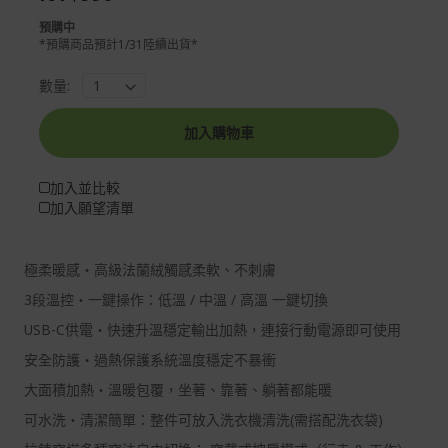
gallery
images
預購中
gallery
*預購商品預計1/31陸續出貨*
數量:
加入購物車
加入並比較
加入願望清單
極柔暖感・高級法蘭絨觸感柔軟、不刺膚
3段溫控・一鍵操作：低溫 / 中溫 / 高溫 一鍵切換
USB-C供電・快速升溫穩定輸出加熱，連接行動電源即可使用
安全防護・過熱保護系統溫度穩定不暴衝
大面積加熱・溫暖包覆，坐著、靠著、躺著都能暖
可水洗・清潔簡單：整件可放入洗衣機清洗(需搭配洗衣袋)