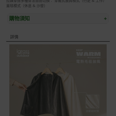
拉鍊穿搭多種穿法自由切換： 穿戴式披肩模式（行走 & 工作）
蓋毯模式（休息 & 沙發）
購物須知
+
退/換貨須知
詳情
本網站消費者享有商品到貨七天鑑賞期之權益(鑑賞期並非
試用期)。
到貨七天內消費者有權申請退貨或換貨；超過七天以上(含
假日)，恕無法辦理。
退回之商品必須是全新狀態且完整包裝(含商品、附件、包
裝、紙箱及所有附隨文件或資料)。
商品到貨後進行開箱前請全程錄影以確保自身權益 ! 非商
品本身瑕疵之退貨商品若有上述不完整之情況，本公司有
權向消費者收取相應的整新費用。
*遊戲光碟、軟體等影音商品屬智慧財產權之商品。依消費
者保護法第十九條第二項規定，一經拆封後恕不接受退換
貨。