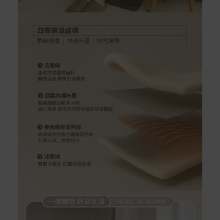
保固與售後服務
Acer旗下品牌商品保固期限與說明請參考此連結：
http
s://www.acer.com/tw-zh/support/warranty/product-wa
rranties
非Acer旗下品牌商品保固依各商品和之廠商有所不同，詳
情請參考商品說明。
如有相關保固問題以及售後服務問題，您可以透過專線或
服務信箱聯繫客服。
付款方式
本網站提供以下付款方式：
信用卡一次付清：支援Visa、Master Card及JCB卡
別
信用卡分期付款：限指定商品使用，滿1千享3期0利
率/滿1萬享3期0利率/滿3萬享12期0利率
銀行帳戶轉帳：使用一次性虛擬帳戶
LINEPAY(含iPASS MONEY)