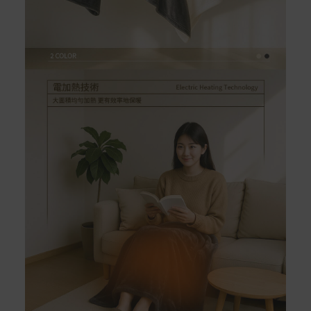
如有相關退換貨服務需求，您可以透過專線或服務信箱聯
繫客服。
配送服務
本站商品除有特別標示收取運費之商品，其餘全館皆可免
運宅配到府。
Acer旗下品牌商品除可宅配配送全台各地外，部分商品可
以選擇配送至全台各地服務中心。
在消費者完成訂單付款後兩個工作天內會安排訂單出貨，
非Acer旗下品牌商品依配合廠商規範，可能會有無法配送
外島的狀況，
您可以於「我的訂單」內查詢訂單出貨狀態 (路徑：我的帳
號 > 我的訂單)。
實際的到貨時間依配合的物流商做安排，在無特殊狀況下
可在出貨後的兩個工作天內送達。
預購商品依商品頁面上的出貨時間安排，且有可能因實際
生產狀況有延後情況發生。