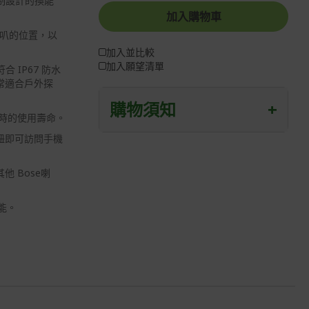
和定制設計的換能
加入購物車
式喇叭的位置，以
加入並比較
加入願望清單
合 IP67 防水
常適合戶外探
購物須知
+
小時的使用壽命。
鈕即可訪問手機
退/換貨須知
本網站消費者享有商品到貨七天鑑賞期
其他 Bose喇
之權益(鑑賞期並非試用期)。
功能。
到貨七天內消費者有權申請退貨或換
貨；超過七天以上(含假日)，恕無法辦
理。
退回之商品必須是全新狀態且完整包裝
(含商品、附件、包裝、紙箱及所有附隨
文件或資料)。