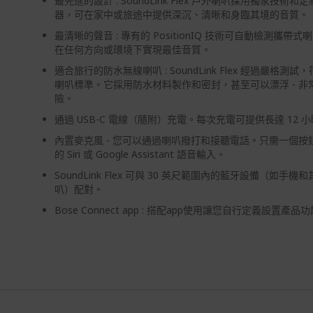
最先進的設計 : SoundLink Flex 戶外喇叭採用獨家技術
器，可在家中或旅途中提供深沉、清晰和身臨其境的音質。
最清晰的聲音 : 專有的 PositionIQ 技術可自動檢測攜帶
在任何方向或環境下實現最佳音質。
適合旅行的防水無線喇叭 : SoundLink Flex 經過嚴格測試，符
喇叭標準。它採用防水材料製作和密封，甚至可以漂浮 - 非
險。
通過 USB-C 電線（隨附）充電。每次充電可提供長達 12 
內置麥克風 - 您可以通過喇叭撥打和接聽電話。只需一個按
的 Siri 或 Google Assistant 語音輸入。
SoundLink Flex 可與 30 英尺範圍內的藍牙設備（如手機和
叭）配對。
Bose Connect app : 搭配app使用讓您自行定義設置產品