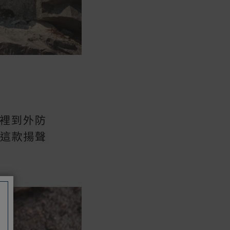
如有相關保固問題以及售後服務問題，
您可以透過專線或服務信箱聯繫客服。
付款方式
本網站提供以下付款方式：
信用卡一次付清：支援Visa、
Master Card及JCB卡別
信用卡分期付款：限指定商品使
用，滿1千享3期0利率/滿1萬享3
期0利率/滿3萬享12期0利率
銀行帳戶轉帳：使用一次性虛擬
帳戶
LINEPAY(含iPASS MONEY)
Apple Pay：須使用行動裝置
Samsung Wallet (原Samsung
Pay)：須使用行動裝置