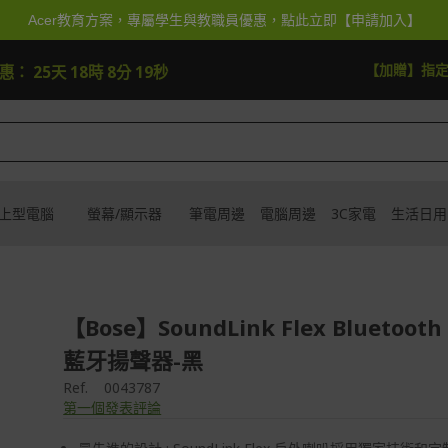
Acer教育方案，專屬學生與教職員優惠，點此立即【申請加入】
快去搶
【加贈】指
優惠：
25天 18時 8分 17秒
上型電腦
螢幕/顯示器
筆電周邊
電腦周邊
3C家電
生活日用
【Bose】SoundLink Flex Bluetooth
藍牙揚聲器-黑
Ref.
0043787
第一個發表評論