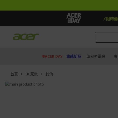
跳
到
內
容
【贈品】指定機種贈最高$888即享券
⚡限時
🌐ACER DAY
旗艦新品
筆記型電腦
桌
首頁
3C家電
其他
Skip
to
Skip
the
to
end
the
of
beginning
the
of
images
the