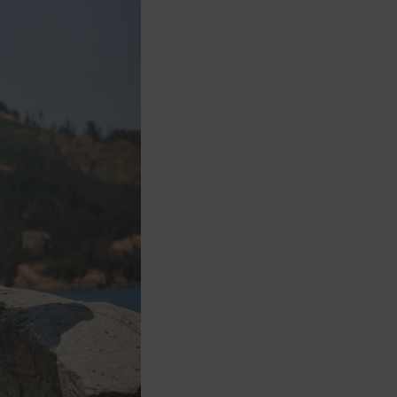
非Acer旗下品牌商品依配合廠商規範，
可能會有無法配送外島的狀況，
您可以於「我的訂單」內查詢訂單出貨
狀態 (路徑：我的帳號 > 我的訂單)。
實際的到貨時間依配合的物流商做安
排，在無特殊狀況下可在出貨後的兩個
工作天內送達。
預購商品依商品頁面上的出貨時間安
排，且有可能因實際生產狀況有延後情
況發生。
保固與售後服務
Acer旗下品牌商品保固期限與說明請參
考此連結：
https://www.acer.com/tw-
zh/support/warranty/product-
warranties
非Acer旗下品牌商品保固依各商品和之
廠商有所不同，詳情請參考商品說明。