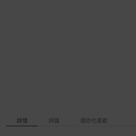
gallery
images
gallery
詳情
評論
猜你也喜歡