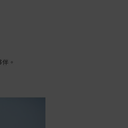
商品到貨後進行開箱前請全程錄影以確
保自身權益 ! 非商品本身瑕疵之退貨商
品若有上述不完整之情況，本公司有權
向消費者收取相應的整新費用。
*遊戲光碟、軟體等影音商品屬智慧財
產權之商品。依消費者保護法第十九條
第二項規定，一經拆封後恕不接受退換
貨。
如有相關退換貨服務需求，您可以透過
專線或服務信箱聯繫客服。
配送服務
本站商品除有特別標示收取運費之商
品，其餘全館皆可免運宅配到府。
Acer旗下品牌商品除可宅配配送全台各
地外，部分商品可以選擇配送至全台各
地服務中心。
在消費者完成訂單付款後兩個工作天內
會安排訂單出貨，