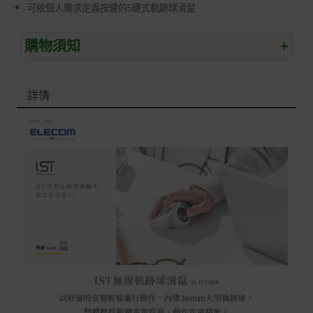
可依個人需求定義按鍵的
5
鍵式軌跡球滑鼠
購物須知
+
退/換貨須知
詳情
本網站消費者享有商品到貨七天鑑賞期之權益(鑑賞期並非
試用期)。
到貨七天內消費者有權申請退貨或換貨；超過七天以上(含
假日)，恕無法辦理。
退回之商品必須是全新狀態且完整包裝(含商品、附件、包
裝、紙箱及所有附隨文件或資料)。
商品到貨後進行開箱前請全程錄影以確保自身權益 ! 非商
品本身瑕疵之退貨商品若有上述不完整之情況，本公司有
權向消費者收取相應的整新費用。
*遊戲光碟、軟體等影音商品屬智慧財產權之商品。依消費
者保護法第十九條第二項規定，一經拆封後恕不接受退換
貨。