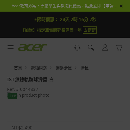
跳
×
Acer教育方案，專屬學生與教職員優惠，點此立即【申請加入】
到
內
⚡限時優惠：
24天 2時 16分 1秒
容
【加贈】指定筆電贈延長保固一年
去逛逛
首頁
電腦周邊
鍵盤滑鼠
滑鼠
IST無線軌跡球滑鼠-白
Ref.
0044837
Skip
-21%
to
Skip
the
to
end
the
of
beginning
the
of
NT$2,490
images
the