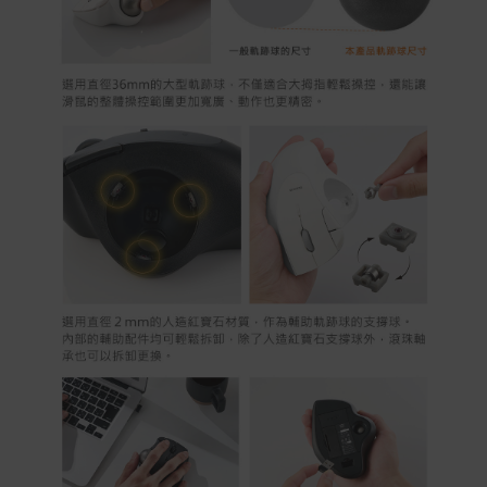
保固與售後服務
Acer旗下品牌商品保固期限與說明請參考此連結：
http
s://www.acer.com/tw-zh/support/warranty/product-wa
rranties
非Acer旗下品牌商品保固依各商品和之廠商有所不同，詳
情請參考商品說明。
如有相關保固問題以及售後服務問題，您可以透過專線或
服務信箱聯繫客服。
付款方式
本網站提供以下付款方式：
信用卡一次付清：支援Visa、Master Card及JCB卡
別
信用卡分期付款：限指定商品使用，滿1千享3期0利
率/滿1萬享3期0利率/滿3萬享12期0利率
銀行帳戶轉帳：使用一次性虛擬帳戶
LINEPAY(含iPASS MONEY)