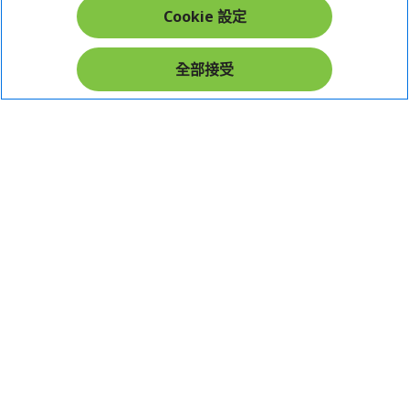
Cookie 設定
在社群上追蹤 Acer
全部接受
本網站提供之安全支付：
Acer Store | 宏碁官方商城 | 統一編號：20828393 | Acer 版權所有
台灣