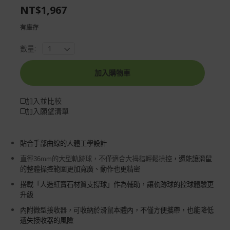
NT$1,967
gallery
images
gallery
有庫存
數量:
加入購物車
加入並比較
加入願望清單
貼合手部曲線的人體工學設計
直徑
36mm
的大型軌跡球，不僅適合大拇指輕鬆操控
，還能讓滑鼠
的整體操控範圍更加寬廣、動作也
更精密
搭載「人造紅寶石材質支撐球」作為輔助，讓軌跡球的控球體驗更
升級
內附微型接收器，可收納於滑鼠本體內，不僅方便攜帶，也能降低
遺失接收器的風險