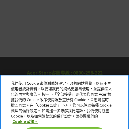
Acer Store客服專線 : 0800-258-222
我們使用 Cookie 來偵測偏好設定、改善網站導覽，以及產生
使用者統計資料，以便讓我們的網站更容易使用，並提供個人
關於宏碁
化的內容與廣告。 按一下「全部接受」即代表您同意 Acer 根
據我們的 Cookie 政策使用及放置所有 Cookie，且您可隨時
服務
撤回同意。在「Cookie 設定」下方，您可以管理每種 Cookie
類型的偏好設定。 如需進一步瞭解我們是誰、我們使用哪些
宏碁網路商城
Cookie，以及如何調整您的偏好設定，請參閱我們的
Cookie 政策。
帳戶