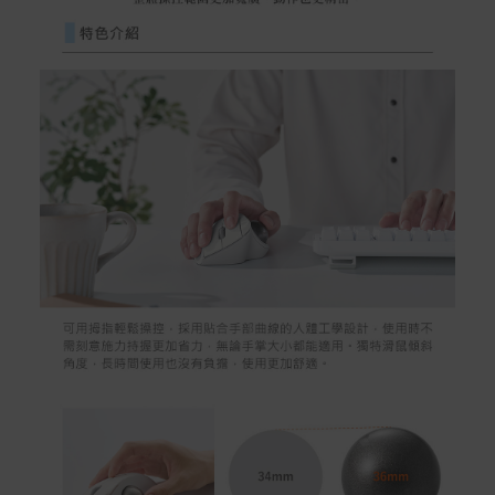
如有相關退換貨服務需求，您可以透過專線或服務信箱聯
繫客服。
配送服務
本站商品除有特別標示收取運費之商品，其餘全館皆可免
運宅配到府。
Acer旗下品牌商品除可宅配配送全台各地外，部分商品可
以選擇配送至全台各地服務中心。
在消費者完成訂單付款後兩個工作天內會安排訂單出貨，
非Acer旗下品牌商品依配合廠商規範，可能會有無法配送
外島的狀況，
您可以於「我的訂單」內查詢訂單出貨狀態 (路徑：我的帳
號 > 我的訂單)。
實際的到貨時間依配合的物流商做安排，在無特殊狀況下
可在出貨後的兩個工作天內送達。
預購商品依商品頁面上的出貨時間安排，且有可能因實際
生產狀況有延後情況發生。