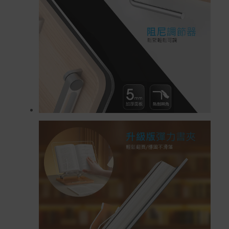
非Acer旗下品牌商品保固依各商品和之廠商有所不同，詳
情請參考商品說明。
如有相關保固問題以及售後服務問題，您可以透過專線或
服務信箱聯繫客服。
付款方式
本網站提供以下付款方式：
信用卡一次付清：支援Visa、Master Card及JCB卡
別
信用卡分期付款：限指定商品使用，滿1千享3期0利
率/滿1萬享3期0利率/滿3萬享12期0利率
銀行帳戶轉帳：使用一次性虛擬帳戶
LINEPAY(含iPASS MONEY)
Apple Pay：須使用行動裝置
Samsung Wallet (原Samsung Pay)：須使用行動裝
置