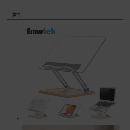
退/換貨須知
詳情
本網站消費者享有商品到貨七天鑑賞期之權益(鑑賞期並非
試用期)。
到貨七天內消費者有權申請退貨或換貨；超過七天以上(含
假日)，恕無法辦理。
退回之商品必須是全新狀態且完整包裝(含商品、附件、包
裝、紙箱及所有附隨文件或資料)。
商品到貨後進行開箱前請全程錄影以確保自身權益 ! 非商
品本身瑕疵之退貨商品若有上述不完整之情況，本公司有
權向消費者收取相應的整新費用。
*遊戲光碟、軟體等影音商品屬智慧財產權之商品。依消費
者保護法第十九條第二項規定，一經拆封後恕不接受退換
貨。
如有相關退換貨服務需求，您可以透過專線或服務信箱聯
繫客服。
配送服務