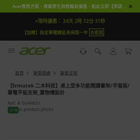
跳
×
Acer教育方案，專屬學生與教職員優惠，點此立即【申請加入】
到
內
⚡限時優惠：
24天 2時 32分 29秒
容
】指定筆電贈延長保固一年
去逛逛
【加抽】全館Acer商
首頁
筆電周邊
筆電支架
【Ermutek 二木科技】桌上型多功能閱讀書架/手寫板/
筆電平板支架_置物槽設計
Ref.
0044831
Skip
-31%
to
Skip
the
to
end
the
of
beginning