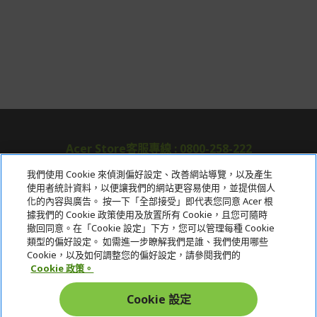
Acer Store客服專線 : 0800-258-222
我們使用 Cookie 來偵測偏好設定、改善網站導覽，以及產生
使用者統計資料，以便讓我們的網站更容易使用，並提供個人
關於宏碁
化的內容與廣告。 按一下「全部接受」即代表您同意 Acer 根
據我們的 Cookie 政策使用及放置所有 Cookie，且您可隨時
服務
撤回同意。在「Cookie 設定」下方，您可以管理每種 Cookie
類型的偏好設定。 如需進一步瞭解我們是誰、我們使用哪些
宏碁網路商城
Cookie，以及如何調整您的偏好設定，請參閱我們的
Cookie 政策。
帳戶
Cookie 設定
在社群上追蹤 Acer