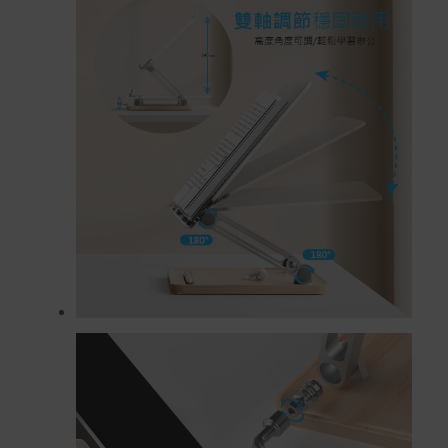
本站商品除有特別標示收取運費之商品，其餘全館皆可免
運宅配到府。
Acer旗下品牌商品除可宅配配送全台各地外，部分商品可
以選擇配送至全台各地服務中心。
在消費者完成訂單付款後兩個工作天內會安排訂單出貨，
非Acer旗下品牌商品依配合廠商規範，可能會有無法配送
外島的狀況，
您可以於「我的訂單」內查詢訂單出貨狀態 (路徑：我的帳
號 > 我的訂單)。
實際的到貨時間依配合的物流商做安排，在無特殊狀況下
可在出貨後的兩個工作天內送達。
預購商品依商品頁面上的出貨時間安排，且有可能因實際
生產狀況有延後情況發生。
保固與售後服務
Acer旗下品牌商品保固期限與說明請參考此連結：
http
s://www.acer.com/tw-zh/support/warranty/product-wa
rranties