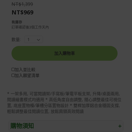
the
of
NT$1,399
images
the
NT$969
gallery
images
gallery
有庫存
訂單確認後3個工作天內
數量:
加入購物車
加入並比較
加入願望清單
* 一架多用, 可當閱讀架/手寫板/筆電平板支架, 升降/桌面兩用,
閱讀繪畫模式均適用 * 高低角度自由調整, 隨心調整最佳可視位
置, 底座置物檯/筆槽分區置物設計 * 雙桿加厚鋁合金穩固支撐,
輕鬆調整最佳閱讀位置, 放鬆肩頸高效閱讀
購物須知
+