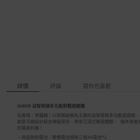
gallery
images
gallery
詳情
評論
猜你也喜歡
GiiKER
益智密碼多功能對戰遊戲機
玩推理，學邏輯！以密碼破解為主題的益智密碼多功能遊戲機，
創意天線設計結合神秘音效，帶來沉浸式解密體驗。
循序漸進
的隨身利器！
・商品無附電池：需備電池規格三號
AA
電池
*2