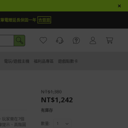
×
定筆電贈延長保固一年
去逛逛
電玩/遊戲主機
福利品專區
遊戲點數卡
NT$1,380
NT$1,242
有庫存
，玩家需在7個
數量:
線提示、高階圓