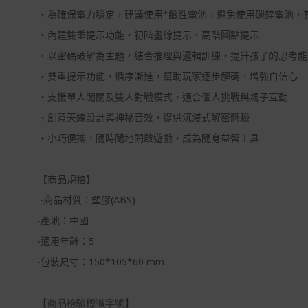
・為確保電力穩定，建議使用
*
鹼性電池，避免使用碳鋅電池，
・內建雙重提示功能，初階畫線提示、高階圓點提示
・以密碼破解為主題，結合推理與邏輯訓練，提升孩子的思考能
・雙重提示功能，循序漸進，幫助玩家逐步解碼，增強自信心
・支援單人闖關及雙人對戰模式，適合個人挑戰與親子互動
・創意天線設計與神秘音效，提供沉浸式解密體驗
・小巧便攜，隨時隨地開啟遊戲，成為隨身益智工具
【商品規格】
‧
商品材質：塑膠
(ABS)
‧
產地：中國
‧
適用年齡：
5
‧
包裝尺寸：
150*105*60
mm
【商品檢驗標識字號】