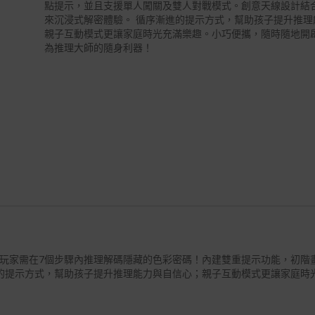
點提示，並且支援單人闖關及雙人對戰模式。創意天線設計結
來沉浸式解密體驗。 循序漸進的提示方式，幫助孩子提升推理
親子互動模式更讓家庭時光充滿樂趣。小巧便攜，隨時隨地開
為推理大師的隨身利器！
玩家需在
7
個步驟內推理解碼隱藏的色彩密碼！內建雙重提示功能，初階
的提示方式，幫助孩子提升推理能力與自信心；親子互動模式更讓家庭時