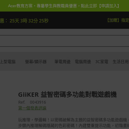
Acer教育方案，專屬學生與教職員優惠，點此立即【申請加入】
快去搶
【加贈】指
優惠：
25天 3時 32分 23秒
上型電腦
螢幕/顯示器
筆電周邊
電腦周邊
3C家電
生活日用
GiiKER 益智密碼多功能對戰遊戲機
Ref.
0043916
第一個發表評論
玩推理，學邏輯！以密碼破解為主題的益智密碼多功能遊戲機
步驟內推理解碼隱藏的色彩密碼！內建雙重提示功能，初階畫