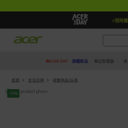
跳
到
內
容
【贈品】指定機種贈最高$888即享券
⚡限時
🌐ACER DAY
旗艦新品
筆記型電腦
桌
首頁
生活日用
母嬰用品/玩具
Skip
-10%
to
Skip
the
to
end
the
of
beginning
the
of
images
the