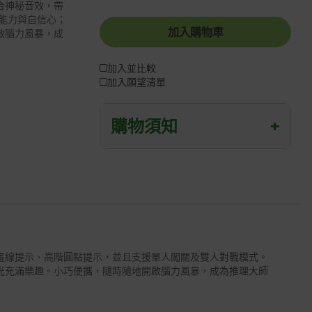
合神秘音效，帶
能力與自信心；
加入購物車
啟腦力風暴，成
加入並比較
加入願望清單
購物須知
+
退/換貨須知
本網站消費者享有商品到貨七天鑑賞期
之權益(鑑賞期並非試用期)。
到貨七天內消費者有權申請退貨或換
貨；超過七天以上(含假日)，恕無法辦
理。
畫線提示、高階圓點提示，並且支援單人闖關及雙人對戰模式。
光充滿樂趣。小巧便攜，隨時隨地開啟腦力風暴，成為推理大師
退回之商品必須是全新狀態且完整包裝
(含商品、附件、包裝、紙箱及所有附隨
文件或資料)。