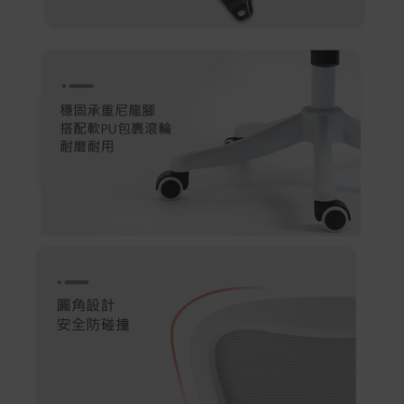
Acer旗下品牌商品保固期限與說明請參考此連結：
http
s://www.acer.com/tw-zh/support/warranty/product-wa
rranties
非Acer旗下品牌商品保固依各商品和之廠商有所不同，詳
情請參考商品說明。
如有相關保固問題以及售後服務問題，您可以透過專線或
服務信箱聯繫客服。
付款方式
本網站提供以下付款方式：
信用卡一次付清：支援Visa、Master Card及JCB卡
別
信用卡分期付款：限指定商品使用，滿1千享3期0利
率/滿1萬享3期0利率/滿3萬享12期0利率
銀行帳戶轉帳：使用一次性虛擬帳戶
LINEPAY(含iPASS MONEY)
Apple Pay：須使用行動裝置