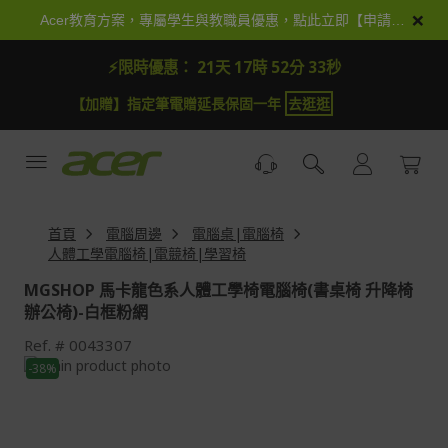
跳
×
Acer教育方案，專屬學生與教職員優惠，點此立即【申請加入】
到
內
⚡限時優惠：
21天 17時 52分 31秒
容
【加抽】全館Acer商品登錄再抽iPhone 18
試運氣
【
首頁
電腦周邊
電腦桌|電腦椅
人體工學電腦椅|電競椅|學習椅
MGSHOP 馬卡龍色系人體工學椅電腦椅(書桌椅 升降椅
辦公椅)-白框粉網
Ref.
0043307
Skip
-38%
to
Skip
the
to
end
the
of
beginning