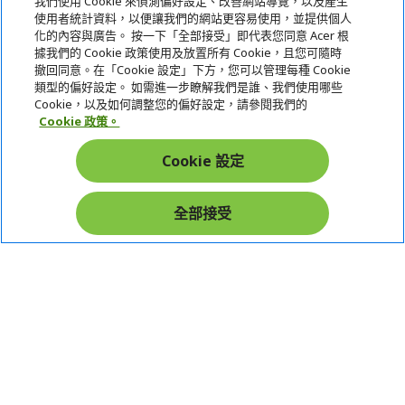
我們使用 Cookie 來偵測偏好設定、改善網站導覽，以及產生
使用者統計資料，以便讓我們的網站更容易使用，並提供個人
關於宏碁
化的內容與廣告。 按一下「全部接受」即代表您同意 Acer 根
據我們的 Cookie 政策使用及放置所有 Cookie，且您可隨時
服務
撤回同意。在「Cookie 設定」下方，您可以管理每種 Cookie
類型的偏好設定。 如需進一步瞭解我們是誰、我們使用哪些
宏碁網路商城
Cookie，以及如何調整您的偏好設定，請參閱我們的
Cookie 政策。
帳戶
Cookie 設定
在社群上追蹤 Acer
全部接受
本網站提供之安全支付：