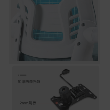
配送服務
本站商品除有特別標示收取運費之商品，其餘全館皆可免
運宅配到府。
Acer旗下品牌商品除可宅配配送全台各地外，部分商品可
以選擇配送至全台各地服務中心。
在消費者完成訂單付款後兩個工作天內會安排訂單出貨，
非Acer旗下品牌商品依配合廠商規範，可能會有無法配送
外島的狀況，
您可以於「我的訂單」內查詢訂單出貨狀態 (路徑：我的帳
號 > 我的訂單)。
實際的到貨時間依配合的物流商做安排，在無特殊狀況下
可在出貨後的兩個工作天內送達。
預購商品依商品頁面上的出貨時間安排，且有可能因實際
生產狀況有延後情況發生。
保固與售後服務