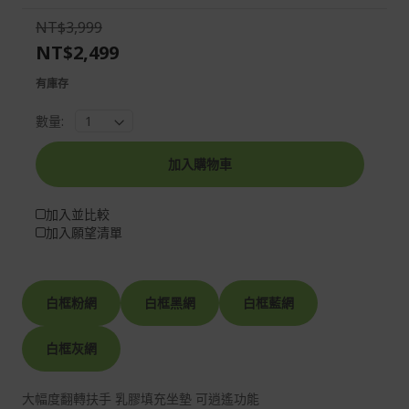
the
of
NT$3,999
images
the
NT$2,499
gallery
images
gallery
有庫存
數量:
加入購物車
加入並比較
加入願望清單
白框粉網
白框黑網
白框藍網
白框灰網
大幅度翻轉扶手 乳膠填充坐墊 可逍遙功能