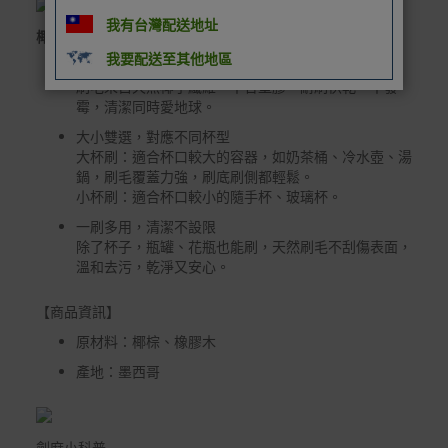
非Acer旗下品牌商品保固依各商品和之廠商有所不同，詳
我有台灣配送地址
情請參考商品說明。
椰棕杯刷
我要配送至其他地區
如有相關保固問題以及售後服務問題，您可以透過專線或
天然椰棕刷毛，環保又耐刷
服務信箱聯繫客服。
刷毛來自天然椰子纖維，不含塑膠，耐刷快乾、不發
霉，清潔同時愛地球。
付款方式
大小雙選，對應不同杯型
本網站提供以下付款方式：
大杯刷：適合杯口較大的容器，如奶茶桶、冷水壺、湯
鍋，刷毛覆蓋力強，刷底刷側都輕鬆。
信用卡一次付清：支援Visa、Master Card及JCB卡
小杯刷：適合杯口較小的隨手杯、玻璃杯。
別
一刷多用，清潔不設限
信用卡分期付款：限指定商品使用，滿1千享3期0利
除了杯子，瓶罐、花瓶也能刷，天然刷毛不刮傷表面，
率/滿1萬享3期0利率/滿3萬享12期0利率
溫和去污，乾淨又安心。
銀行帳戶轉帳：使用一次性虛擬帳戶
【商品資訊】
LINEPAY(含iPASS MONEY)
原材料：椰棕、橡膠木
Apple Pay：須使用行動裝置
產地：墨西哥
Samsung Wallet (原Samsung Pay)：須使用行動裝
置
劍麻小科普