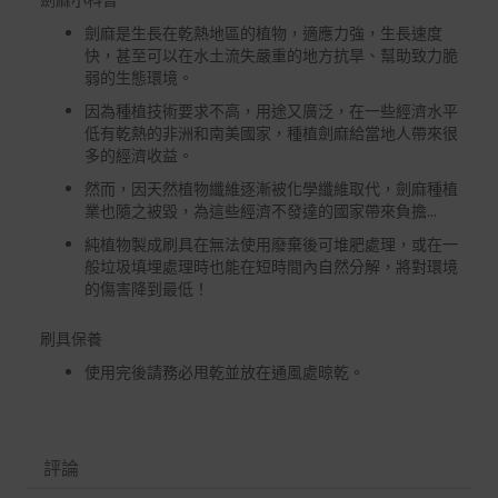
劍麻是生長在乾熱地區的植物，適應力強，生長速度
快，甚至可以在水土流失嚴重的地方抗旱、幫助致力脆
弱的生態環境。
因為種植技術要求不高，用途又廣泛，在一些經濟水平
低有乾熱的非洲和南美國家，種植劍麻給當地人帶來很
多的經濟收益。
然而，因天然植物纖維逐漸被化學纖維取代，劍麻種植
業也隨之被毀，為這些經濟不發達的國家帶來負擔...
純植物製成刷具在無法使用廢棄後可堆肥處理，或在一
般垃圾填埋處理時也能在短時間內自然分解，將對環境
的傷害降到最低！
刷具保養
使用完後請務必甩乾並放在通風處晾乾。
評論