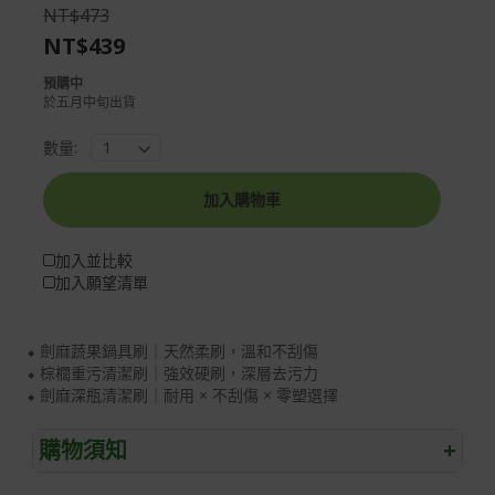
the
of
NT$473
images
the
NT$439
gallery
images
gallery
預購中
於五月中旬出貨
數量:
加入購物車
加入並比較
加入願望清單
⬥ 劍麻蔬果鍋具刷｜天然柔刷，溫和不刮傷
⬥ 棕櫚重污清潔刷｜強效硬刷，深層去污力
⬥ 劍麻深瓶清潔刷｜耐用 × 不刮傷 × 零塑選擇
購物須知
+