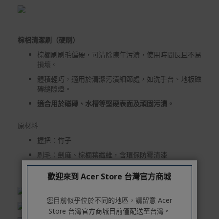
運宅配到府。
Acer旗下品牌商品除可宅配配送全台各地外，部分商品可
以選擇配送至全台各地服務中心。
棕梠清潔刷（硬刷）
在消費者完成訂單付款後兩個工作天內會安排訂單出貨，
棕櫚刷刷毛偏硬，可清除陳年污漬，使用時間長且不易
非Acer旗下品牌商品依配合廠商規範，可能會有無法配送
損壞。
外島的狀況，
體積輕巧，適用於清潔污漬細節處，如洗手台、地板磁
磚縫隙燈。
您可以於「我的訂單」內查詢訂單出貨狀態 (路徑：我的帳
號 > 我的訂單)。
適合用於磁磚、水槽等堅硬表面及頑固污漬。
實際的到貨時間依配合的物流商做安排，在無特殊狀況下
原材料
可在出貨後的兩個工作天內送達。
握把：竹子
預購商品依商品頁面上的出貨時間安排，且有可能因實際
生產狀況有延後情況發生。
刷毛：劍麻、棕櫚葉纖維，含環保防霉清漆
掛繩：麻
保固與售後服務
歡迎來到 Acer Store 台灣官方商城
Acer旗下品牌商品保固期限與說明請參考此連結：
http
s://www.acer.com/tw-zh/support/warranty/product-wa
您目前似乎位於不同的地區，請留意 Acer
rranties
Store 台灣官方商城目前僅配送至台灣。