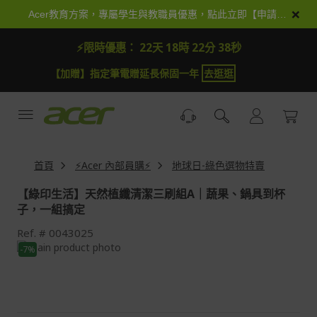
跳
×
Acer教育方案，專屬學生與教職員優惠，點此立即【申請加入】
到
內
⚡限時優惠：
22天 18時 22分 38秒
容
【加贈】指定筆電贈延長保固一年
去逛逛
首頁
⚡Acer 內部員購⚡
地球日-綠色選物特賣
【綠印生活】天然植纖清潔三刷組A｜蔬果、鍋具到杯
子，一組搞定
Ref.
0043025
Skip
-7%
to
Skip
the
to
end
the
of
beginning