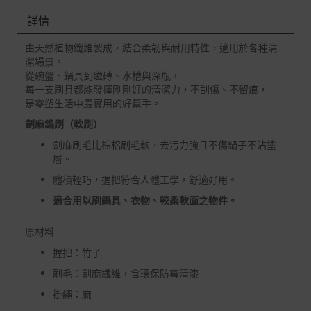
退/換貨須知
詳情
本網站消費者享有商品到貨七天鑑賞期之權益(鑑賞期並非
試用期)。
由天然植物纖維製成，結合柔韌與耐用特性，適用於各種清
潔場景。
到貨七天內消費者有權申請退貨或換貨；超過七天以上(含
從碗盤、鍋具到磁磚、水槽與深瓶，
假日)，恕無法辦理。
每一支刷具都能發揮剛剛好的清潔力，不刮傷、不留痕，
退回之商品必須是全新狀態且完整包裝(含商品、附件、包
是零塑生活中最實用的好幫手。
裝、紙箱及所有附隨文件或資料)。
劍麻鍋刷（軟刷）
商品到貨後進行開箱前請全程錄影以確保自身權益 ! 非商
劍麻刷毛比棕梠刷毛軟，去污力強且不傷鍋子不沾塗
品本身瑕疵之退貨商品若有上述不完整之情況，本公司有
層。
權向消費者收取相應的整新費用。
體積輕巧，握把符合人體工學，舒適好用。
*遊戲光碟、軟體等影音商品屬智慧財產權之商品。依消費
適合用以刷鍋具、衣物、較柔軟面之物件。
者保護法第十九條第二項規定，一經拆封後恕不接受退換
貨。
原材料
如有相關退換貨服務需求，您可以透過專線或服務信箱聯
握把：竹子
繫客服。
刷毛：劍麻纖維，含環保防霉清漆
配送服務
掛繩：麻
本站商品除有特別標示收取運費之商品，其餘全館皆可免