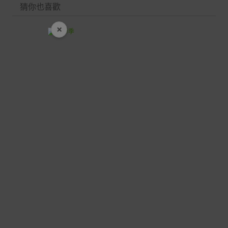
猜你也喜歡
×
開學裝備全面降價