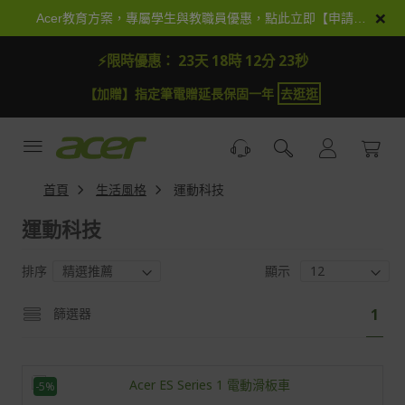
跳
×
Acer教育方案，專屬學生與教職員優惠，點此立即【申請加入】
到
內
⚡限時優惠：
23天 18時 12分 22秒
容
【加贈】指定筆電贈延長保固一年
去逛逛
首頁
生活風格
運動科技
運動科技
排序
顯示
頁
您
篩選器
1
面
目
前
正
-5%
閱