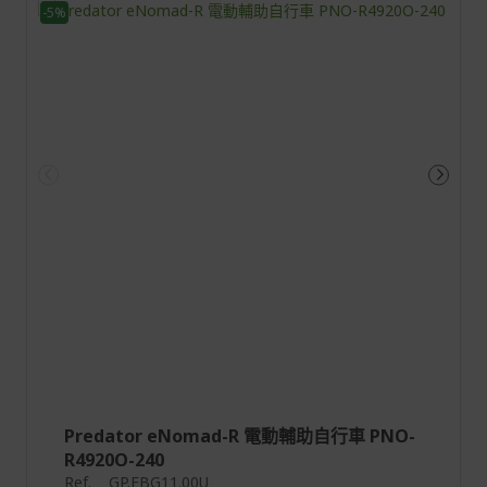
-5%
Predator eNomad-R 電動輔助自行車 PNO-
R4920O-240
Ref.
GP.EBG11.00U