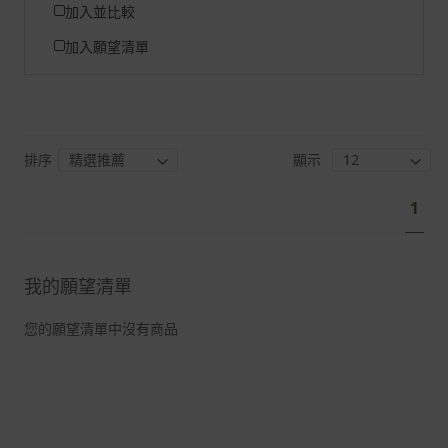
加入並比較
加入願望清單
排序
顯示
頁
您
1
面
目
前
正
我的願望清單
閱
讀
您的願望清單中沒有商品