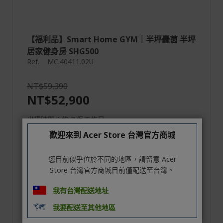
【福利品】Smart Home GYM｜半坪轟菌 半坪
居家健身房 SHG500
Ref.
MC.40411.02U
NT$59,390
NT$52,900
出貨時間：約 7 個工作日
歡迎來到 Acer Store 台灣官方商城
您目前似乎位於不同的地區，請留意 Acer
Store 台灣官方商城目前僅配送至台灣。
點我看
福利品非新品，其外觀、包裝等自與新
品有別。請確認可接受商品狀況、可配
我有台灣配送地址
福利品
合注意事項再行訂購。如有疑慮，請購
買新品。
> 查看注意事項
我要配送至其他地區