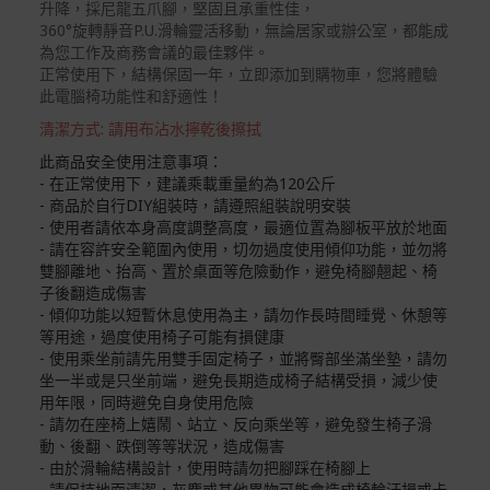
升降，採尼龍五爪腳，堅固且承重性佳，
品本身瑕疵之退貨商品若有上述不完整之情況，本公司有
360°旋轉靜音P.U.滑輪靈活移動，無論居家或辦公室，都能成
權向消費者收取相應的整新費用。
為您工作及商務會議的最佳夥伴。
*遊戲光碟、軟體等影音商品屬智慧財產權之商品。依消費
正常使用下，結構保固一年，立即添加到購物車，您將體驗
者保護法第十九條第二項規定，一經拆封後恕不接受退換
此電腦椅功能性和舒適性！
貨。
清潔方式: 請用布沾水擰乾後擦拭
如有相關退換貨服務需求，您可以透過專線或服務信箱聯
此商品安全使用注意事項：
繫客服。
- 在正常使用下，建議乘載重量約為120公斤
- 商品於自行DIY組裝時，請遵照組裝說明安裝
配送服務
- 使用者請依本身高度調整高度，最適位置為腳板平放於地面
本站商品除有特別標示收取運費之商品，其餘全館皆可免
- 請在容許安全範圍內使用，切勿過度使用傾仰功能，並勿將
運宅配到府。
雙腳離地、抬高、置於桌面等危險動作，避免椅腳翹起、椅
子後翻造成傷害
Acer旗下品牌商品除可宅配配送全台各地外，部分商品可
- 傾仰功能以短暫休息使用為主，請勿作長時間睡覺、休憩等
以選擇配送至全台各地服務中心。
等用途，過度使用椅子可能有損健康
- 使用乘坐前請先用雙手固定椅子，並將臀部坐滿坐墊，請勿
在消費者完成訂單付款後兩個工作天內會安排訂單出貨，
坐一半或是只坐前端，避免長期造成椅子結構受損，減少使
用年限，同時避免自身使用危險
非Acer旗下品牌商品依配合廠商規範，可能會有無法配送
- 請勿在座椅上嬉鬧、站立、反向乘坐等，避免發生椅子滑
外島的狀況，
動、後翻、跌倒等等狀況，造成傷害
您可以於「我的訂單」內查詢訂單出貨狀態 (路徑：我的帳
- 由於滑輪結構設計，使用時請勿把腳踩在椅腳上
號 > 我的訂單)。
- 請保持地面清潔，灰塵或其他異物可能會造成椅輪汙損或卡