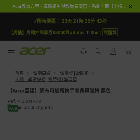
跳
×
Acer教育方案，專屬學生與教職員優惠，點此立即【申請加入】
到
內
⚡限時優惠：
23天 21時 35分 43秒
容
【周抽】周周抽即享券$5000與adidas T-Shirt
試運氣
首頁
電腦周邊
電腦桌|電腦椅
人體工學電腦椅|電競椅|學習椅
【Arno亞諾】網布可旋轉扶手高背電腦椅 黑色
Ref.
0201479
Skip
-60%
to
Skip
the
to
end
the
of
beginning
the
of