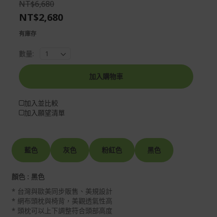
NT$6,680
images
the
NT$2,680
gallery
images
gallery
有庫存
數量:
加入購物車
加入並比較
加入願望清單
藍色
灰色
粉紅色
黑色
顏色 : 黑色
* 台灣與歐美同步販售、美規設計
* 網布頭枕與椅背，美觀透氣性高
* 頭枕可以上下調整符合頭部高度