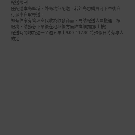
配送限制:
信用卡分期付款：限指定商品使用，滿1千享3期0利
僅配送本島區域，外島均無配送，若外島想購買可下單後自
率/滿1萬享3期0利率/滿3萬享12期0利率
行派車自取寄送。
如有住家有管理室代收為收發商品，需請配送人員搬運上樓
銀行帳戶轉帳：使用一次性虛擬帳戶
服務，請務必下單後在地址後方備註詳細(需搬上樓)
LINEPAY(含iPASS MONEY)
配送時間均為週一至週五早上9:00至17:30 特殊假日將有專人
約定。
Apple Pay：須使用行動裝置
Samsung Wallet (原Samsung Pay)：須使用行動裝
置