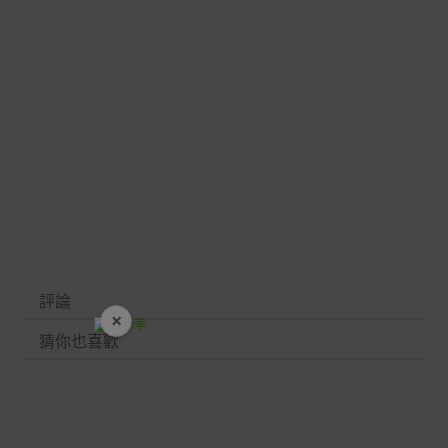
評論
×
開學裝備全面降價
猜你也喜歡