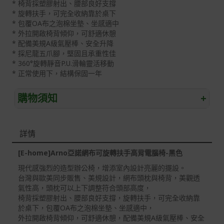
* 椅背採塑膠射出、腰部良好支撐
* 旋轉扶手，可完全收納靠於桌下
* 包覆OA布之泡棉坐墊、坐感適中
* 外拉開啟椅背傾仰，可舒適休憩
* 配備美規A級氣壓棒、安全升降
* 採尼龍五爪腳，堅固且承重性佳
* 360°旋轉靜音P.U.滑輪靈活移動
* 正常使用下，結構保固一年
購物須知
+
退/換貨須知
詳情
本網站消費者享有商品到貨七天鑑賞期之權益(鑑賞期並非
試用期)。
[E-home]Arno亞諾網布可旋轉扶手高背電腦椅-黑色
到貨七天內消費者有權申請退貨或換貨；超過七天以上(含
現代感強烈的造型辦公椅，增添室內設計亮麗的擺設。
假日)，恕無法辦理。
台灣與歐美同步販售、美規設計，網布頭枕與椅背，美觀透
氣性高，頭枕可以上下調整符合頭部高度，
退回之商品必須是全新狀態且完整包裝(含商品、附件、包
椅背採塑膠射出、腰部良好支撐，旋轉扶手，可完全收納靠
裝、紙箱及所有附隨文件或資料)。
於桌下，包覆OA布之泡棉坐墊、坐感適中，
外拉開啟椅背傾仰，可舒適休憩，配備美規A級氣壓棒、安全
商品到貨後進行開箱前請全程錄影以確保自身權益 ! 非商