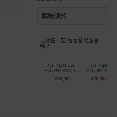
購物須知
+
退/換貨須知
已銷售一空 看看替代產品
本網站消費者享有商品到貨七天鑑賞期
之權益(鑑賞期並非試用期)。
嗎？
到貨七天內消費者有權申請退貨或換
貨；超過七天以上(含假日)，恕無法辦
理。
Acer Aspire Lite｜
Acer Aspire Li
AL15-53P-58UB 15.6
AL15-44P-R3GG 
退回之商品必須是全新狀態且完整包裝
吋文書筆電(C5-
吋文書輕薄筆電(R
(含商品、附件、包裝、紙箱及所有附隨
$18,900
$20,900
$23,900
120U/16G/512G/W11)
7430U/16G/512G
文件或資料)。
商品到貨後進行開箱前請全程錄影以確
保自身權益 ! 非商品本身瑕疵之退貨商
品若有上述不完整之情況，本公司有權
向消費者收取相應的整新費用。
*遊戲光碟、軟體等影音商品屬智慧財