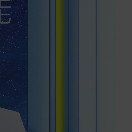
實際的到貨時間依配合的物流商做安
排，在無特殊狀況下可在出貨後的兩個
工作天內送達。
預購商品依商品頁面上的出貨時間安
排，且有可能因實際生產狀況有延後情
況發生。
保固與售後服務
Acer旗下品牌商品保固期限與說明請參
考此連結：
https://www.acer.com/tw-
zh/support/warranty/product-
warranties
非Acer旗下品牌商品保固依各商品和之
廠商有所不同，詳情請參考商品說明。
如有相關保固問題以及售後服務問題，
您可以透過專線或服務信箱聯繫客服。
付款方式
本網站提供以下付款方式：