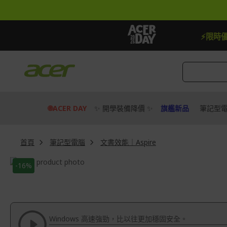
跳
到
內
容
【加贈】指定筆電贈延長保固一年
去
⚡限時
🌐ACER DAY
✨ 開學裝備降價 ✨
旗艦新品
筆記型
首頁
筆記型電腦
文書效能｜Aspire
Skip
-16%
to
Skip
the
to
end
the
of
beginning
the
of
Windows 高速強勁，比以往更加穩固安全。
images
the