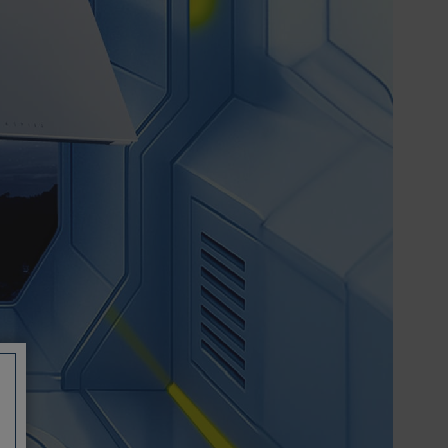
信用卡一次付清：支援Visa、
Master Card及JCB卡別
信用卡分期付款：限指定商品使
用，滿1千享3期0利率/滿1萬享3
期0利率/滿3萬享12期0利率
銀行帳戶轉帳：使用一次性虛擬
帳戶
LINEPAY(含iPASS MONEY)
Apple Pay：須使用行動裝置
Samsung Wallet (原Samsung
Pay)：須使用行動裝置