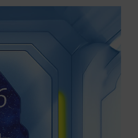
產權之商品。依消費者保護法第十九條
第二項規定，一經拆封後恕不接受退換
貨。
如有相關退換貨服務需求，您可以透過
專線或服務信箱聯繫客服。
配送服務
本站商品除有特別標示收取運費之商
品，其餘全館皆可免運宅配到府。
Acer旗下品牌商品除可宅配配送全台各
地外，部分商品可以選擇配送至全台各
地服務中心。
在消費者完成訂單付款後兩個工作天內
會安排訂單出貨，
非Acer旗下品牌商品依配合廠商規範，
可能會有無法配送外島的狀況，
您可以於「我的訂單」內查詢訂單出貨
狀態 (路徑：我的帳號 > 我的訂單)。