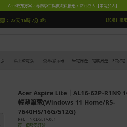
Acer教育方案，專屬學生與教職員優惠，點此立即【申請加入】
逛逛
【加抽】全館Acer
優惠：
23天 16時 6分 58秒
電腦
桌上型電腦
螢幕/顯示器
筆電周邊
電腦周邊
3C家電
Acer Aspire Lite｜AL16-62P-R1N9
輕薄筆電(Windows 11 Home/R5-
7640HS/16G/512G)
Ref.
NX.D5LTA.001
第一個發表評論