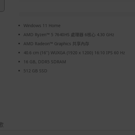
Windows 11 Home
AMD Ryzen™ 5 7640HS 處理器 6核心 4.30 GHz
AMD Radeon™ Graphics 共享內存
40.6 cm (16") WUXGA (1920 x 1200) 16:10 IPS 60 Hz
16 GB, DDR5 SDRAM
512 GB SSD
歡