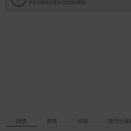
快來認識這台能與您對話的電腦。
gallery
images
gallery
詳情
規格
評論
猜你也喜