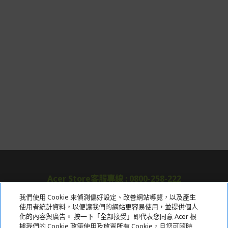
Acer Store客服專線 : 0800-258-222
我們使用 Cookie 來偵測偏好設定、改善網站導覽，以及產生
使用者統計資料，以便讓我們的網站更容易使用，並提供個人
關於宏碁
化的內容與廣告。 按一下「全部接受」即代表您同意 Acer 根
據我們的 Cookie 政策使用及放置所有 Cookie，且您可隨時