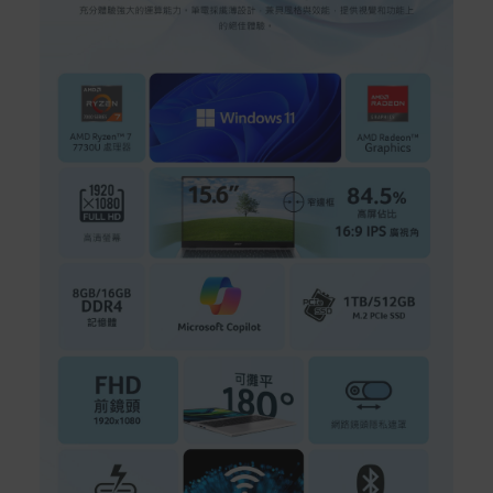
信用卡一次付清：支援Visa、Master Card及JCB卡
別
信用卡分期付款：限指定商品使用，滿1千享3期0利
率/滿1萬享3期0利率/滿3萬享12期0利率
銀行帳戶轉帳：使用一次性虛擬帳戶
LINEPAY(含iPASS MONEY)
Apple Pay：須使用行動裝置
Samsung Wallet (原Samsung Pay)：須使用行動裝
置