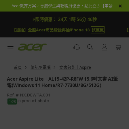
跳
×
Acer教育方案，專屬學生與教職員優惠，點此立即【申請加入】
到
內
⚡限時優惠：
24天 1時 56分 46秒
容
【加抽】全館Acer商品登錄再抽iPhone 18
試運氣
【
首頁
筆記型電腦
文書效能｜Aspire
Acer Aspire Lite｜AL15-42P-R8FW 15.6吋文書 AI筆
電(Windows 11 Home/R7-7730U/8G/512G)
Ref.
NX.DEWTA.001
Skip
-16%
to
Skip
the
to
end
the
of
beginning