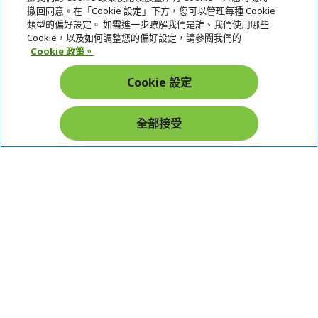
服務
撤回同意。在「Cookie 設定」下方，您可以管理每種 Cookie
類型的偏好設定。 如需進一步瞭解我們是誰、我們使用哪些
宏碁網路商城
Cookie，以及如何調整您的偏好設定，請參閱我們的
Cookie 政策。
帳戶
Cookie 設定
在社群上追蹤 Acer
全部接受
本網站提供之安全支付：
Acer Store | 宏碁官方商城 | 統一編號：20828393 | Acer 版權所有