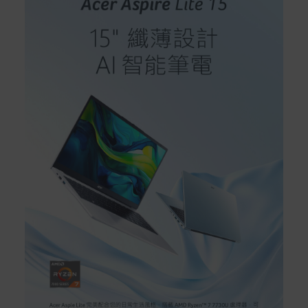
您可以於「我的訂單」內查詢訂單出貨狀態 (路徑：我的帳
號 > 我的訂單)。
實際的到貨時間依配合的物流商做安排，在無特殊狀況下
可在出貨後的兩個工作天內送達。
預購商品依商品頁面上的出貨時間安排，且有可能因實際
生產狀況有延後情況發生。
保固與售後服務
Acer旗下品牌商品保固期限與說明請參考此連結：
http
s://www.acer.com/tw-zh/support/warranty/product-wa
rranties
非Acer旗下品牌商品保固依各商品和之廠商有所不同，詳
情請參考商品說明。
如有相關保固問題以及售後服務問題，您可以透過專線或
服務信箱聯繫客服。
付款方式
本網站提供以下付款方式：