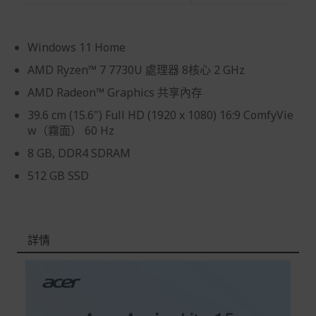
商品到貨後進行開箱前請全程錄影以確保自身權益 ! 非商
品本身瑕疵之退貨商品若有上述不完整之情況，本公司有
權向消費者收取相應的整新費用。
Windows 11 Home
*遊戲光碟、軟體等影音商品屬智慧財產權之商品。依消費
AMD Ryzen™ 7 7730U 處理器 8核心 2 GHz
者保護法第十九條第二項規定，一經拆封後恕不接受退換
AMD Radeon™ Graphics 共享內存
貨。
39.6 cm (15.6") Full HD (1920 x 1080) 16:9 ComfyVie
如有相關退換貨服務需求，您可以透過專線或服務信箱聯
w（霧面） 60 Hz
繫客服。
8 GB, DDR4 SDRAM
配送服務
512 GB SSD
本站商品除有特別標示收取運費之商品，其餘全館皆可免
運宅配到府。
Acer旗下品牌商品除可宅配配送全台各地外，部分商品可
以選擇配送至全台各地服務中心。
詳情
在消費者完成訂單付款後兩個工作天內會安排訂單出貨，
非Acer旗下品牌商品依配合廠商規範，可能會有無法配送
外島的狀況，