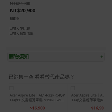
the
of
NT$24,900
images
the
NT$20,900
gallery
images
gallery
補貨中
加入並比較
加入願望清單
購物須知
+
退/換貨須知
已銷售一空 看看替代產品嗎？
本網站消費者享有商品到貨七天鑑賞期之權益(鑑賞期並非
試用期)。
到貨七天內消費者有權申請退貨或換貨；超過七天以上(含
假日)，恕無法辦理。
C4QP
Acer Aspire Lite｜AL14-45P-R7UC
Acer Aspire Lite | AL1
512
14吋文書輕薄筆電(R3-5400U/8G/5
17吋輕薄文書筆電(C3-N3
退回之商品必須是全新狀態且完整包裝(含商品、附件、包
12G/W11)
2G/W11)
$16,900
$17,900
裝、紙箱及所有附隨文件或資料)。
$19,