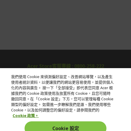
Acer Store客服專線 : 0800-258-222
我們使用 Cookie 來偵測偏好設定、改善網站導覽，以及產生
使用者統計資料，以便讓我們的網站更容易使用，並提供個人
關於宏碁
化的內容與廣告。 按一下「全部接受」即代表您同意 Acer 根
據我們的 Cookie 政策使用及放置所有 Cookie，且您可隨時
服務
撤回同意。在「Cookie 設定」下方，您可以管理每種 Cookie
類型的偏好設定。 如需進一步瞭解我們是誰、我們使用哪些
宏碁網路商城
Cookie，以及如何調整您的偏好設定，請參閱我們的
Cookie 政策。
帳戶
Cookie 設定
在社群上追蹤 Acer