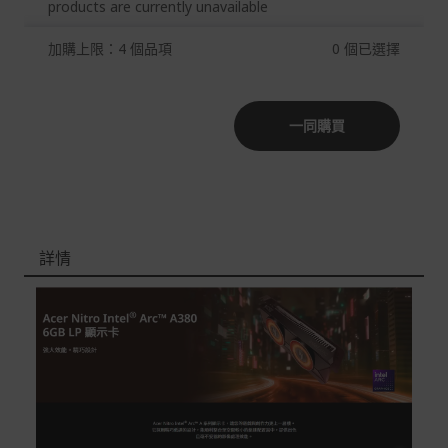
products are currently unavailable
Acer旗下品牌商品除可宅配配送全台各地外，部分商品可
加購上限：4 個品項
0
個已選擇
以選擇配送至全台各地服務中心。
在消費者完成訂單付款後兩個工作天內會安排訂單出貨，
非Acer旗下品牌商品依配合廠商規範，可能會有無法配送
一同購買
外島的狀況，
您可以於「我的訂單」內查詢訂單出貨狀態 (路徑：我的帳
號 > 我的訂單)。
實際的到貨時間依配合的物流商做安排，在無特殊狀況下
可在出貨後的兩個工作天內送達。
詳情
預購商品依商品頁面上的出貨時間安排，且有可能因實際
生產狀況有延後情況發生。
保固與售後服務
Acer旗下品牌商品保固期限與說明請參考此連結：
http
s://www.acer.com/tw-zh/support/warranty/product-wa
rranties
非Acer旗下品牌商品保固依各商品和之廠商有所不同，詳