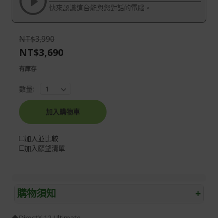
快來認識這台能與您對話的電腦。
gallery
images
gallery
NT$3,990
NT$3,690
有庫存
數量:
加入購物車
加入並比較
加入願望清單
購物須知
+
退/換貨須知
◆DirectX 12 Ultimate