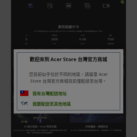
情請參考商品說明。
如有相關保固問題以及售後服務問題，您可以透過專線或
服務信箱聯繫客服。
付款方式
本網站提供以下付款方式：
信用卡一次付清：支援Visa、Master Card及JCB卡
歡迎來到 Acer Store 台灣官方商城
別
信用卡分期付款：限指定商品使用，滿1千享3期0利
您目前似乎位於不同的地區，請留意 Acer
率/滿1萬享3期0利率/滿3萬享12期0利率
Store 台灣官方商城目前僅配送至台灣。
銀行帳戶轉帳：使用一次性虛擬帳戶
LINEPAY(含iPASS MONEY)
我有台灣配送地址
Apple Pay：須使用行動裝置
我要配送至其他地區
Samsung Wallet (原Samsung Pay)：須使用行動裝
置