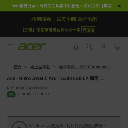
跳
×
Acer教育方案，專屬學生與教職員優惠，點此立即【申請加入】
到
內
⚡限時優惠：
23天 14時 28分 14秒
容
【加贈】指定筆電贈延長保固一年
去逛逛
首頁
桌上型電腦
顯卡零件｜ DIY Component
Acer Nitro Intel® Arc™ A380 6GB LP 顯示卡
Ref.
DP.Z4SWW.P01
Skip
-8%
to
Skip
the
to
end
the
of
beginning
the
of
Windows 高速強勁，比以往更加穩固安全。
images
the