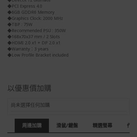
◆PCI Express 4.0
本網站消費者享有商品到貨七天鑑賞期之權益(鑑賞期並非
◆6GB GDDR6 Memory
試用期)。
◆Graphics Clock: 2000 MHz
◆TBP : 75W
到貨七天內消費者有權申請退貨或換貨；超過七天以上(含
◆Recommended PSU : 350W
假日)，恕無法辦理。
◆168x70x37 mm / 2 Slots
退回之商品必須是全新狀態且完整包裝(含商品、附件、包
◆HDMI 2.0 x1 + DP 2.0 x1
裝、紙箱及所有附隨文件或資料)。
◆Warranty：3 years
◆Low Profile Bracket included
商品到貨後進行開箱前請全程錄影以確保自身權益 ! 非商
品本身瑕疵之退貨商品若有上述不完整之情況，本公司有
權向消費者收取相應的整新費用。
*遊戲光碟、軟體等影音商品屬智慧財產權之商品。依消費
以優惠價加購
者保護法第十九條第二項規定，一經拆封後恕不接受退換
貨。
如有相關退換貨服務需求，您可以透過專線或服務信箱聯
尚未選擇任何加購
繫客服。
配送服務
周邊加購
滑鼠/鍵盤
精選螢幕
作業
本站商品除有特別標示收取運費之商品，其餘全館皆可免
運宅配到府。