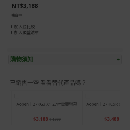
NT$3,188
gallery
images
gallery
補貨中
加入並比較
加入願望清單
購物須知
+
退/換貨須知
已銷售一空 看看替代產品嗎？
本網站消費者享有商品到貨七天鑑賞期之權益(鑑賞期並非
試用期)。
到貨七天內消費者有權申請退貨或換貨；超過七天以上(含
假日)，恕無法辦理。
Aopen｜27HC5R P0 27吋電競曲面
Aopen｜27KG3 X1 
螢幕
退回之商品必須是全新狀態且完整包裝(含商品、附件、包
$2,999
$3,188
裝、紙箱及所有附隨文件或資料)。
$4,299
$4,99
商品到貨後進行開箱前請全程錄影以確保自身權益 ! 非商