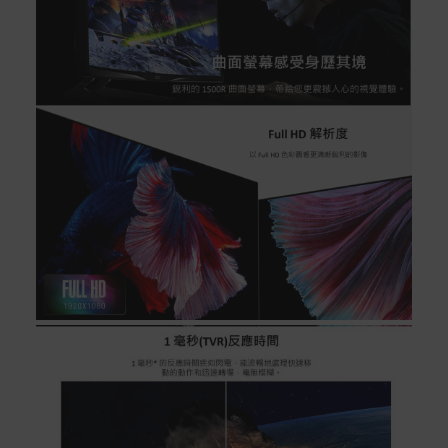
別
信用卡分期付款：限指定商品使用，滿1千享3期0利
率/滿1萬享3期0利率/滿3萬享12期0利率
銀行帳戶轉帳：使用一次性虛擬帳戶
LINEPAY(含iPASS MONEY)
Apple Pay：須使用行動裝置
Samsung Wallet (原Samsung Pay)：須使用行動裝
置