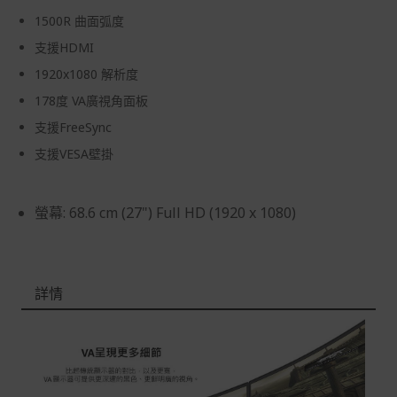
品本身瑕疵之退貨商品若有上述不完整之情況，本公司有
1500R 曲面弧度
權向消費者收取相應的整新費用。
支援HDMI
*遊戲光碟、軟體等影音商品屬智慧財產權之商品。依消費
1920x1080 解析度
者保護法第十九條第二項規定，一經拆封後恕不接受退換
貨。
178度 VA廣視角面板
支援FreeSync
如有相關退換貨服務需求，您可以透過專線或服務信箱聯
繫客服。
支援VESA壁掛
配送服務
本站商品除有特別標示收取運費之商品，其餘全館皆可免
螢幕: 68.6 cm (27") Full HD (1920 x 1080)
運宅配到府。
Acer旗下品牌商品除可宅配配送全台各地外，部分商品可
以選擇配送至全台各地服務中心。
詳情
在消費者完成訂單付款後兩個工作天內會安排訂單出貨，
非Acer旗下品牌商品依配合廠商規範，可能會有無法配送
外島的狀況，
您可以於「我的訂單」內查詢訂單出貨狀態 (路徑：我的帳