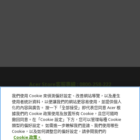
Acer Store客服專線 : 0800-258-222
我們使用 Cookie 來偵測偏好設定、改善網站導覽，以及產生
使用者統計資料，以便讓我們的網站更容易使用，並提供個人
關於宏碁
化的內容與廣告。 按一下「全部接受」即代表您同意 Acer 根
據我們的 Cookie 政策使用及放置所有 Cookie，且您可隨時
服務
撤回同意。在「Cookie 設定」下方，您可以管理每種 Cookie
類型的偏好設定。 如需進一步瞭解我們是誰、我們使用哪些
宏碁網路商城
Cookie，以及如何調整您的偏好設定，請參閱我們的
Cookie 政策。