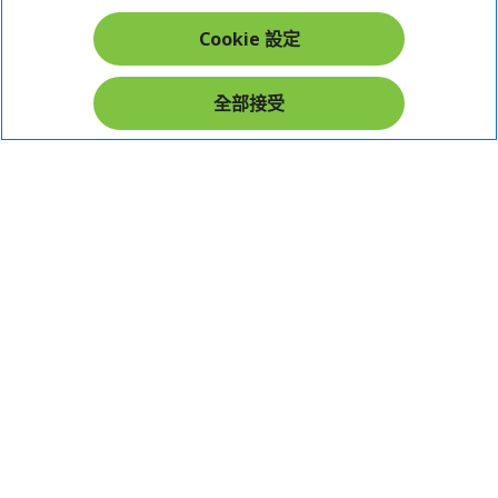
帳戶
Cookie 設定
在社群上追蹤 Acer
全部接受
本網站提供之安全支付：
Acer Store | 宏碁官方商城 | 統一編號：20828393 | Acer 版權所有
台灣