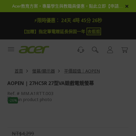
跳
×
Acer教育方案，專屬學生與教職員優惠，點此立即【申請加入】
到
內
⚡限時優惠：
24天 4時 45分 25秒
容
【加贈】指定筆電贈延長保固一年
去逛逛
首頁
螢幕/顯示器
平價超值｜AOPEN
AOPEN | 27HC5R 27型VA遊戲電競螢幕
Ref.
MM.A1RTT.003
Skip
-26%
to
Skip
the
to
end
the
of
beginning
the
of
NT$4,299
images
the