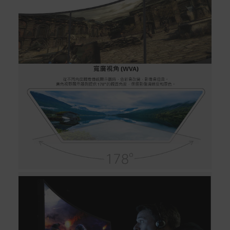
號 > 我的訂單)。
實際的到貨時間依配合的物流商做安排，在無特殊狀況下
可在出貨後的兩個工作天內送達。
預購商品依商品頁面上的出貨時間安排，且有可能因實際
生產狀況有延後情況發生。
保固與售後服務
Acer旗下品牌商品保固期限與說明請參考此連結：
http
s://www.acer.com/tw-zh/support/warranty/product-wa
rranties
非Acer旗下品牌商品保固依各商品和之廠商有所不同，詳
情請參考商品說明。
如有相關保固問題以及售後服務問題，您可以透過專線或
服務信箱聯繫客服。
付款方式
本網站提供以下付款方式：
信用卡一次付清：支援Visa、Master Card及JCB卡