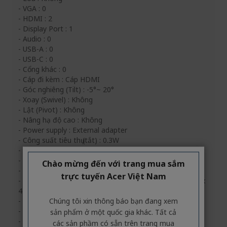
- VGA : 0
- HDMI : 2
- Display Port : 1
- Audio : 0
- USB-A : 0
- USB-C : 0
- Cổng khác : 0
- Cáp đi kèm : Cáp HDMI
- Góc nghiêng (Tilt) : -5°~ 20°
- Xoay (Swivel) : Không
- Lật (Pivot) : Không
- Nâng hạ độ cao : Không
- Power supply : External adapter
- Công suất tiêu thụ (tắt) : 0.3W
- Công suất tiêu thụ (sleep) : 0.5W
- Công suất tiêu thụ (bật) : 32W
Chào mừng đến với trang mua sắm
- Màu sắc : Đen
trực tuyến Acer Việt Nam
- Kích thước có chân đế: ngang x cao x dầy (cm) : 54.24 x
41.23 x 17.5
Chúng tôi xin thông báo bạn đang xem
- Trọng lượng có chân đế (kg) : 2.7
- Kích thước Không chân đế: ngang x cao x dầy (cm) : -
sản phẩm ở một quốc gia khác. Tất cả
- Trọng lượng Không chân đế (kg) : 2.5
các sản phầm có sẵn trên trang mua