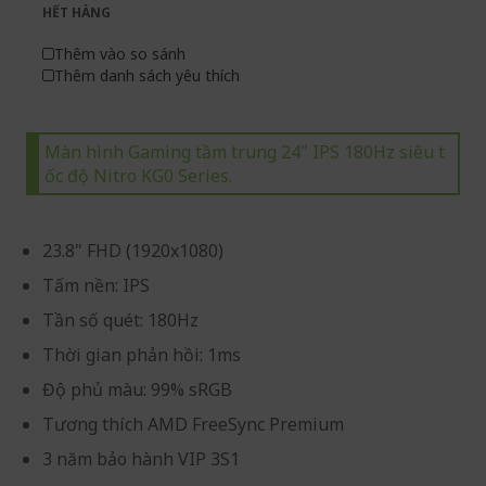
gallery
images
HẾT HÀNG
gallery
Thêm vào so sánh
Thêm danh sách yêu thích
Màn hình Gaming tầm trung 24" IPS 180Hz siêu t
ốc độ Nitro KG0 Series.
23.8" FHD (1920x1080)
Tấm nền: IPS
Tần số quét: 180Hz
Thời gian phản hồi: 1ms
Độ phủ màu: 99% sRGB
Tương thích AMD FreeSync Premium
3 năm bảo hành VIP 3S1