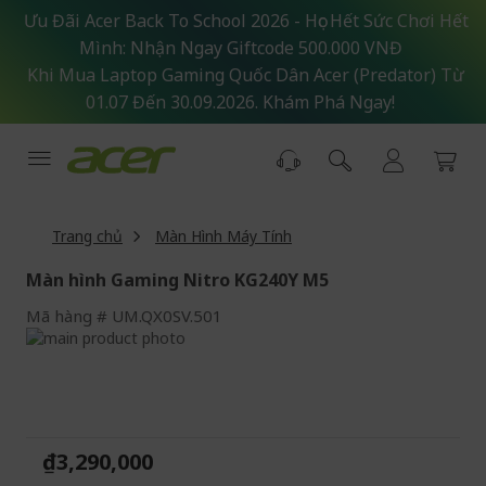
Skip
Ưu Đãi Acer Back To School 2026 - Học Hết Sức Chơi Hết
to
Mình: Nhận Ngay Giftcode 500.000 VNĐ
Content
Khi Mua Laptop Gaming Quốc Dân Acer (Predator) Từ
01.07 Đến 30.09.2026. Khám Phá Ngay!
Trang chủ
Màn Hình Máy Tính
Màn hình Gaming Nitro KG240Y M5
Mã hàng
UM.QX0SV.501
Skip
to
Skip
the
to
end
the
of
beginning
the
of
₫3,290,000
images
the