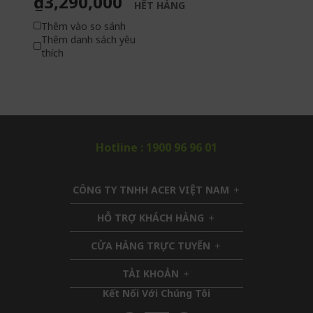
₫3,290,000
HẾT HÀNG
Thêm vào so sánh
Thêm danh sách yêu
thích
Hotline : 1900 96 96 01
CÔNG TY TNHH ACER VIỆT NAM
h
i
HỖ TRỢ KHÁCH HÀNG
h
d
i
d
CỬA HÀNG TRỰC TUYẾN
d
h
e
d
i
n
TÀI KHOẢN
h
e
d
i
n
d
Kết Nối Với Chúng Tôi​
d
e