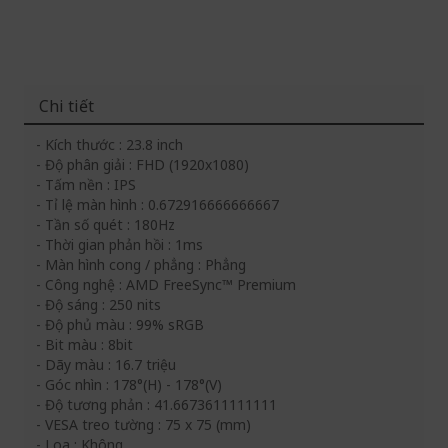
Chi tiết
- Kích thước : 23.8 inch
- Độ phân giải : FHD (1920x1080)
- Tấm nền : IPS
- Tỉ lệ màn hình : 0.672916666666667
- Tần số quét : 180Hz
- Thời gian phản hồi : 1ms
- Màn hình cong / phẳng : Phẳng
- Công nghệ : AMD FreeSync™ Premium
- Độ sáng : 250 nits
- Độ phủ màu : 99% sRGB
- Bit màu : 8bit
- Dãy màu : 16.7 triệu
- Góc nhìn : 178°(H) - 178°(V)
- Độ tương phản : 41.6673611111111
- VESA treo tường : 75 x 75 (mm)
- Loa : Không