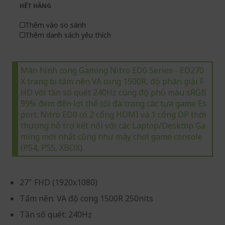
gallery
images
HẾT HÀNG
gallery
Thêm vào so sánh
Thêm danh sách yêu thích
Màn hình cong Gaming Nitro ED0 Series - ED270
X trang bị tấm nền VA cong 1500R, độ phân giải F
HD với tần số quét 240Hz cùng độ phủ màu sRGB
99% đem đến lợi thế tối đa trong các tựa game Es
port. Nitro ED0 có 2 cổng HDMI và 1 cổng DP thời
thượng hỗ trợ kết nối với các Laptop/Desktop Ga
ming mới nhất cũng như máy chơi game console
(PS4, PS5, XBOX).
27" FHD (1920x1080)
Tấm nền: VA độ cong 1500R 250nits
Tần số quét: 240Hz