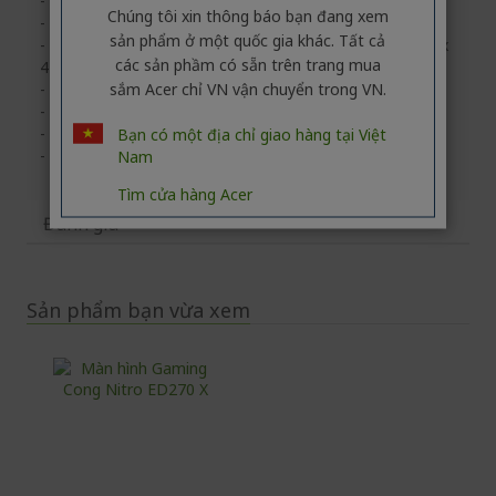
- Công suất tiêu thụ (bật) : 48W
Chúng tôi xin thông báo bạn đang xem
- Màu sắc : Đen
sản phẩm ở một quốc gia khác. Tất cả
- Kích thước có chân đế: ngang x cao x dầy (cm) : 61.10 x
các sản phầm có sẵn trên trang mua
44.60 x 19.60
sắm Acer chỉ VN vận chuyển trong VN.
- Trọng lượng có chân đế (kg) : 3.9
- Kích thước Không chân đế: ngang x cao x dầy (cm) : -
- Trọng lượng Không chân đế (kg) : 3.3
Bạn có một địa chỉ giao hàng tại Việt
- Bảo hành : 3 năm 3S1
Nam
Tìm cửa hàng Acer
Đánh giá
Sản phẩm bạn vừa xem