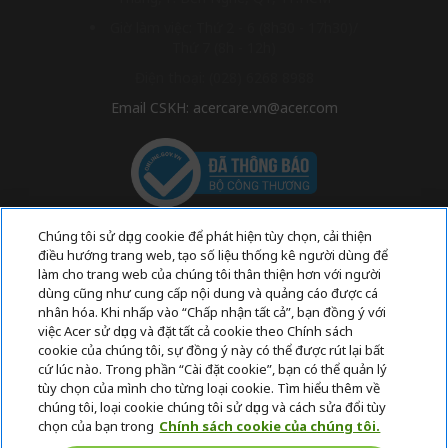
Giờ làm việc: Thứ 2 - 6 (8h30 - 17h30)/
Thứ 7 (8h - 12h)
Điện thoại: (028) 6268 8988
Email CSKH: acercare.vn@acer.com
Chúng tôi sử dụng cookie để phát hiện tùy chọn, cải thiện
điều hướng trang web, tạo số liệu thống kê người dùng để
làm cho trang web của chúng tôi thân thiện hơn với người
Thanh toán bảo mật:
dùng cũng như cung cấp nội dung và quảng cáo được cá
nhân hóa. Khi nhấp vào “Chấp nhận tất cả”, bạn đồng ý với
việc Acer sử dụng và đặt tất cả cookie theo Chính sách
cookie của chúng tôi, sự đồng ý này có thể được rút lại bất
Tất cả bản quyền được đăng ký bởi Acer.
cứ lúc nào. Trong phần “Cài đặt cookie”, bạn có thể quản lý
tùy chọn của mình cho từng loại cookie. Tìm hiểu thêm về
chúng tôi, loại cookie chúng tôi sử dụng và cách sửa đổi tùy
chọn của bạn trong
Chính sách cookie của chúng tôi.