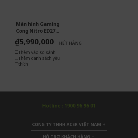
Màn hình Gaming
Cong Nitro ED27...
₫5,990,000
HẾT HÀNG
Thêm vào so sánh
Thêm danh sách yêu
thích
Hotline : 1900 96 96 01
CÔNG TY TNHH ACER VIỆT NAM
h
i
HỖ TRỢ KHÁCH HÀNG
h
d