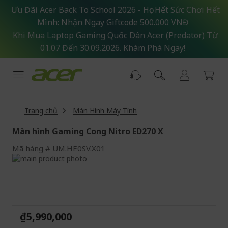
Skip
Ưu Đãi Acer Back To School 2026 - Học Hết Sức Chơi Hết
to
Mình: Nhận Ngay Giftcode 500.000 VNĐ
Content
Khi Mua Laptop Gaming Quốc Dân Acer (Predator) Từ
01.07 Đến 30.09.2026. Khám Phá Ngay!
Trang chủ
Màn Hình Máy Tính
Màn hình Gaming Cong Nitro ED270 X
Mã hàng
UM.HE0SV.X01
Skip
to
Skip
the
to
end
the
of
beginning
the
of
₫5,990,000
images
the