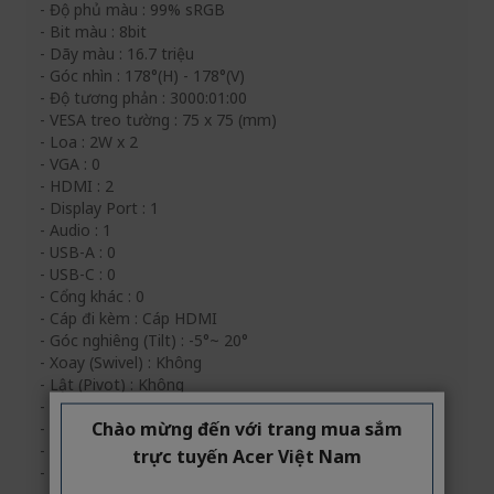
- Độ phủ màu : 99% sRGB
- Bit màu : 8bit
- Dãy màu : 16.7 triệu
- Góc nhìn : 178°(H) - 178°(V)
- Độ tương phản : 3000:01:00
- VESA treo tường : 75 x 75 (mm)
- Loa : 2W x 2
- VGA : 0
- HDMI : 2
- Display Port : 1
- Audio : 1
- USB-A : 0
- USB-C : 0
- Cổng khác : 0
- Cáp đi kèm : Cáp HDMI
- Góc nghiêng (Tilt) : -5°~ 20°
- Xoay (Swivel) : Không
- Lật (Pivot) : Không
- Nâng hạ độ cao : Không
Chào mừng đến với trang mua sắm
- Power supply : External adapter
- Công suất tiêu thụ (tắt) : 0.3W
trực tuyến Acer Việt Nam
- Công suất tiêu thụ (sleep) : 0.5W