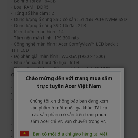
- Bộ nhớ tối đa : 64GB
- Loại RAM : DDR5
- Tổng số khe cắm : 2
- Dung lượng ổ cứng SSD có sẵn : 512GB PCIe NVMe SSD
- Dung lượng ổ cứng SSD tối đa : 2TB
- Kích thước màn hình : 14'
- Tấm nền màn hình : IPS 300 nits
- Công nghệ màn hình : Acer ComfyView™ LED backlit
TFT LCD
- Độ phân giải màn hình : WUXGA (1920 x 1200)
- Nhà sản xuất Card đồ họa : Intel
- Dòng Card đồ họa : Đồ họa tích hợp Intel® UHD
Graphics
Chào mừng đến với trang mua sắm
- Công nghệ HD Audio : Có
trực tuyến Acer Việt Nam
- Loa : Có
- Kết nối mạng không dây : Có
- Công nghệ mạng không dây : Wi-Fi 6
Chúng tôi xin thông báo bạn đang xem
- Bảo mật vân tay : Không
sản phẩm ở một quốc gia khác. Tất cả
- Webcam : Có
các sản phầm có sẵn trên trang mua
- Độ phân giải Webcam : 1920 x 1080
sắm Acer chỉ VN vận chuyển trong VN.
- HDMI : Có
- Số khe cắm USB 3.2 Gen 1 : 3
Bạn có một địa chỉ giao hàng tại Việt
- Số khe cắm USB 3.2 Type-C : 1