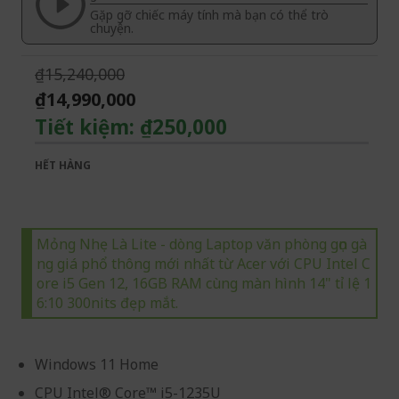
Gặp gỡ chiếc máy tính mà bạn có thể trò
gallery
images
chuyện.
gallery
₫15,240,000
₫14,990,000
Tiết kiệm:
₫250,000
HẾT HÀNG
Mỏng Nhẹ Là Lite - dòng Laptop văn phòng gọn gà
ng giá phổ thông mới nhất từ Acer với CPU Intel C
ore i5 Gen 12, 16GB RAM cùng màn hình 14" tỉ lệ 1
6:10 300nits đẹp mắt.
Windows 11 Home
CPU Intel® Core™ i5-1235U