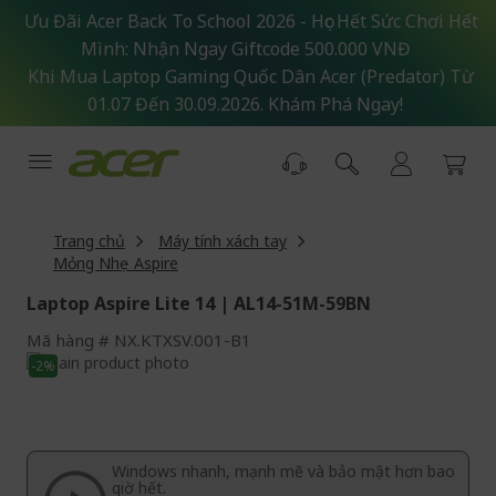
Skip
Ưu Đãi Acer Back To School 2026 - Học Hết Sức Chơi Hết
to
Mình: Nhận Ngay Giftcode 500.000 VNĐ
Content
Khi Mua Laptop Gaming Quốc Dân Acer (Predator) Từ
01.07 Đến 30.09.2026. Khám Phá Ngay!
Trang chủ
Máy tính xách tay
Mỏng Nhẹ - Aspire
Laptop Aspire Lite 14 | AL14-51M-59BN
Mã hàng
NX.KTXSV.001-B1
Skip
-2%
to
Skip
the
to
end
the
of
beginning
Windows nhanh, mạnh mẽ và bảo mật hơn bao
the
of
giờ hết.
images
the