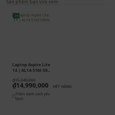
Sản phẩm bạn vừa xem
-2%
Laptop Aspire Lite
14 | AL14-51M-59...
₫15,240,000
₫14,990,000
HẾT HÀNG
Thêm danh sách yêu
thích