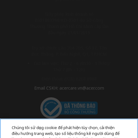
Giấy phép kinh doanh số
0301883398/KD-0301 do Sở Công
Thương Thành phố Hồ Chí Minh cấp lần
đầu ngày 21/01/2019
Trụ sở chính: Lầu 704-705, Số 37, Tôn
Đức Thắng, P. Bến Nghé, Q1, TP.HCM
Giờ làm việc: Thứ 2 - 6 (8h30 - 17h30)/
Thứ 7 (8h - 12h)
Điện thoại: (028) 6268 8988
Email CSKH: acercare.vn@acer.com
Chúng tôi sử dụng cookie để phát hiện tùy chọn, cải thiện
điều hướng trang web, tạo số liệu thống kê người dùng để