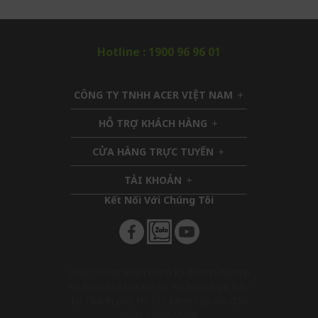
Hotline : 1900 96 96 01
CÔNG TY TNHH ACER VIỆT NAM
h
i
HỖ TRỢ KHÁCH HÀNG
h
d
i
d
CỬA HÀNG TRỰC TUYẾN
d
h
e
d
i
n
TÀI KHOẢN
h
e
d
i
n
d
Kết Nối Với Chúng Tôi​
d
e
d
n
e
n
Giấy chứng nhận đăng ký doanh nghiệp
số 0301883398 do Sở Kế hoạch và Đầu
tư Thành phố Hồ Chí Minh cấp lần đầu
ngày 23/05/2008