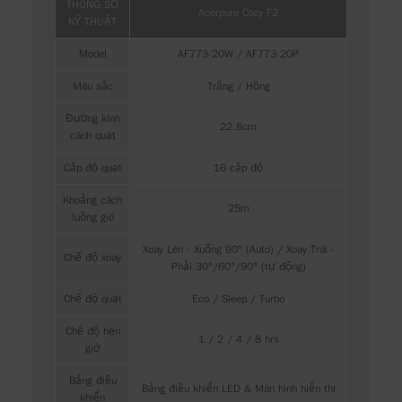
THÔNG SỐ
Acerpure Cozy F2
KỸ THUẬT
Model
AF773-20W / AF773-20P
Màu sắc
Trắng / Hồng
Đường kính
22.8cm
cánh quạt
Cấp độ quạt
16 cấp độ
Khoảng cách
25m
luồng gió
Xoay Lên - Xuống 90° (Auto) / Xoay Trái -
Chế độ xoay
Phải 30°/60°/90° (tự động)
Chế độ quạt
Eco / Sleep / Turbo
Chế độ hẹn
1 / 2 / 4 / 8 hrs
giờ
Bảng điều
Bảng điều khiển LED & Màn hình hiển thị
khiển