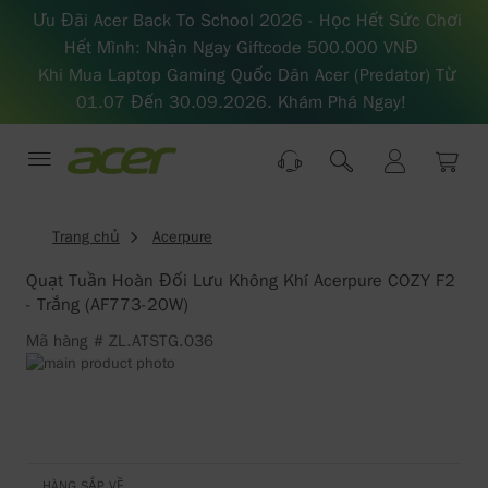
Skip
Ưu Đãi Acer Back To School 2026 - Học Hết Sức Chơi
to
Hết Mình: Nhận Ngay Giftcode 500.000 VNĐ
Content
Khi Mua Laptop Gaming Quốc Dân Acer (Predator) Từ
01.07 Đến 30.09.2026. Khám Phá Ngay!
My Car
Trang chủ
Acerpure
Quạt Tuần Hoàn Đối Lưu Không Khí Acerpure COZY F2
- Trắng (AF773-20W)
Mã hàng
ZL.ATSTG.036
Skip
to
Skip
the
to
end
the
of
beginning
the
of
HÀNG SẮP VỀ