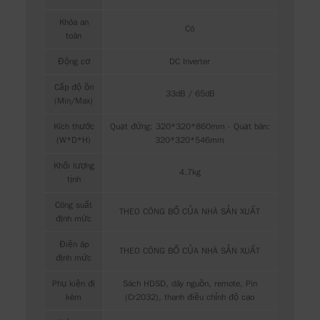
Khóa an
Có
toàn
Động cơ
DC Inverter
Cấp độ ồn
33dB / 65dB
(Min/Max)
Kích thước
Quạt đứng: 320*320*860mm - Quạt bàn:
(W*D*H)
320*320*546mm
Khối lượng
4.7kg
tịnh
Công suất
THEO CÔNG BỐ CỦA NHÀ SẢN XUẤT
định mức
Điện áp
THEO CÔNG BỐ CỦA NHÀ SẢN XUẤT
định mức
Phụ kiện đi
Sách HDSD, dây nguồn, remote, Pin
kèm
(Cr2032), thanh điều chỉnh độ cao