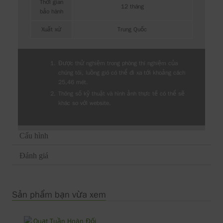
Thời gian
12 tháng
bảo hành
Xuất xứ
Trung Quốc
Được thử nghiệm trong phòng thí nghiệm của
chúng tôi, luồng gió có thể đi xa tới khoảng cách
25,46 mét.
Thông số kỹ thuật và hình ảnh thực tế có thể sẽ
khác so với website.
Cấu hình
Đánh giá
Sản phẩm bạn vừa xem