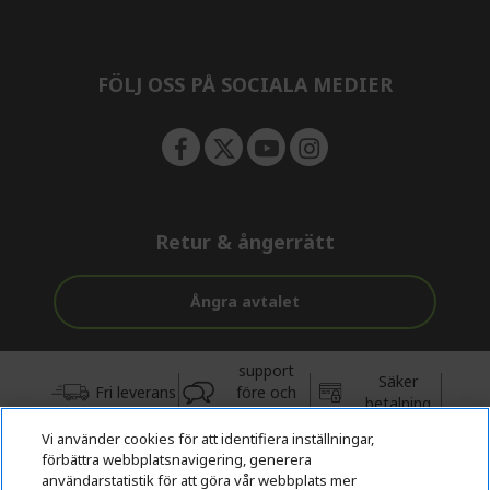
n
d
e
n
FÖLJ OSS PÅ SOCIALA MEDIER
Retur & ångerrätt
Ångra avtalet
support
Säker
Fri leverans
före och
betalning
efter köp
Vi använder cookies för att identifiera inställningar,
förbättra webbplatsnavigering, generera
© 2026 Acer Inc.
användarstatistik för att göra vår webbplats mer