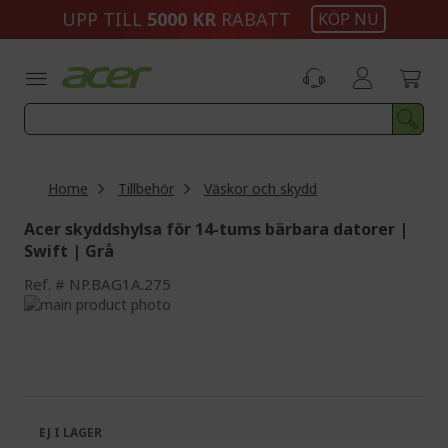
Skip
UPP TILL
5000 KR
RABATT
KÖP NU
to
Content
Home
Tillbehör
Väskor och skydd
Acer skyddshylsa för 14-tums bärbara datorer |
Swift | Grå
Ref.
NP.BAG1A.275
Skip
to
Skip
the
to
end
the
of
beginning
the
of
images
the
EJ I LAGER
gallery
images