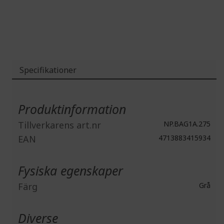
gallery
Specifikationer
Mer
information
Produktinformation
Tillverkarens art.nr
NP.BAG1A.275
EAN
4713883415934
Fysiska egenskaper
Färg
Grå
Diverse