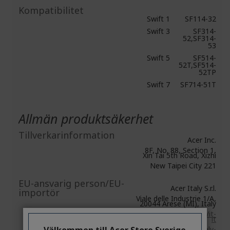
Kompatibilitet
Swift 1
SF114-32
Swift 3
SF314-
52,SF314-
53
Swift 5
SF514-
52T,SF514-
52TP
Swift 7
SF714-51T
Allmän produktsäkerhet
Tillverkarinformation
Acer Inc.
8F, No. 88, Section 1,
Xin Tai 5th Road, Xizhi
New Taipei City 221
EU-ansvarig person/EU-
Acer Italy S.r.l.
importör
Viale delle Industrie 1/A,
20044 Arese (MI), Italy
https://www.acer.com/it-
it
Välkommen till Acer Store Sverige
E-mail:
acer-italy-