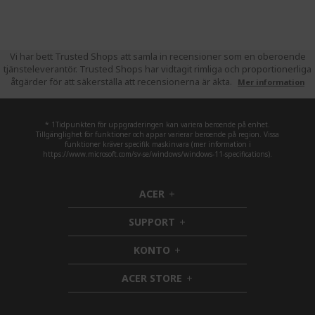
Vi har bett Trusted Shops att samla in recensioner som en oberoende
tjänsteleverantör. Trusted Shops har vidtagit rimliga och proportionerliga
åtgärder för att säkerställa att recensionerna är äkta.
Mer information
* 1Tidpunkten för uppgraderingen kan variera beroende på enhet.
Tillgänglighet för funktioner och appar varierar beroende på region. Vissa
funktioner kräver specifik maskinvara (mer information i
https://www.microsoft.com/sv-se/windows/windows-11-specifications).
ACER
h
i
SUPPORT
d
h
d
i
KONTO
e
h
d
n
i
d
ACER STORE
d
e
h
d
n
i
e
d