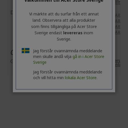
srl@legalmail.it
Dokument-/bildsäkerhet
Vi märkte att du surfar från ett annat
Tillbehör: finns
HÄR
land. Observera att alla produkter
Anslutning: finns
HÄR
som finns tillgängliga på Acer Store
Elskoter: finns
HÄR
Smart Cykel: finns
HÄR
Sverige endast
levereras
inom
Sverige.
Garanti
Jag förstår ovannämnda meddelande
men skulle ändå vilja
gå in i Acer Store
Garanti
2 år
Acers
Sverige
standardgaranti
Jag förstår ovannämnda meddelande
och vill hitta min
lokala Acer Store.