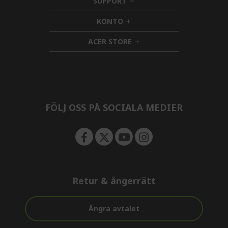
SUPPORT
d
h
d
i
KONTO
e
h
d
n
i
d
ACER STORE
d
e
h
d
n
i
e
d
n
d
e
n
FÖLJ OSS PÅ SOCIALA MEDIER
Retur & ångerrätt
Ångra avtalet