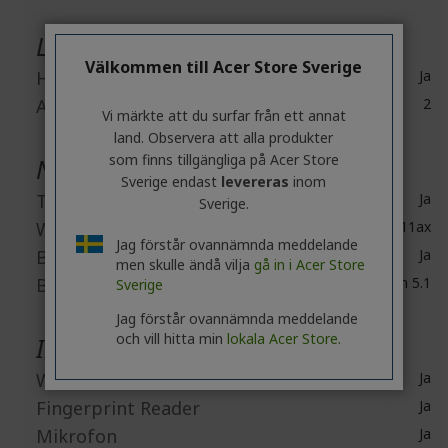
Ljud
Välkommen till Acer Store Sverige
Högtalare
Ja
Antal högtalare
2
Vi märkte att du surfar från ett annat
land. Observera att alla produkter
som finns tillgängliga på Acer Store
Nätverk & kommunikation
Sverige endast
levereras
inom
Trådlöst LAN
Ja
Sverige.
WLAN-standard
IEEE 802.11ax
Jag förstår ovannämnda meddelande
Bluetooth
Ja
men skulle ändå vilja
gå in i Acer Store
Bluetooth Standard
Bluetooth 5.1
Sverige
Jag förstår ovannämnda meddelande
och vill hitta min
lokala Acer Store.
Inbyggda enheter
Webbkamera
Ja
Fingerprint Reader
Ja
Mikrofon
Ja