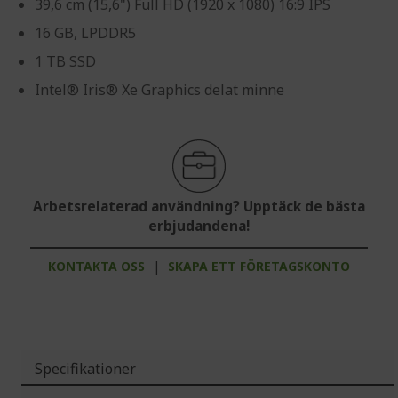
39,6 cm (15,6") Full HD (1920 x 1080) 16:9 IPS
16 GB, LPDDR5
1 TB SSD
Intel® Iris® Xe Graphics delat minne
Arbetsrelaterad användning? Upptäck de bästa
erbjudandena!
KONTAKTA OSS
|
SKAPA ETT FÖRETAGSKONTO
Specifikationer