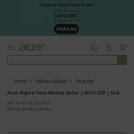
Skip
Få extra rabatt med koden:
to
Content
MYSTERY
SPARA NU
Home
Bärbara datorer
Varje dag
Acer Aspire Vero Bärbar dator | AV15-53P | Grå
Ref.
NX.KLLED.007
Skip
to
Skip
the
to
end
the
of
beginning