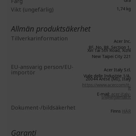
Färg
Grå
Vikt (ungefärlig)
1,74 kg
Allmän produktsäkerhet
Tillverkarinformation
Acer Inc.
8F, No. 88, Section 1,
Xin Tai 5th Road, Xizhi
New Taipei City 221
EU-ansvarig person/EU-
Acer Italy S.r.l.
importör
Viale delle Industrie 1/A,
20044 Arese (MI), Italy
https://www.acer.com/it-
it
E-mail:
acer-italy-
srl@legalmail.it
Dokument-/bildsäkerhet
Finns
HÄR
Garanti