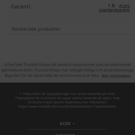
Garanti
1 år
Acers
standardgaranti
Relaterade produkter
Vi har bett Trusted Shops att samla in recensioner som en oberoende
tjänsteleverantör. Trusted Shops har vidtagit rimliga och proportionerliga
åtgärder för att säkerställa att recensionerna är äkta.
Mer information
* 1Tidpunkten för uppgraderingen kan variera beroende på enhet.
Tillgänglighet för funktioner och appar varierar beroende på region. Vissa
funktioner kräver specifik maskinvara (mer information i
https://www.microsoft.com/sv-se/windows/windows-11-specifications).
ACER
h
i