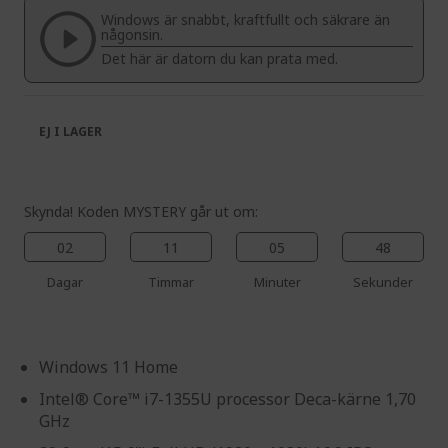
the
of
Windows är snabbt, kraftfullt och säkrare än
images
the
någonsin.
gallery
images
Det här är datorn du kan prata med.
gallery
EJ I LAGER
Skynda! Koden MYSTERY går ut om:
02
11
05
48
Dagar
Timmar
Minuter
Sekunder
Windows 11 Home
Intel® Core™ i7-1355U processor Deca-kärne 1,70
GHz