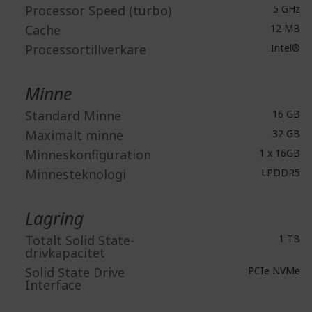
Processor Speed (turbo)
5 GHz
Cache
12 MB
Processortillverkare
Intel®
Minne
Standard Minne
16 GB
Maximalt minne
32 GB
Minneskonfiguration
1 x 16GB
Minnesteknologi
LPDDR5
Lagring
Totalt Solid State-
1 TB
drivkapacitet
Solid State Drive
PCIe NVMe
Interface