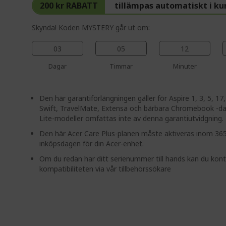
200 kr RABATT
tillämpas automatiskt i k
Skynda! Koden MYSTERY går ut om:
03
05
12
Dagar
Timmar
Minuter
%%%%%%%%%%%%%%%%
%%%%%%%%%%%%%%%%
Den här garantiförlängningen gäller för Aspire 1, 3, 5, 17,
%%%%%%%%%%%%%%%%
Swift, TravelMate, Extensa och bärbara Chromebook -da
%%%%%%%%%%%%%%%%
Lite-modeller omfattas inte av denna garantiutvidgning.
%%%%%%%%%%%%%%%%
Den här Acer Care Plus-planen måste aktiveras inom 365
inköpsdagen för din Acer-enhet.
Om du redan har ditt serienummer till hands kan du kont
kompatibiliteten via vår tillbehörssökare