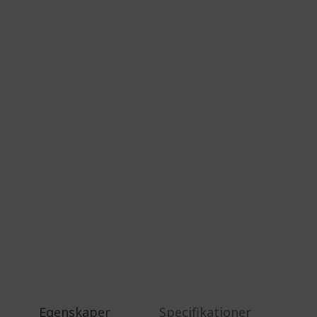
%%%%%%%%%%%%%%
%%%%%%%%%%%%%%
%%%%%%%%%%%%%%
%%%%%%%%%%%%%%
Få extra rabatt med koden
%%%%%%%%%%%%%%
Egenskaper
Specifikationer