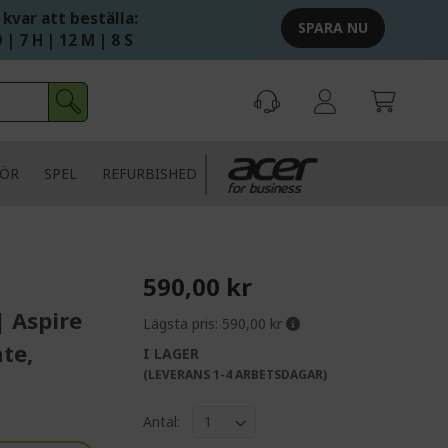
 kvar att beställa:
SPARA NU
 | 7 H | 12 M | 7 S
HÖR
SPEL
REFURBISHED
590,00 kr
| Aspire
Lägsta pris:
590,00 kr
ate,
I LAGER
(LEVERANS 1-4 ARBETSDAGAR)
Antal: