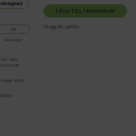
undvagnen
LÄGG TILL I KUNDVAGN
Lägg till i Jämför
08
Sekunder
%%%
%%%
 Go, Spin,
%%%
torer.Acer
%%%
%%%
 dagar efter
rollera