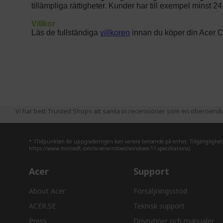
Vi har bett Trusted Shops att samla in recensioner som en oberoende t
* 1Tidpunkten för uppgraderingen kan variera beroende på enhet. Tillgänglighet fö
https://www.microsoft.com/sv-se/windows/windows-11-specifications).
Acer
Support
About Acer
Försäljningsstöd
ACER.SE
Teknisk support
Press
Drivrutiner och manualer