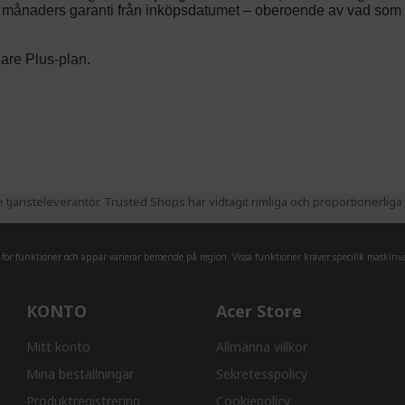
jänsteleverantör. Trusted Shops har vidtagit rimliga och proportionerliga å
r funktioner och appar varierar beroende på region. Vissa funktioner kräver specifik maskinva
KONTO
Acer Store
Mitt konto
Allmänna villkor
Mina beställningar
Sekretesspolicy
Produktregistrering
Cookiepolicy