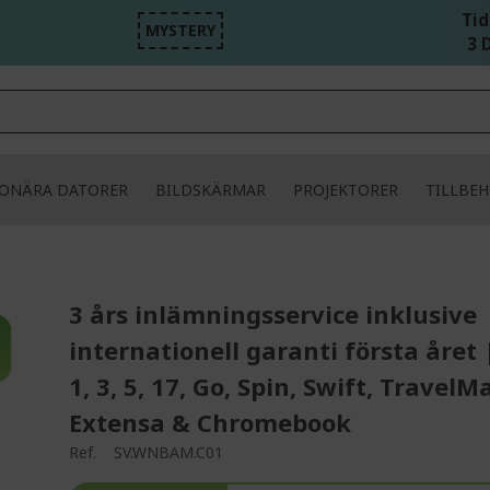
Tid
MYSTERY
3 D
IONÄRA DATORER
BILDSKÄRMAR
PROJEKTORER
TILLBE
3 års inlämningsservice inklusive
internationell garanti första året 
1, 3, 5, 17, Go, Spin, Swift, TravelM
Extensa & Chromebook
Ref.
SV.WNBAM.C01