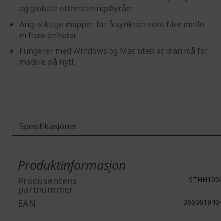
og globale etterretningsbyråer
Angi viktige mapper for å synkronisere filer mello
m flere enheter
Fungerer med Windows og Mac uten at man må for
matere på nytt
Spesifikasjoner
Mer
informasjon
Produktinformasjon
Produsentens
STHH100
partnummer
EAN
366061940