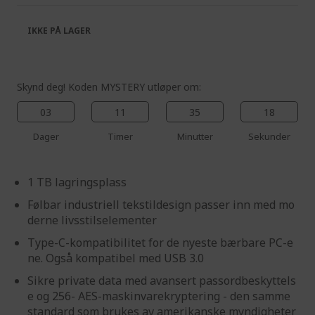
the
of
images
the
IKKE PÅ LAGER
gallery
images
gallery
Skynd deg! Koden MYSTERY utløper om:
03
11
35
17
Dager
Timer
Minutter
Sekunder
1 TB lagringsplass
Følbar industriell tekstildesign passer inn med mo
derne livsstilselementer
Type-C-kompatibilitet for de nyeste bærbare PC-e
ne. Også kompatibel med USB 3.0
Sikre private data med avansert passordbeskyttels
e og 256- AES-maskinvarekryptering - den samme
standard som brukes av amerikanske myndigheter