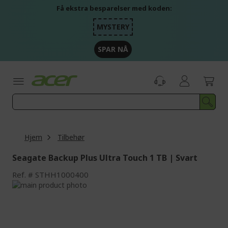
Skip
Få ekstra besparelser med koden:
to
Content
MYSTERY
SPAR NÅ
Hjem
Tilbehør
Seagate Backup Plus Ultra Touch 1 TB | Svart
Ref.
STHH1000400
Skip
to
Skip
the
to
end
the
of
beginning