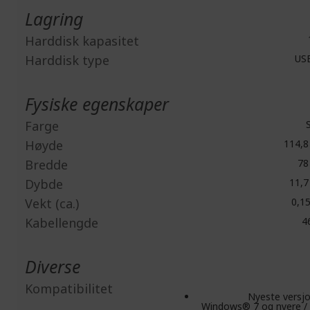
Lagring
Harddisk kapasitet
Harddisk type
USB
Fysiske egenskaper
Farge
S
Høyde
114,
Bredde
78
Dybde
11,
Vekt (ca.)
0,15
Kabellengde
4
Diverse
Kompatibilitet
Nyeste versj
Windows® 7 og nyere /