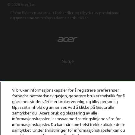
© 2026 Acer Inc.
CPYou BV er en autorisert forhandler og tilbyder av produktene
og tjenestene som tilbys i denne nettbutikken.​
Norge
Vi bruker informasjonskapsler for å registrere preferanser,
forbedre nettstedsnavigasjon, generere brukerstatistikk for å
gjøre nettstedet vårt mer brukervennlig, og tilby personlig
tilpasset innhold og annonser. Ved å klikke på Godta alle
samtykker du i Acers bruk og plassering av alle
informasjonskapsler i samsvar med retningslinjene våre for
informasjonskapsler. Du kan når som helst trekke tilbake dette
samtykket. Under Innstillinger for informasjonskapsler kan du