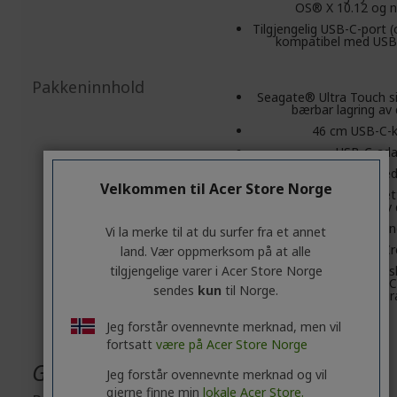
OS® X 10.12 og n
Tilgjengelig USB-C-port 
kompatibel med USB 
Pakkeninnhold
Seagate® Ultra Touch s
bærbar lagring av
46 cm USB-C-k
USB-C-ada
Hurtigstartveile
Velkommen til Acer Store Norge
Nedlastbar verktøyset
sikkerhetskopiering av
Datagjenopprettingstjen
Vi la merke til at du surfer fra et annet
1 års Mylio C
land. Vær oppmerksom på at alle
tilgjengelige varer i Acer Store Norge
4-måneders medlemsk
Adobe Creative C
sendes
kun
til Norge.
Photogr
Jeg forstår ovennevnte merknad, men vil
fortsatt
være på Acer Store Norge
Generell produktsikkerhet
Jeg forstår ovennevnte merknad og vil
gjerne finne min
lokale Acer Store.