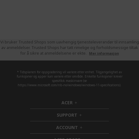
Vi bruker Trusted Shops som uavhengig tjenesteleverandør til innsamling
av anmeldelser. Trusted Shops har tatt rimelige og forholdsmessige tiltak
for å sikre at anmeldelsene er ekte.
Mer informasjon
* Tidsplanen for oppgradering vil variere etter enhet. Tilgjengelighet av
funksjoner og apper kan variere etter område. Enkelte funksjoner krever
spesifikk maskinvare (se
https://www.microsoft.com/nb-no/windows/windows-11-specifications).
ACER
h
i
SUPPORT
d
h
d
i
ACCOUNT
e
d
h
n
d
i