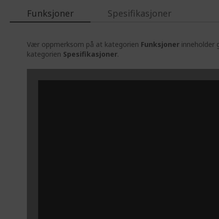
Funksjoner
Spesifikasjoner
Vær oppmerksom på at kategorien
Funksjoner
inneholder g
kategorien
Spesifikasjoner
.