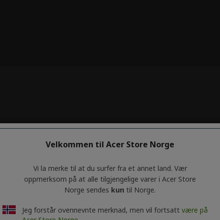
Velkommen til Acer Store Norge
Vi la merke til at du surfer fra et annet land. Vær
oppmerksom på at alle tilgjengelige varer i Acer Store
Norge sendes
kun
til Norge.
Jeg forstår ovennevnte merknad, men vil fortsatt
være på
Acer Store Norge