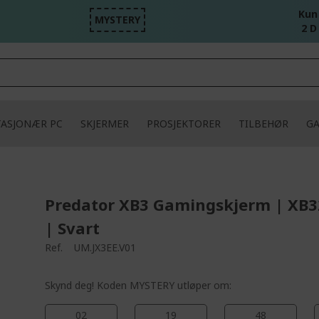
Kun
MYSTERY
2 D
TASJONÆR PC
SKJERMER
PROSJEKTORER
TILBEHØR
G
Predator XB3 Gamingskjerm | XB
| Svart
Ref.
UM.JX3EE.V01
Skynd deg! Koden MYSTERY utløper om:
02
19
48