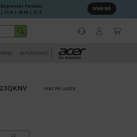
 Begrenset Periode:
SPAR NÅ
 | 21 H | 48 M | 20 S
AMING
REFURBISHED
323QKNV
IKKE PÅ LAGER
21