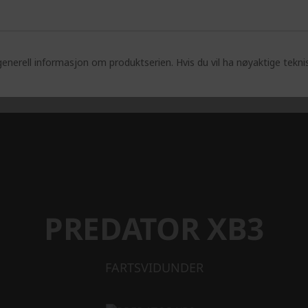
enerell informasjon om produktserien. Hvis du vil ha nøyaktige tekni