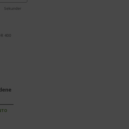
Sekunder
DR 400
udene
NTO