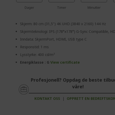
Dager
Timer
Minutter
Skjerm: 80 cm (31,5") 4K UHD (3840 x 2160) 144 Hz
Skjermteknologi: IPS (178°x178°) G-Sync Compatible, H
Inndata: SkjermPort, HDMI, USB type C
Responstid: 1 ms
Lysstyrke: 400 cd/m²
Energiklasse : G
View certificate
Profesjonell? Oppdag de beste tilb
våre!
KONTAKT OSS
|
OPPRETT EN BEDRIFTSKO