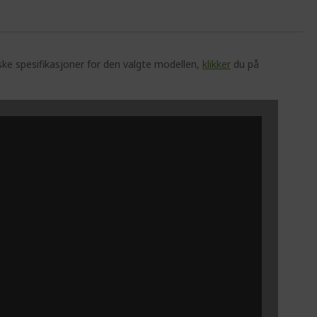
ske spesifikasjoner for den valgte modellen,
klikker
du på