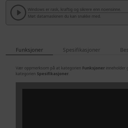
of
Windows er rask, kraftig og sikrere enn noensinne.
the
Møt datamaskinen du kan snakke med.
images
gallery
Funksjoner
Spesifikasjoner
Be
Vær oppmerksom på at kategorien
Funksjoner
inneholder g
kategorien
Spesifikasjoner
.