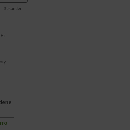
Sekunder
GHz
ory
udene
NTO