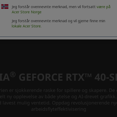
Jeg forstår ovennevnte merknad, men vil fortsatt
være på
Acer Store Norge
Jeg forstår ovennevnte merknad og vil gjerne finne min
lokale Acer Store.