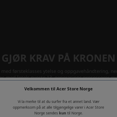
Velkommen til Acer Store Norge
Vi la merke til at du surfer fra et annet land. Vær
oppmerksom på at alle tilgjengelige varer i Acer Store
Norge sendes
kun
til Norge.