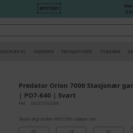
Kun
MYSTERY
3 D
TASJONÆR PC
SKJERMER
PROSJEKTORER
TILBEHØR
G
Predator Orion 7000 Stasjonær ga
| PO7-640 | Svart
Ref.
DG.E2TEQ.00K
Skynd deg! Koden MYSTERY utløper om:
03
14
21