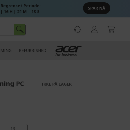
 Begrenset Periode:
SPAR NÅ
 | 16 H | 21 M | 12 S
AMING
REFURBISHED
ming PC
IKKE PÅ LAGER
13