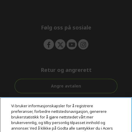
e
d
n
d
e
n
Følg oss på sosiale
Retur og angrerett
Angre avtalen
Kundestøtte
Gratis
Sikker
Vi bruker informasjonskapsler for å registrere
før og etter
levering
betaling
preferanser, forbedre nettstedsnavigasjon, generere
kjøp
brukerstatistikk for å gjøre nettstedet vårt mer
brukervennlig, og tilby personlig tilpasset innhold og
© 2026 Acer Inc.
annonser. Ved å klikke på Godta alle samtykker du i Acers