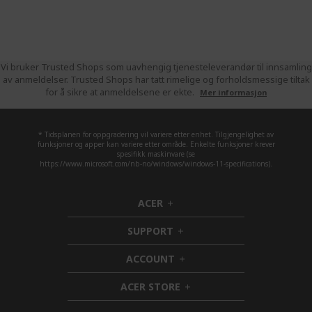
Vi bruker Trusted Shops som uavhengig tjenesteleverandør til innsamling
av anmeldelser. Trusted Shops har tatt rimelige og forholdsmessige tiltak
for å sikre at anmeldelsene er ekte.
Mer informasjon
* Tidsplanen for oppgradering vil variere etter enhet. Tilgjengelighet av
funksjoner og apper kan variere etter område. Enkelte funksjoner krever
spesifikk maskinvare (se
https://www.microsoft.com/nb-no/windows/windows-11-specifications).
ACER
h
i
SUPPORT
d
h
d
i
ACCOUNT
e
d
h
n
d
i
ACER STORE
e
d
h
n
d
i