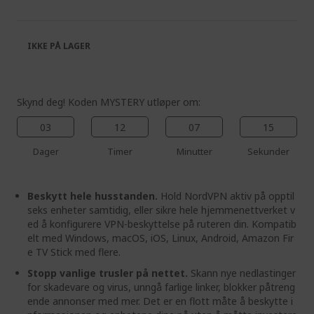
of
beginning
the
of
images
the
IKKE PÅ LAGER
gallery
images
gallery
Skynd deg! Koden MYSTERY utløper om:
03
12
07
15
Dager
Timer
Minutter
Sekunder
Beskytt hele husstanden.
Hold NordVPN aktiv på opptil
seks enheter samtidig, eller sikre hele hjemmenettverket v
ed å konfigurere VPN-beskyttelse på ruteren din. Kompatib
elt med Windows, macOS, iOS, Linux, Android, Amazon Fir
e TV Stick med flere.
Stopp vanlige trusler på nettet.
Skann nye nedlastinger
for skadevare og virus, unngå farlige linker, blokker påtreng
ende annonser med mer. Det er en flott måte å beskytte i