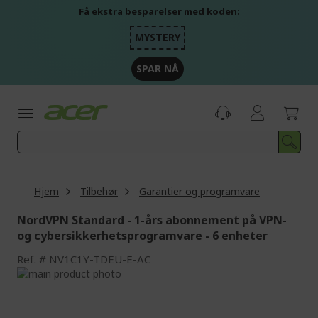
Skip
Få ekstra besparelser med koden:
to
Content
MYSTERY
SPAR NÅ
Hjem
Tilbehør
Garantier og programvare
NordVPN Standard - 1-års abonnement på VPN-
og cybersikkerhetsprogramvare - 6 enheter
Ref.
NV1C1Y-TDEU-E-AC
Skip
to
Skip
the
to
end
the