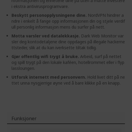
nformasjonen og enhetene dine på uten å måtte investere
i ekstra antivirusprogramvare.
Beskytt personopplysningene dine.
NordVPN hindrer a
ndre i enkelt å fange opp informasjonen din og stjele verdif
ull personlig informasjon mens du surfer på nett.
Motta varsler ved datalekkasje.
Dark Web Monitor var
sler deg kontodetaljene dine oppdages på illegale hackerne
ttsteder, slik at du kan iverksette tiltak tidlig.
Gjør offentlig wifi trygt å bruke.
Arbeid, surf på nettet
og spill trygt på den lokale kaféen, hotellrommet eller i flyp
lassloungen.
Utforsk internett med personvern.
Hold livet ditt på ne
ttet unna nysgjerrige øyne ved å bare klikke på en knapp.
Funksjoner