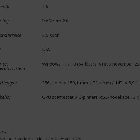
penGL
4.6
øling
IceStorm 2.0
orstørrelse
3,5 spor
I
N/A
øttet
Windows 11 / 10 (64-biters, v1809 november 201
erativsystem
rtlengde
356,1 mm x 150,1 mm x 71,4 mm / 14"" x 5,9"" 
lbehør
GPU støttestativ, 3-pinners RGB-hodekabel, 3 x
 Inc.
No. 88, Section 1, Xin Tai 5th Road, Xizhi