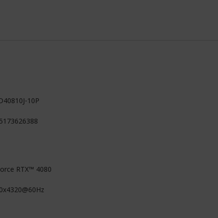
D40810J-10P
5173626388
orce RTX™ 4080
0x4320@60Hz