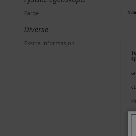
Farge
Sva
Diverse
Ekstra informasjon
T
s
G
CU
Vi
Mi
Mo