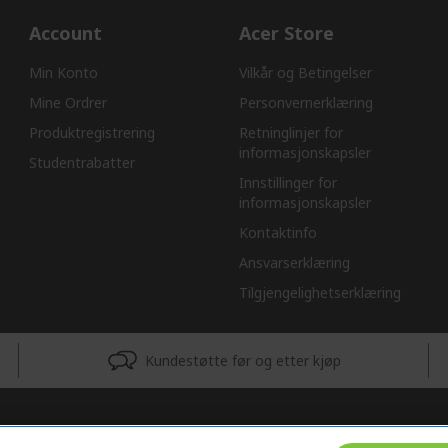
Account
Acer Store
Min Konto
Vilkår og Betingelser
Mine Ordrer
Personvernerklæring
Produktregistrering
Retninglinjer for
informasjonskapsler​
Studentrabatter
Innstillinger for
informasjonskapsler
Kontaktinfo
Ansvarserklæring​
Tilgjengelighetserklæring
Kundestøtte før og etter kjøp