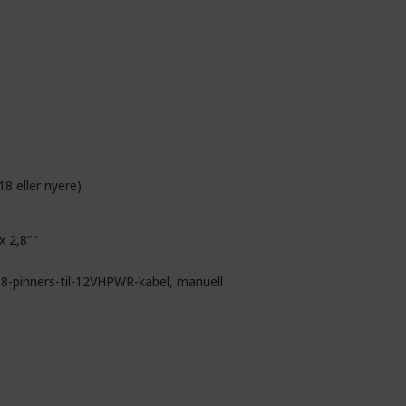
8 eller nyere)
x 2,8""
 8-pinners-til-12VHPWR-kabel, manuell