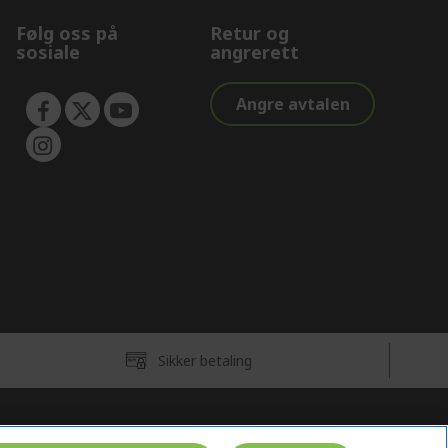
Følg oss på
Retur og
sosiale
angrerett
Angre avtalen
Sikker betaling