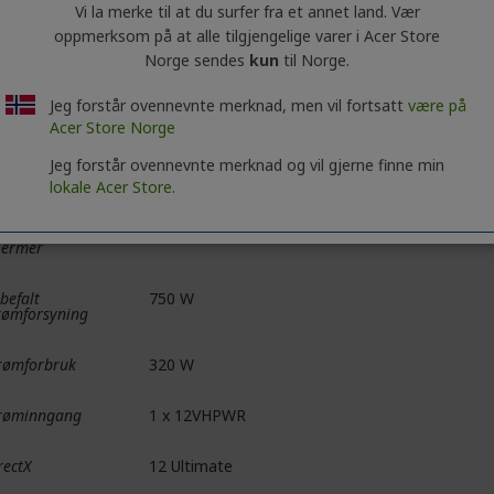
Vi la merke til at du surfer fra et annet land. Vær
nneklokke
22,4 Gbps
oppmerksom på at alle tilgjengelige varer i Acer Store
Norge sendes
kun
til Norge.
I Express
4.0 16x
Jeg forstår ovennevnte merknad, men vil fortsatt
være på
jermutganger
3 x DisplayPort 1.4a (opptil 7680 x 4320 ved 6
Acer Store Norge
60 Hz HDR og variabel oppdateringsfrekvens so
Jeg forstår ovennevnte merknad og vil gjerne finne min
CP-støtte
2.3
lokale Acer Store.
lighet for flere
Firedelt skjerm
jermer
befalt
750 W
rømforsyning
rømforbruk
320 W
røminngang
1 x 12VHPWR
rectX
12 Ultimate