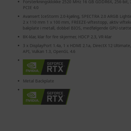
Forsterkningsklokke 2520 MHz 16 GB GDDR6X, 256-bit, 
PCIE 4.0
Avansert IceStorm 2.0-kjøling, SPECTRA 2.0 ARGB Lightin
2 x 110 mm 1 x 100 mm, FREEZE-viftestopp, aktiv vifteko
bakplate i metall, dobbel BIOS, medfølgende GPU-støtte
8K-klar, klar for fire skjermer, HDCP 2.3, VR-klar
3 x DisplayPort 1.4a, 1 x HDMI 2.1a, DirectX 12 Ultimate
API, Vulkan 1.3, OpenGL 4.6
Metal Backplate