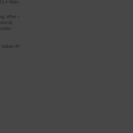
22,4 Gbps,
g, vifter –
ntroll,
stativ
, Vulkan RT