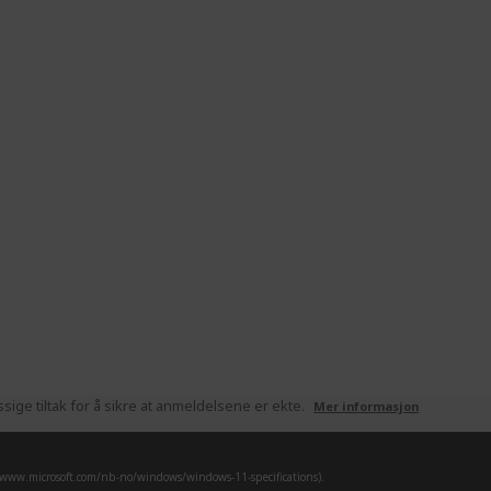
ige tiltak for å sikre at anmeldelsene er ekte.
Mer informasjon
/www.microsoft.com/nb-no/windows/windows-11-specifications).