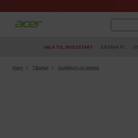
Skip
to
Content
SALG TIL SKOLESTART
BÆRBAR PC
S
Hjem
Tilbehør
Grafikkort og lagring
Skip
to
the
end
of
the
images
gallery