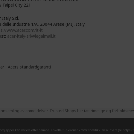
 Taipei City 221
 Italy S.r.l.
e delle Industrie 1/A, 20044 Arese (MI), Italy
s://www.acer.com/it-it
ost:
acer-italy-srl@legalmail.it
ear
Acers standardgaranti
nnsamling av anmeldelser. Trusted Shops har tatt rimelige og forholdsmess
er og apper kan variere etter område. Enkelte funksjoner krever spesifikk maskinvare (se
https:/