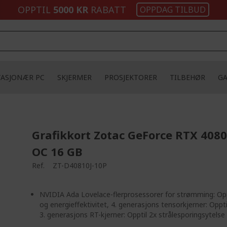
OPPTIL
5000 KR
RABATT
OPPDAG TILBUD
TASJONÆR PC
SKJERMER
PROSJEKTORER
TILBEHØR
G
Grafikkort Zotac GeForce RTX 4080
OC 16 GB
Ref.
ZT-D40810J-10P
NVIDIA Ada Lovelace-flerprosessorer for strømming: Opp
og energieffektivitet, 4. generasjons tensorkjerner: Oppti
3. generasjons RT-kjerner: Opptil 2x strålesporingsytelse