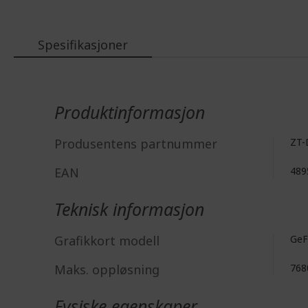
the
images
gallery
Spesifikasjoner
Mer
informasjon
Produktinformasjon
Produsentens partnummer
ZT-
EAN
489
Teknisk informasjon
Grafikkort modell
GeF
Maks. oppløsning
768
Fysiske egenskaper