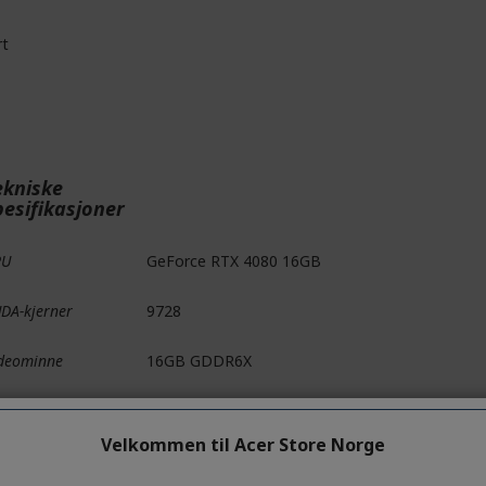
rt
ekniske
pesifikasjoner
PU
GeForce RTX 4080 16GB
DA-kjerner
9728
deominne
16GB GDDR6X
nnebuss
256-biters
Velkommen til Acer Store Norge
torklokke
Forsterkning: 2520 MHz