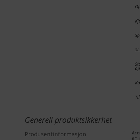
O
Kj
Sp
SL
St
op
Ko
Ti
Generell produktsikkerhet
Acer
Produsentinformasjon
8F, 