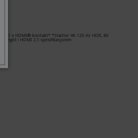
0 Hz), 1 x HDMI®-kontakt* *Støtter 4K 120 Hz HDR, 8K
m angitt i HDMI 2.1-spesifikasjonen