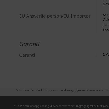
New
Acer
EU Ansvarlig person/EU Importør
Vial
http
e-p
Garanti
Garanti
2 Y
Vi bruker Trusted Shops som uavhengig tjenesteleverandør til i
* Tidsplanen for oppgradering vil variere etter enhet. Tilgjengelighet av funksjon