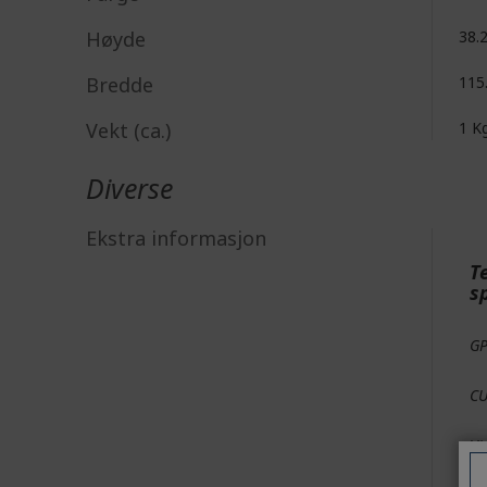
Høyde
38.
Bredde
115
Vekt (ca.)
1 K
Diverse
Ekstra informasjon
T
s
G
CU
Vi