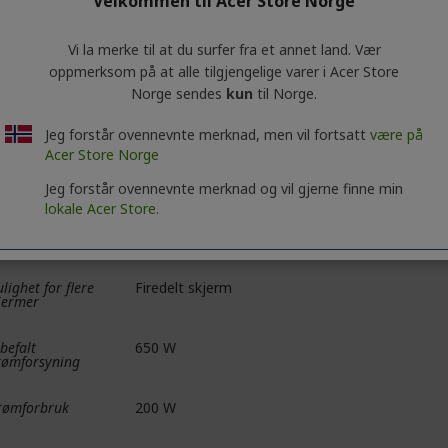
Velkommen til Acer Store Norge
nnebuss
256-biters
Vi la merke til at du surfer fra et annet land. Vær
torklokke
Forsterkning: 1665 MHz
oppmerksom på at alle tilgjengelige varer i Acer Store
Norge sendes
kun
til Norge.
nneklokke
14 Gbps
Jeg forstår ovennevnte merknad, men vil fortsatt
være på
I Express
4.0 16x
Acer Store Norge
Jeg forstår ovennevnte merknad og vil gjerne finne min
jermutganger
3 x DisplayPort 1.4a (opptil 7680 x 4320 ved 6
kabel med svært høy hastighet er nødvendig fo
lokale Acer Store.
CP-støtte
2.3
lighet for flere
Firedelt skjerm
jermer
befalt
650 W
rømforsyning
rømforbruk
200 W