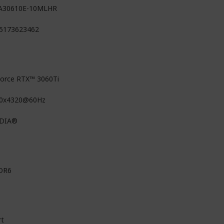
A30610E-10MLHR
5173623462
orce RTX™ 3060Ti
0x4320@60Hz
IDIA®
DR6
rt