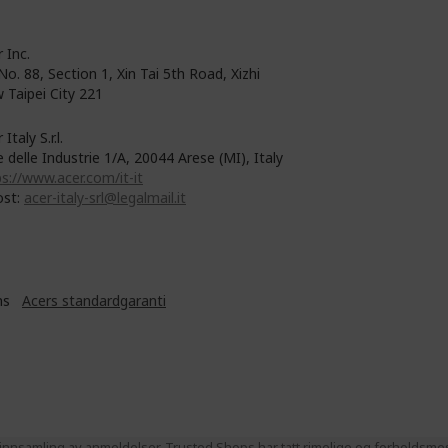
 Inc.
No. 88, Section 1, Xin Tai 5th Road, Xizhi
 Taipei City 221
 Italy S.r.l.
e delle Industrie 1/A, 20044 Arese (MI), Italy
s://www.acer.com/it-it
ost:
acer-italy-srl@legalmail.it
Ans
Acers standardgaranti
nnsamling av anmeldelser. Trusted Shops har tatt rimelige og forholdsmess