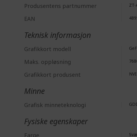
Produsentens partnummer
ZT-
EAN
489
Teknisk informasjon
Grafikkort modell
GeF
Maks. oppløsning
768
Grafikkort produsent
NV
Minne
Grafisk minneteknologi
GD
Fysiske egenskaper
Farge
Sva