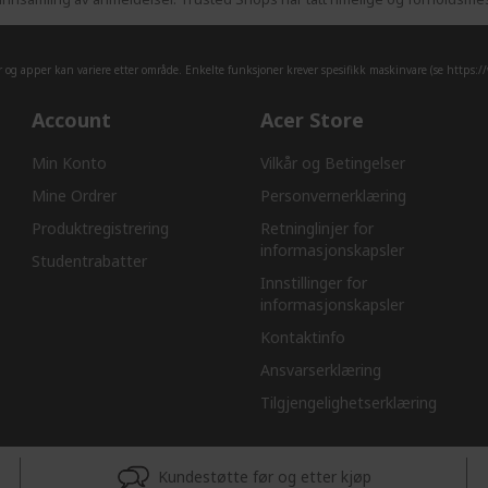
er og apper kan variere etter område. Enkelte funksjoner krever spesifikk maskinvare (se
https:/
Account
Acer Store
Min Konto
Vilkår og Betingelser
Mine Ordrer
Personvernerklæring
Produktregistrering
Retninglinjer for
informasjonskapsler​
Studentrabatter
Innstillinger for
informasjonskapsler
Kontaktinfo
Ansvarserklæring​
Tilgjengelighetserklæring
Kundestøtte før og etter kjøp