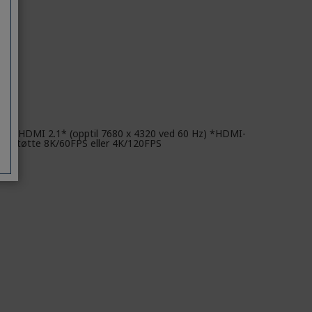
0 Hz), HDMI 2.1* (opptil 7680 x 4320 ved 60 Hz) *HDMI-
r å støtte 8K/60FPS eller 4K/120FPS