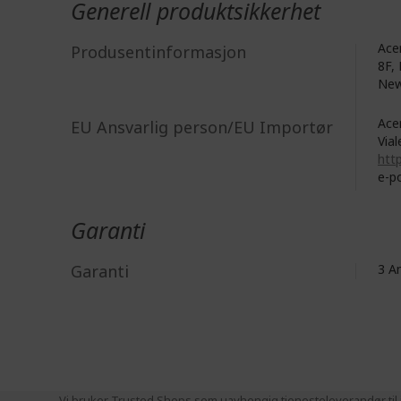
Generell produktsikkerhet
Acer
Produsentinformasjon
8F, 
New
Acer
EU Ansvarlig person/EU Importør
Vial
http
e-p
Garanti
Garanti
3 
Vi bruker Trusted Shops som uavhengig tjenesteleverandør til i