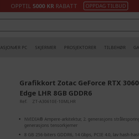
OPPTIL
5000 KR
RABATT
OPPDAG TILBUD
TASJONÆR PC
SKJERMER
PROSJEKTORER
TILBEHØR
G
Grafikkort Zotac GeForce RTX 3060
Edge LHR 8GB GDDR6
Ref.
ZT-A30610E-10MLHR
NVIDIA® Ampere-arkitektur, 2. generasjons strålesporing
generasjons tensorkjerner
8 GB 256-biters GDDR6, 14 Gbps, PCIE 4.0, lav hash-has