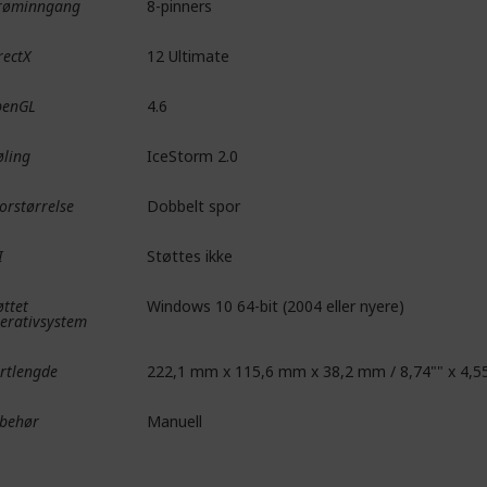
røminngang
8-pinners
rectX
12 Ultimate
penGL
4.6
øling
IceStorm 2.0
orstørrelse
Dobbelt spor
I
Støttes ikke
øttet
Windows 10 64-bit (2004 eller nyere)
erativsystem
rtlengde
222,1 mm x 115,6 mm x 38,2 mm / 8,74"" x 4,55
lbehør
Manuell