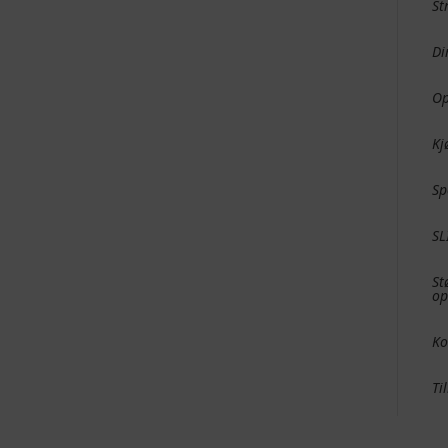
St
Di
O
Kj
Sp
SL
St
op
Ko
Ti