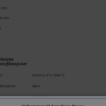
2 mm
.6 mm
g
ekniske
pesifikasjoner
PU
GeForce RTX 3060 Ti
DA-kjerner
4864
deominne
8 GB GDDR6