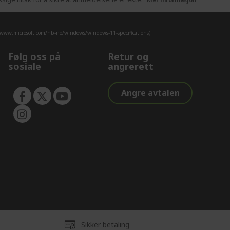
/www.microsoft.com/nb-no/windows/windows-11-specifications).
Følg oss på
Retur og
sosiale
angrerett
Angre avtalen
Sikker betaling