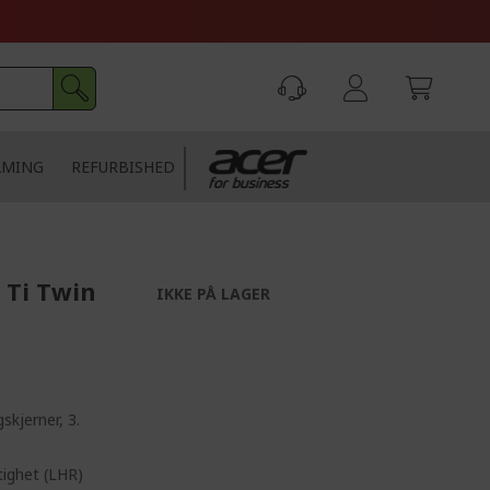
AMING
REFURBISHED
 Ti Twin
IKKE PÅ LAGER
skjerner, 3.
tighet (LHR)