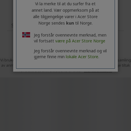
Vi la merke til at du surfer fra et
annet land. Vær oppmerksom på at
alle tilgjengelige varer i Acer Store
Norge sendes
kun
til Norge.
Spesifikasjoner
Jeg forstår ovennevnte merknad, men
vil fortsatt
være på Acer Store Norge
Jeg forstår ovennevnte merknad og vil
gjerne finne min
lokale Acer Store.
Vi bruker Trusted Shops som uavhengig tjenesteleverandør til innsamling
av anmeldelser. Trusted Shops har tatt rimelige og forholdsmessige tiltak
for å sikre at anmeldelsene er ekte.
Mer informasjon