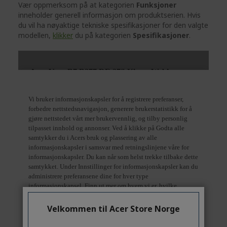
Vær oppmerksom på at kategorien
Funksjoner
inneholder generell informasjon om produktserien. Hvis
du vil ha nøyaktige tekniske spesifikasjoner for den valgte
modellen,
klikker
du på kategorien
Spesifikasjoner
.
Velkommen til Acer Store Norge