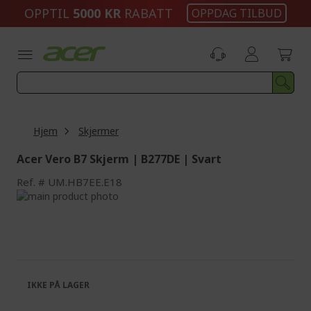
Skip
OPPTIL
5000 KR
RABATT
OPPDAG TILBUD
to
Content
Hjem
Skjermer
Acer Vero B7 Skjerm | B277DE | Svart
Ref.
UM.HB7EE.E18
Skip
to
Skip
the
to
end
the
of
beginning
the
of
images
the
IKKE PÅ LAGER
gallery
images
gallery