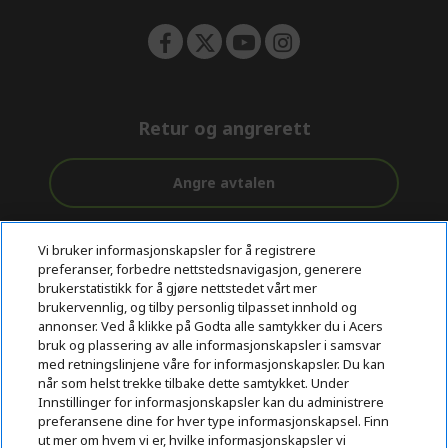
Retur og angrerett
Angre avtalen
Kundestøtte
Gratis
Sikker
Vi bruker informasjonskapsler for å registrere
før og etter
levering
betaling
preferanser, forbedre nettstedsnavigasjon, generere
kjøp
brukerstatistikk for å gjøre nettstedet vårt mer
brukervennlig, og tilby personlig tilpasset innhold og
© 2026 Acer Inc.
annonser. Ved å klikke på Godta alle samtykker du i Acers
CPYou BV er en autorisert forhandler og tilbyder av produktene
bruk og plassering av alle informasjonskapsler i samsvar
og tjenestene som tilbys i denne nettbutikken.​
med retningslinjene våre for informasjonskapsler. Du kan
når som helst trekke tilbake dette samtykket. Under
Innstillinger for informasjonskapsler kan du administrere
preferansene dine for hver type informasjonskapsel. Finn
ut mer om hvem vi er, hvilke informasjonskapsler vi