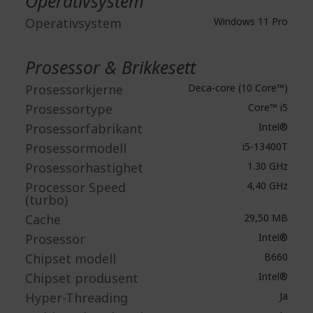
Operativsystem
Operativsystem
Windows 11 Pro
Prosessor & Brikkesett
Prosessorkjerne
Deca-core (10 Core™)
Prosessortype
Core™ i5
Prosessorfabrikant
Intel®
Prosessormodell
i5-13400T
Prosessorhastighet
1.30 GHz
Processor Speed
4,40 GHz
(turbo)
Cache
29,50 MB
Prosessor
Intel®
Chipset modell
B660
Chipset produsent
Intel®
Hyper-Threading
Ja