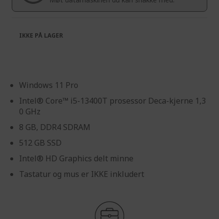
gallery
IKKE PÅ LAGER
Windows 11 Pro
Intel® Core™ i5-13400T prosessor Deca-kjerne 1,3
0 GHz
8 GB, DDR4 SDRAM
512 GB SSD
Intel® HD Graphics delt minne
Tastatur og mus er IKKE inkludert