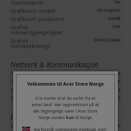
Touchskjerm
Nei
Grafikkort modell
HD Graphics
Grafikkort produsent
Intel®
Grafisk
Delt
minnetilgjengelighet
Grafisk
DDR4 SDRAM
minneteknologi
Nettverk & Kommunikasjon
Trådløs LAN
Ja
Trådløs LAN standard
IEEE 802.11ax
Velkommen til Acer Store Norge
Bluetooth
Ja
Bluetooth standard
Bluetooth 5.0
Vi la merke til at du surfer fra et
annet land. Vær oppmerksom på at
alle tilgjengelige varer i Acer Store
Innebygde enheter
Norge sendes
kun
til Norge.
Webkamera
Nei
Jeg forstår ovennevnte merknad, men