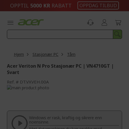
Skip
OPPTIL
5000 KR
RABATT
OPPDAG TILBUD
to
Content
Hjem
Stasjonær PC
Tårn
Acer Veriton N Pro Stasjonær PC | VN4710GT |
Svart
Ref.
DT.VXVEH.00A
Skip
to
Skip
the
to
end
the
of
beginning
the
of
Windows er rask, kraftig og sikrere enn
images
the
noensinne.
gallery
images
Møt datamaskinen du kan snakke med.