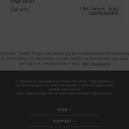
Garanti
Garanti
1 års: Carry-in
Acers
standardgaranti
Vi bruker Trusted Shops som uavhengig tjenesteleverandør til innsamling
av anmeldelser. Trusted Shops har tatt rimelige og forholdsmessige tiltak
for å sikre at anmeldelsene er ekte.
Mer informasjon
* Tidsplanen for oppgradering vil variere etter enhet. Tilgjengelighet av
funksjoner og apper kan variere etter område. Enkelte funksjoner krever
spesifikk maskinvare (se
https://www.microsoft.com/nb-no/windows/windows-11-specifications).
ACER
h
i
SUPPORT
d
h
d
i