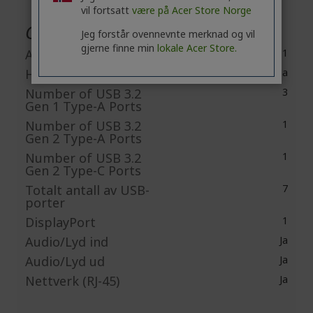
vil fortsatt
være på Acer Store Norge
Grensesnitt / porter
Jeg forstår ovennevnte merknad og vil
gjerne finne min
lokale Acer Store.
Antall HDMI-porter
1
HDMI
Ja
Number of USB 3.2
3
Gen 1 Type-A Ports
Number of USB 3.2
1
Gen 2 Type-A Ports
Number of USB 3.2
1
Gen 2 Type-C Ports
Totalt antall av USB-
7
porter
DisplayPort
1
Audio/Lyd ind
Ja
Audio/Lyd ud
Ja
Nettverk (RJ-45)
Ja