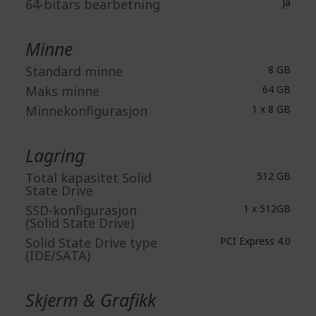
64-bitars bearbetning
Ja
Minne
Standard minne
8 GB
Maks minne
64 GB
Minnekonfigurasjon
1 x 8 GB
Lagring
Total kapasitet Solid
512 GB
State Drive
SSD-konfigurasjon
1 x 512GB
(Solid State Drive)
Solid State Drive type
PCI Express 4.0
(IDE/SATA)
Skjerm & Grafikk