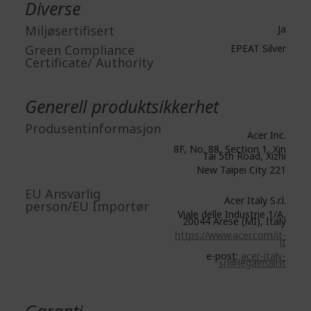
Diverse
Miljøsertifisert
Ja
Green Compliance
EPEAT Silver
Certificate/ Authority
Generell produktsikkerhet
Produsentinformasjon
Acer Inc.
8F, No. 88, Section 1, Xin
Tai 5th Road, Xizhi
New Taipei City 221
EU Ansvarlig
Acer Italy S.r.l.
person/EU Importør
Viale delle Industrie 1/A,
20044 Arese (MI), Italy
https://www.acer.com/it-
it
e-post:
acer-italy-
srl@legalmail.it