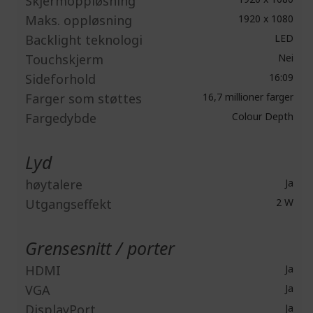
Skjermoppløsning
Maks. oppløsning
1920 x 1080
Backlight teknologi
LED
Touchskjerm
Nei
Sideforhold
16:09
Farger som støttes
16,7 millioner farger
Fargedybde
Colour Depth
Lyd
høytalere
Ja
Utgangseffekt
2 W
Grensesnitt / porter
HDMI
Ja
VGA
Ja
DisplayPort
Ja