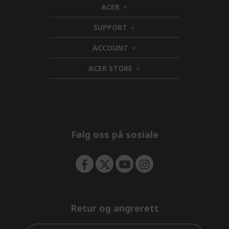
ACER
h
i
SUPPORT
d
h
d
i
ACCOUNT
e
d
h
n
d
i
ACER STORE
e
d
h
n
d
i
e
d
n
d
e
n
Følg oss på sosiale
Retur og angrerett