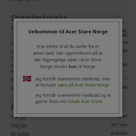
Strømbeskrivelse
Inngangsspenning
120 V AC
Velkommen til Acer Store Norge
230 V AC
Strømforbruk ved bruk
16,17 W
Vi la merke til at du surfer fra et
Strømforbruk ved
420 mW
annet land. Vær oppmerksom på at
standby
alle tilgjengelige varer i Acer Store
Strømforbruk i Av-
370 mW
Norge sendes
kun
til Norge.
modus
Jeg forstår ovennevnte merknad, men
Energieffektivitetsklasse
F
vil fortsatt
være på Acer Store Norge
Energiforbruk per år
24 kWh
Jeg forstår ovennevnte merknad og vil
gjerne finne min
lokale Acer Store.
Fysiske egenskaper
Farge
Svart
Høyde
367 mm
Bredde
614 mm