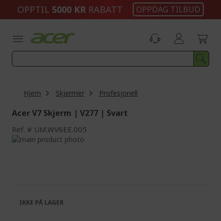
Skip
OPPTIL
5000 KR
RABATT
OPPDAG TILBUD
to
Content
Hjem
Skjermer
Profesjonell
Acer V7 Skjerm | V277 | Svart
Ref.
UM.WV6EE.005
Skip
to
Skip
the
to
end
the
of
beginning
the
of
images
the
IKKE PÅ LAGER
gallery
images
gallery