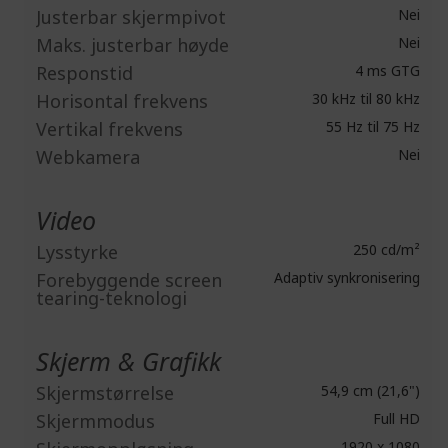
Justerbar skjermpivot
Nei
Maks. justerbar høyde
Nei
Responstid
4 ms GTG
Horisontal frekvens
30 kHz til 80 kHz
Vertikal frekvens
55 Hz til 75 Hz
Webkamera
Nei
Video
Lysstyrke
250 cd/m²
Forebyggende screen
Adaptiv synkronisering
tearing-teknologi
Skjerm & Grafikk
Skjermstørrelse
54,9 cm (21,6")
Skjermmodus
Full HD
1920 x 1080