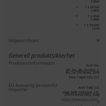
Cable
1 x HDMI
Cable
1 x VGA
Cable
1 x Power
Cord
Miljøsertifisert
Ja
Generell produktsikkerhet
Produsentinformasjon
Acer Inc.
8F, No. 88, Section 1,
Xin Tai 5th Road, Xizhi
New Taipei City 221
EU Ansvarlig person/EU
Acer Italy S.r.l.
Importør
Viale delle Industrie 1/A,
20044 Arese (MI), Italy
https://www.acer.com/it-
it