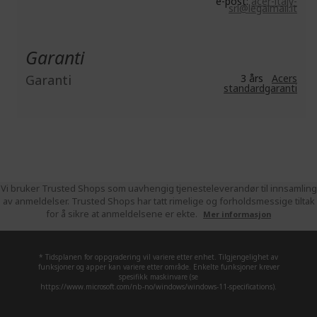
e-post:
acer-italy-
srl@legalmail.it
Garanti
Garanti
3 års
Acers
standardgaranti
Vi bruker Trusted Shops som uavhengig tjenesteleverandør til innsamling
av anmeldelser. Trusted Shops har tatt rimelige og forholdsmessige tiltak
for å sikre at anmeldelsene er ekte.
Mer informasjon
* Tidsplanen for oppgradering vil variere etter enhet. Tilgjengelighet av
funksjoner og apper kan variere etter område. Enkelte funksjoner krever
spesifikk maskinvare (se
https://www.microsoft.com/nb-no/windows/windows-11-specifications).