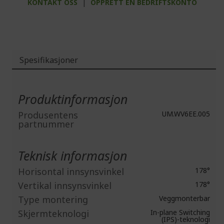
KONTAKT OSS
|
OPPRETT EN BEDRIFTSKONTO
Spesifikasjoner
Mer
informasjon
Produktinformasjon
Produsentens
UM.WV6EE.005
partnummer
Teknisk informasjon
Horisontal innsynsvinkel
178°
Vertikal innsynsvinkel
178°
Type montering
Veggmonterbar
Skjermteknologi
In-plane Switching
(IPS)-teknologi