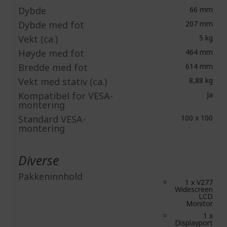
Dybde
66 mm
Dybde med fot
207 mm
Vekt (ca.)
5 kg
Høyde med fot
464 mm
Bredde med fot
614 mm
Vekt med stativ (ca.)
8,88 kg
Kompatibel for VESA-
Ja
montering
Standard VESA-
100 x 100
montering
Diverse
Pakkeninnhold
1 x V277
Widescreen
LCD
Monitor
1 x
Displayport