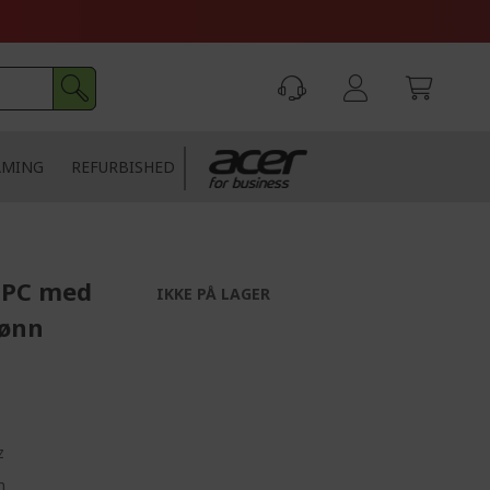
AMING
REFURBISHED
r PC med
IKKE PÅ LAGER
rønn
z
m