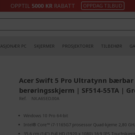
OPPTIL
5000 KR
RABATT
OPPDAG TILBUD
TASJONÆR PC
SKJERMER
PROSJEKTORER
TILBEHØR
G
Acer Swift 5 Pro Ultratynn bærba
berøringsskjerm | SF514-55TA | G
Ref.
NX.A6SED.00A
Windows 10 Pro 64-bit
Intel® Core™ i7-1165G7 prosessor Quad-kjerne 2,80 GH
35,6 cm (14") Full HD (1920 x 1080) 16:9 IPS Touchskjer