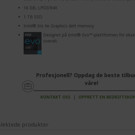
16 GB, LPDDR4X
1 TB SSD
Intel® Iris Xe Graphics delt memory
Designet på Intel® Evo™-plattformen for eksep
overalt.
Profesjonell? Oppdag de beste tilb
våre!
KONTAKT OSS
|
OPPRETT EN BEDRIFTSKO
slektede produkter