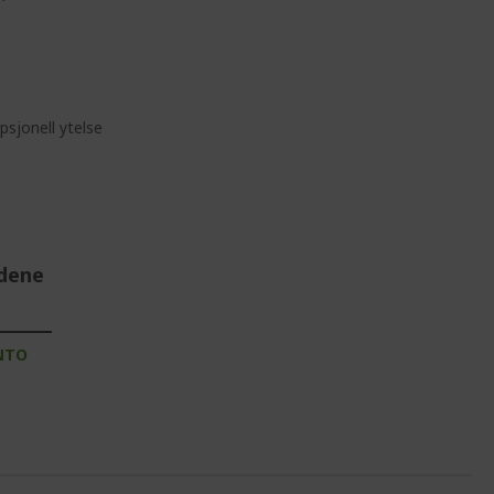
sjonell ytelse
udene
NTO