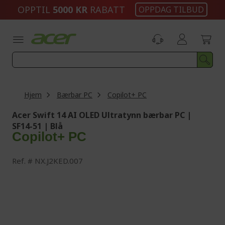
Skip
OPPTIL
5000 KR
RABATT
OPPDAG TILBUD
to
Content
Hjem
Bærbar PC
Copilot+ PC
Acer Swift 14 AI OLED Ultratynn bærbar PC |
SF14-51 | Blå
Copilot+ PC
Ref.
NX.J2KED.007
Skip
to
the
end
of
the