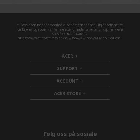
* Tidsplanen for oppgradering vil variere etter enhet. Tilgjengelighet av
funksjoner og apper kan variere etter område. Enkelte funksjoner krever
spesifikk maskinvare (se
https://www.microsoft.com/nb-no/windows/windows-11-specifications).
ACER
h
i
SUPPORT
d
h
d
i
ACCOUNT
e
d
h
n
d
i
ACER STORE
e
d
h
n
d
i
e
d
n
d
e
n
Følg oss på sosiale