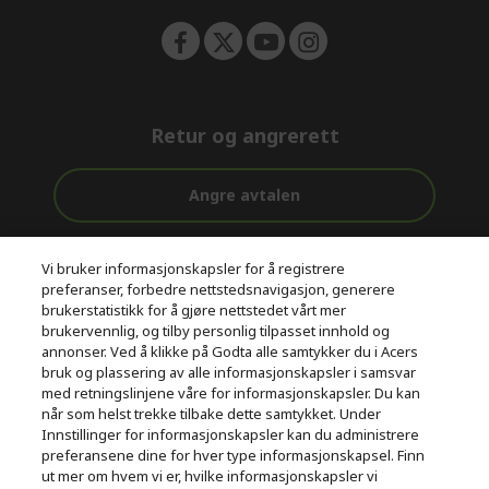
Retur og angrerett
Angre avtalen
Kundestøtte
Gratis
Sikker
Vi bruker informasjonskapsler for å registrere
før og etter
levering
betaling
preferanser, forbedre nettstedsnavigasjon, generere
kjøp
brukerstatistikk for å gjøre nettstedet vårt mer
brukervennlig, og tilby personlig tilpasset innhold og
© 2026 Acer Inc.
annonser. Ved å klikke på Godta alle samtykker du i Acers
CPYou BV er en autorisert forhandler og tilbyder av produktene
bruk og plassering av alle informasjonskapsler i samsvar
og tjenestene som tilbys i denne nettbutikken.​
med retningslinjene våre for informasjonskapsler. Du kan
når som helst trekke tilbake dette samtykket. Under
Innstillinger for informasjonskapsler kan du administrere
preferansene dine for hver type informasjonskapsel. Finn
ut mer om hvem vi er, hvilke informasjonskapsler vi