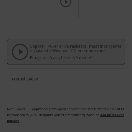
Skip
to
the
beginning
of
Copilot+ PC-er er de raskeste, mest intelligente
the
og sikreste Windows-PC-ene noensinne.
images
Et nytt nivå av ytelse. Nå med AI.
gallery
IKKE PÅ LAGER
Noen Copilot+ PC-opplevelser krever gratis oppdateringer som fortsetter å rulle ut til
begynnelsen av 2025. Tidspunkt varierer etter enhet og region. Se
aka.ms/copilot
pluspcs