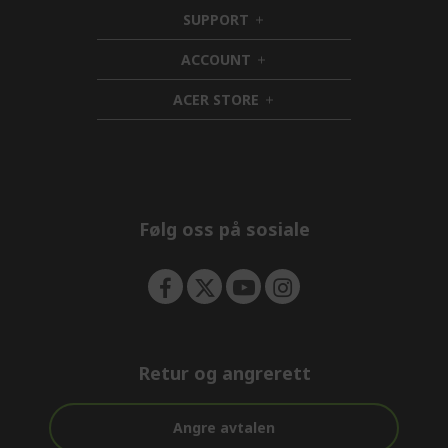
i
SUPPORT
d
h
d
i
ACCOUNT
e
d
h
n
d
i
ACER STORE
e
d
h
n
d
i
e
d
n
d
e
n
Følg oss på sosiale
Retur og angrerett
Angre avtalen