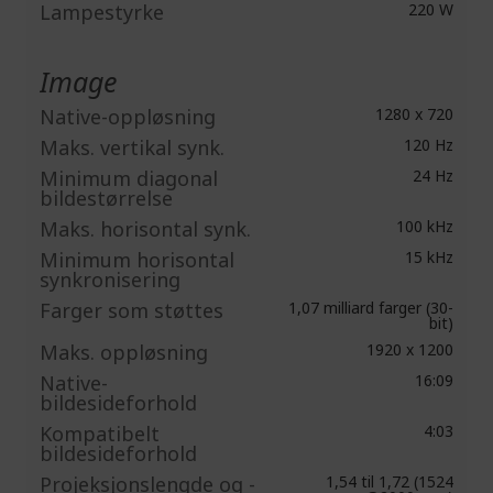
Lampestyrke
220 W
Image
Native-oppløsning
1280 x 720
Maks. vertikal synk.
120 Hz
Minimum diagonal
24 Hz
bildestørrelse
Maks. horisontal synk.
100 kHz
Minimum horisontal
15 kHz
synkronisering
Farger som støttes
1,07 milliard farger (30-
bit)
Maks. oppløsning
1920 x 1200
Native-
16:09
bildesideforhold
Kompatibelt
4:03
bildesideforhold
Projeksjonslengde og -
1,54 til 1,72 (1524