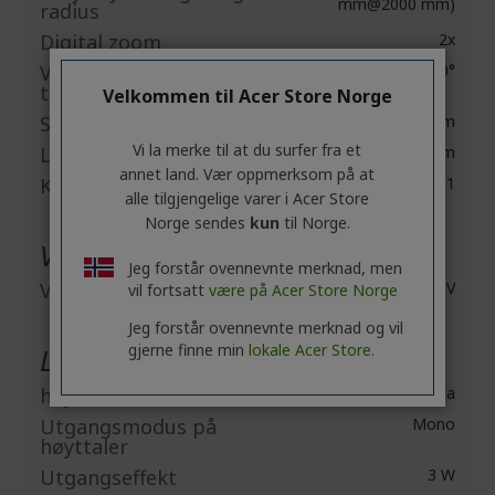
mm@2000 mm)
radius
Digital zoom
2x
Vertikal
-40°/+40°
trapeskorreksjon
Velkommen til Acer Store Norge
Standard lysstyrke
4500 lm
Vi la merke til at du surfer fra et
Lav lysstyrke
3600 lm
annet land. Vær oppmerksom på at
Kontrastforhold
20,000:1
alle tilgjengelige varer i Acer Store
Norge sendes
kun
til Norge.
Video
Jeg forstår ovennevnte merknad, men
Videosignalstandard
HDTV
vil fortsatt
være på Acer Store Norge
Jeg forstår ovennevnte merknad og vil
gjerne finne min
lokale Acer Store.
Lyd
høytalere
Ja
Utgangsmodus på
Mono
høyttaler
Utgangseffekt
3 W