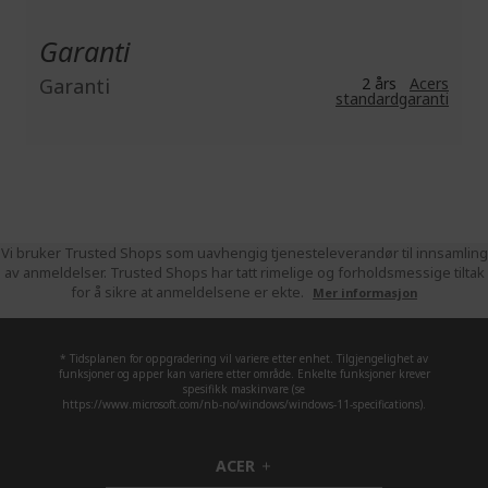
Garanti
Garanti
2 års
Acers
standardgaranti
Vi bruker Trusted Shops som uavhengig tjenesteleverandør til innsamling
av anmeldelser. Trusted Shops har tatt rimelige og forholdsmessige tiltak
for å sikre at anmeldelsene er ekte.
Mer informasjon
* Tidsplanen for oppgradering vil variere etter enhet. Tilgjengelighet av
funksjoner og apper kan variere etter område. Enkelte funksjoner krever
spesifikk maskinvare (se
https://www.microsoft.com/nb-no/windows/windows-11-specifications).
ACER
h