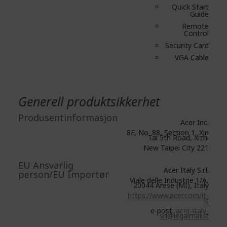
Quick Start
Guide
Remote
Control
Security Card
VGA Cable
Generell produktsikkerhet
Produsentinformasjon
Acer Inc.
8F, No. 88, Section 1, Xin
Tai 5th Road, Xizhi
New Taipei City 221
EU Ansvarlig
Acer Italy S.r.l.
person/EU Importør
Viale delle Industrie 1/A,
20044 Arese (MI), Italy
https://www.acer.com/it-
it
e-post:
acer-italy-
srl@legalmail.it