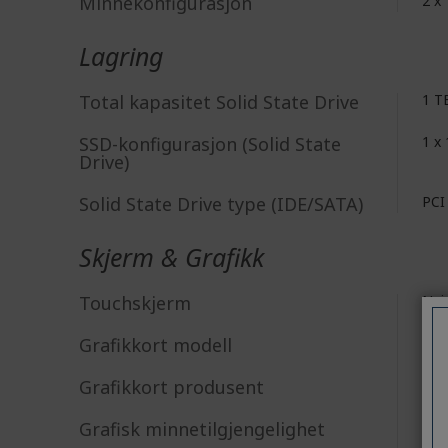
Minnekonfigurasjon
2 x
Lagring
Total kapasitet Solid State Drive
1 T
SSD-konfigurasjon (Solid State
1 x
Drive)
Solid State Drive type (IDE/SATA)
PCI
Skjerm & Grafikk
Touchskjerm
Nei
Grafikkort modell
GeF
Grafikkort produsent
NV
Grafisk minnetilgjengelighet
Ded