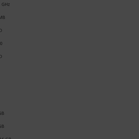
0 GHz
MB
D
0
D
GB
GB