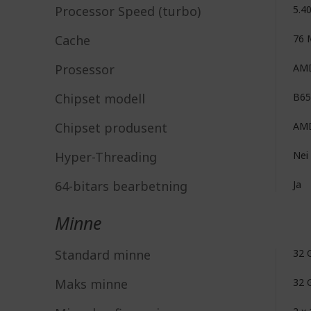
Processor Speed (turbo)
5.4
Cache
76 
Prosessor
AM
Chipset modell
B65
Chipset produsent
AM
Hyper-Threading
Nei
64-bitars bearbetning
Ja
Minne
Standard minne
32 
Maks minne
32 