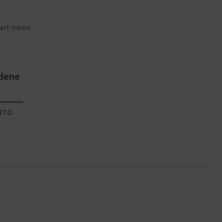
ert minne
udene
NTO