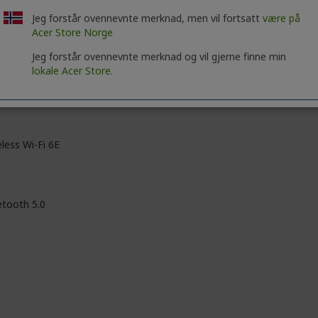
 til 12 GB
Jeg forstår ovennevnte merknad, men vil fortsatt
være på
Acer Store Norge
DR6X
Jeg forstår ovennevnte merknad og vil gjerne finne min
lokale Acer Store.
less Wi-Fi 6E
etooth 5.0