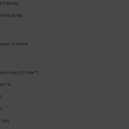
E3TEK.00L
1474128140
dows 11 Home
eca-core (12 Core™)
en™ 9
D
0
0 GHz