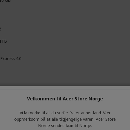
 16 GB
B
 1TB
 Express 4.0
Velkommen til Acer Store Norge
orce RTX™ 4070 SUPER™
IDIA®
Vi la merke til at du surfer fra et annet land. Vær
oppmerksom på at alle tilgjengelige varer i Acer Store
ikert
Norge sendes
kun
til Norge.