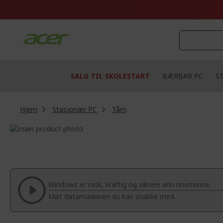
Skip
to
Content
SALG TIL SKOLESTART
BÆRBAR PC
S
Hjem
Stasjonær PC
Tårn
Skip
to
Skip
the
to
end
the
of
beginning
the
of
Windows er rask, kraftig og sikrere enn noensinne.
images
the
Møt datamaskinen du kan snakke med.
gallery
images
gallery