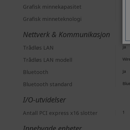
Grafisk minnekapasitet
Opp
Grafisk minneteknologi
GD
Nettverk & Kommunikasjon
Trådløs LAN
Ja
Trådløs LAN modell
Wire
Bluetooth
Ja
Bluetooth standard
Blu
I/O-utvidelser
Antall PCI express x16 slotter
1
Innebygde enheter