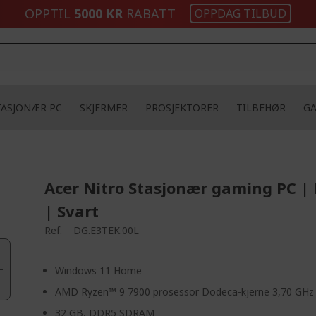
OPPTIL
5000 KR
RABATT
OPPDAG TILBUD
TASJONÆR PC
SKJERMER
PROSJEKTORER
TILBEHØR
G
Acer Nitro Stasjonær gaming PC |
| Svart
Ref.
DG.E3TEK.00L
Windows 11 Home
AMD Ryzen™ 9 7900 prosessor Dodeca-kjerne 3,70 GHz
32 GB, DDR5 SDRAM