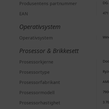
Produsentens partnummer
DG.
EAN
471
Operativsystem
Operativsystem
Win
Prosessor & Brikkesett
Prosessorkjerne
Dod
Prosessortype
Ryz
Prosessorfabrikant
AM
Prosessormodell
790
Prosessorhastighet
3.7