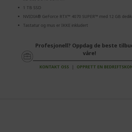
1 TB SSD
NVIDIA® GeForce RTX™ 4070 SUPER™ med 12 GB dedik
Tastatur og mus er IKKE inkludert
Profesjonell? Oppdag de beste tilb
våre!
KONTAKT OSS
|
OPPRETT EN BEDRIFTSKO