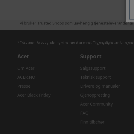
Vi bruker Trusted Shops som uavhengig tjenesteleverandør til i
* Tidsplanen for oppgradering vil variere etter enhet. Tilgjengelighet av funksjon
Acer
Support
Om Acer
Salgssupport
ACER.NO
Teknisk support
Presse
Drivere og manualer
Acer Black Friday
Gjenoppretting
Acer Community
FAQ
Finn tilbehør