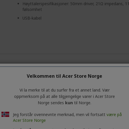
Høyttalerspesifikasjoner: 50mm driver, 21Ω impedans, 1
følsomhet
USB-kabel
enerell informasjon om produktserien. Hvis du vil ha nøyaktige tekni
Velkommen til Acer Store Norge
Vi la merke til at du surfer fra et annet land. Vær
oppmerksom på at alle tilgjengelige varer i Acer Store
Norge sendes
kun
til Norge.
Jeg forstår ovennevnte merknad, men vil fortsatt
være på
Acer Store Norge