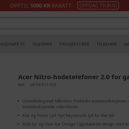
OPPTIL
5000 KR
RABATT
OPPDAG TILBUD
TASJONÆR PC
SKJERMER
PROSJEKTORER
TILBEHØR
G
Acer Nitro-hodetelefoner 2.0 for 
Ref.
GP.HDS11.02E
Omnidireksjonell Mikrofon: Forbedre kommunikasjonen
omnidireksjonelle mikrofonen
Klar og Presis Lyd: Nyt høysensitiv lyd for klar lyd
RGB-lys og Over-Ear Design: Oppslukende design med l