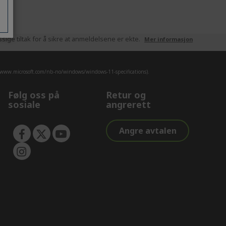
ige tiltak for å sikre at anmeldelsene er ekte.
Mer informasjon
/www.microsoft.com/nb-no/windows/windows-11-specifications).
Følg oss på
Retur og
sosiale
angrerett
Angre avtalen