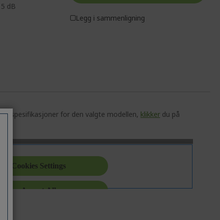
15 dB
Legg i sammenligning
ske spesifikasjoner for den valgte modellen,
klikker
du på