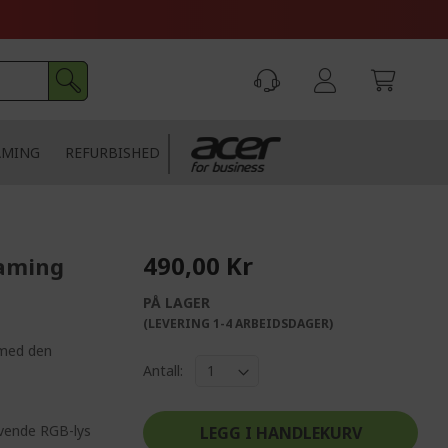
AMING
REFURBISHED
490,00 Kr
gaming
PÅ LAGER
(LEVERING 1-4 ARBEIDSDAGER)
 med den
Antall:
evende RGB-lys
LEGG I HANDLEKURV