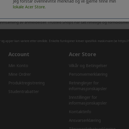
Jeg forstår ovennevnte merknad og vil gjerne finne min
lokale Acer Store.
nnsamling av anmeldelser. Trusted Shops har tatt rimelige og forholdsmess
er og apper kan variere etter område. Enkelte funksjoner krever spesifikk maskinvare (se
https:/
Account
Acer Store
Min Konto
Vilkår og Betingelser
Mine Ordrer
Personvernerklæring
Produktregistrering
Retninglinjer for
informasjonskapsler​
Studentrabatter
Innstillinger for
informasjonskapsler
Kontaktinfo
Ansvarserklæring​
Tilgjengelighetserklæring