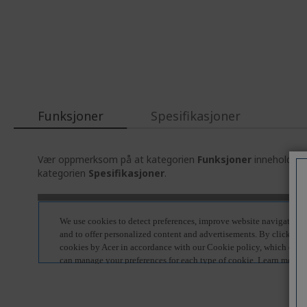
Funksjoner
Spesifikasjoner
Vær oppmerksom på at kategorien
Funksjoner
inneholder g
kategorien
Spesifikasjoner
.