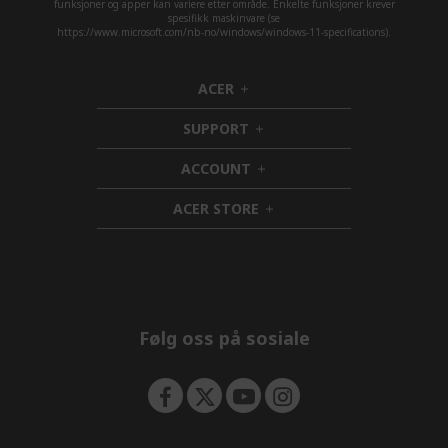
funksjoner og apper kan variere etter område. Enkelte funksjoner krever
spesifikk maskinvare (se
https://www.microsoft.com/nb-no/windows/windows-11-specifications).
ACER
h
i
SUPPORT
d
h
d
i
ACCOUNT
e
d
h
n
d
i
ACER STORE
e
d
h
n
d
i
e
d
n
d
e
n
Følg oss på sosiale