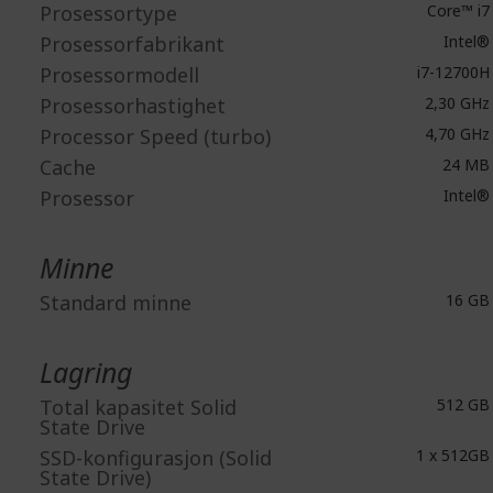
Prosessortype
Core™ i7
Prosessorfabrikant
Intel®
Prosessormodell
i7-12700H
Prosessorhastighet
2,30 GHz
Processor Speed (turbo)
4,70 GHz
Cache
24 MB
Prosessor
Intel®
Minne
Standard minne
16 GB
Lagring
Total kapasitet Solid
512 GB
State Drive
SSD-konfigurasjon (Solid
1 x 512GB
State Drive)