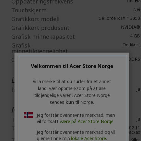
Oppdateringsfrekvens
144 Hz
Touchskjerm
Nei
Grafikkort modell
GeForce RTX™ 3050
Grafikkort produsent
NVIDIA®
Grafisk minnekapasitet
4 GB
Grafisk
Dedikert
minnetilgjengelighet
Grafisk minneteknologi
GDDR6
Velkommen til Acer Store Norge
Lyd
Vi la merke til at du surfer fra et annet
land. Vær oppmerksom på at alle
høytalere
Ja
tilgjengelige varer i Acer Store Norge
sendes
kun
til Norge.
Nettverk & Kommunikasjon
Jeg forstår ovennevnte merknad, men
Trådløs LAN
Ja
vil fortsatt
være på Acer Store Norge
Trådløs LAN standard
IEEE 802.11
Jeg forstår ovennevnte merknad og vil
a/b/g/n/ac/ax
gjerne finne min
lokale Acer Store.
Trådløs LAN produsent
Killer