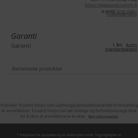
https://www.acer.com/it-it
e-post:
acer-italy-
srl@legalmail.it
Garanti
Garanti
1 års
Acers
standardgaranti
Beslektede produkter
Vi bruker Trusted Shops som uavhengig tjenesteleverandør til innsamling
av anmeldelser. Trusted Shops har tatt rimelige og forholdsmessige tiltak
for å sikre at anmeldelsene er ekte.
Mer informasjon
* Tidsplanen for oppgradering vil variere etter enhet. Tilgjengelighet av