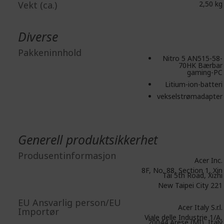
Vekt (ca.)
2,50 kg
Diverse
Pakkeninnhold
Nitro 5 AN515-58-
70HK Bærbar
gaming-PC
Litium-ion-batteri
vekselstrømadapter
Generell produktsikkerhet
Produsentinformasjon
Acer Inc.
8F, No. 88, Section 1, Xin
Tai 5th Road, Xizhi
New Taipei City 221
EU Ansvarlig person/EU
Acer Italy S.r.l.
Importør
Viale delle Industrie 1/A,
20044 Arese (MI), Italy