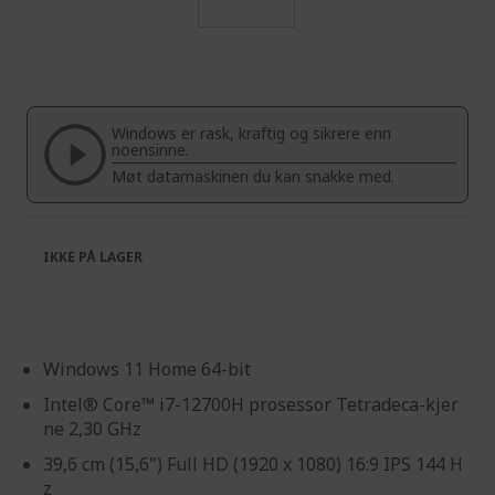
Skip
to
the
beginning
of
Windows er rask, kraftig og sikrere enn
the
noensinne.
images
Møt datamaskinen du kan snakke med.
gallery
IKKE PÅ LAGER
Windows 11 Home 64-bit
Intel® Core™ i7-12700H prosessor Tetradeca-kjer
ne 2,30 GHz
39,6 cm (15,6") Full HD (1920 x 1080) 16:9 IPS 144 H
z