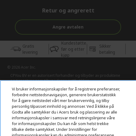
Retur og angrerett
Angre avtalen
Kundestøtte
Gratis
Sikker
før og etter
levering
betaling
kjøp
© 2026 Acer Inc.
CPYou BV er en autorisert forhandler og tilbyder av produktene
og tjenestene som tilbys i denne nettbutikken.​
Vi bruker informasjonskapsler for å registrere preferanser,
forbedre nettstedsnavigasjon, generere brukerstatistikk
for å gjøre nettstedet vårt mer brukervennlig, og tilby
personlig tilpasset innhold og annonser. Ved å klikke på
Godta alle samtykker du i Acers bruk og plassering av alle
informasjonskapsler i samsvar med retningslinjene våre
for informasjonskapsler. Du kan når som helst trekke
Norge
tilbake dette samtykket. Under Innstillinger for
informasjonskapsler kan du administrere preferansene