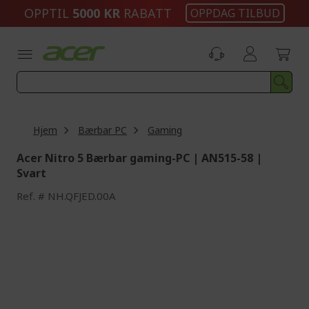
Skip
OPPTIL
5000 KR
RABATT
OPPDAG TILBUD
to
Content
Hjem
Bærbar PC
Gaming
Acer Nitro 5 Bærbar gaming-PC | AN515-58 |
Svart
Ref.
NH.QFJED.00A
Skip
to
the
end
of
the
images
gallery