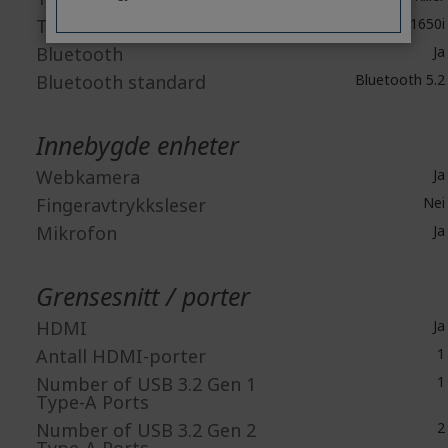
Trådløs LAN modell
Wi-Fi 6 AX 1650i
Bluetooth
Ja
Bluetooth standard
Bluetooth 5.2
Innebygde enheter
Webkamera
Ja
Fingeravtrykksleser
Nei
Mikrofon
Ja
Grensesnitt / porter
HDMI
Ja
Antall HDMI-porter
1
Number of USB 3.2 Gen 1
1
Type-A Ports
Number of USB 3.2 Gen 2
2
Type-A Ports