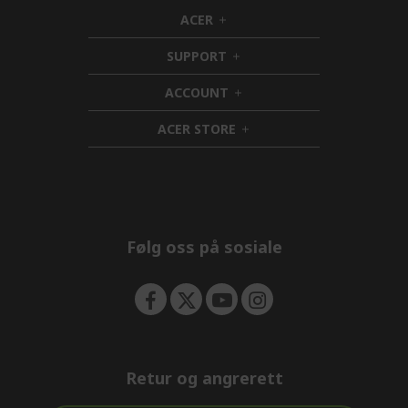
ACER
h
i
SUPPORT
d
h
d
i
ACCOUNT
e
d
h
n
d
i
ACER STORE
e
d
h
n
d
i
e
d
n
d
e
n
Følg oss på sosiale
Retur og angrerett