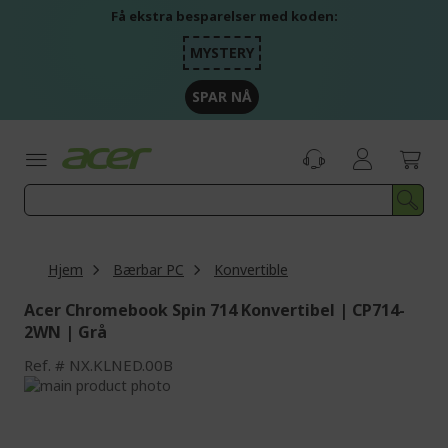
Skip
Få ekstra besparelser med koden:
to
Content
MYSTERY
SPAR NÅ
Hjem
Bærbar PC
Konvertible
Acer Chromebook Spin 714 Konvertibel | CP714-
2WN | Grå
Ref.
NX.KLNED.00B
Skip
to
Skip
the
to
end
the