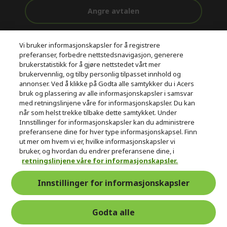
Angre avtalen
Kundestøtte
Gratis
Sikker
Vi bruker informasjonskapsler for å registrere
før og etter
levering
betaling
preferanser, forbedre nettstedsnavigasjon, generere
kjøp
brukerstatistikk for å gjøre nettstedet vårt mer
brukervennlig, og tilby personlig tilpasset innhold og
© 2026 Acer Inc.
annonser. Ved å klikke på Godta alle samtykker du i Acers
CPYou BV er en autorisert forhandler og tilbyder av produktene
bruk og plassering av alle informasjonskapsler i samsvar
og tjenestene som tilbys i denne nettbutikken.​
med retningslinjene våre for informasjonskapsler. Du kan
når som helst trekke tilbake dette samtykket. Under
Innstillinger for informasjonskapsler kan du administrere
preferansene dine for hver type informasjonskapsel. Finn
ut mer om hvem vi er, hvilke informasjonskapsler vi
bruker, og hvordan du endrer preferansene dine, i
retningslinjene våre for informasjonskapsler.
Norge
Innstillinger for informasjonskapsler
Godta alle