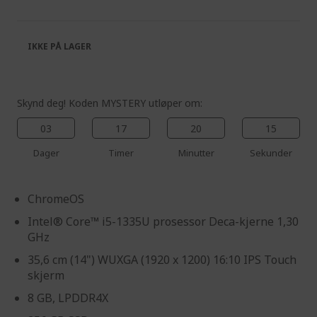
of
beginning
the
of
images
the
IKKE PÅ LAGER
gallery
images
gallery
Skynd deg! Koden MYSTERY utløper om:
03
17
20
15
Dager
Timer
Minutter
Sekunder
ChromeOS
Intel® Core™ i5-1335U prosessor Deca-kjerne 1,30
GHz
35,6 cm (14") WUXGA (1920 x 1200) 16:10 IPS Touch
skjerm
8 GB, LPDDR4X