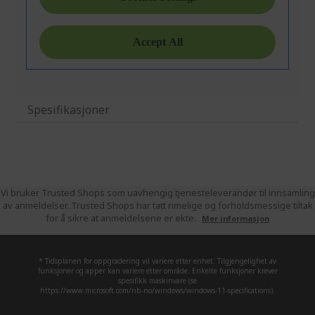
Spesifikasjoner
Vi bruker Trusted Shops som uavhengig tjenesteleverandør til innsamling
av anmeldelser. Trusted Shops har tatt rimelige og forholdsmessige tiltak
for å sikre at anmeldelsene er ekte.
Mer informasjon
* Tidsplanen for oppgradering vil variere etter enhet. Tilgjengelighet av
funksjoner og apper kan variere etter område. Enkelte funksjoner krever
spesifikk maskinvare (se
https://www.microsoft.com/nb-no/windows/windows-11-specifications).