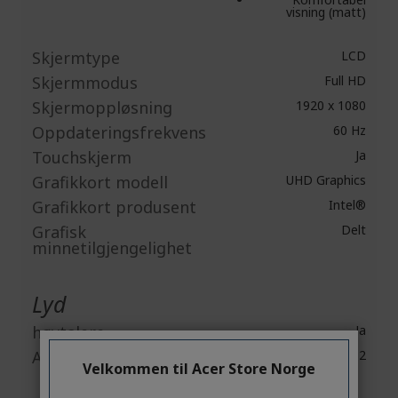
visning (matt)
Skjermtype
LCD
Skjermmodus
Full HD
Skjermoppløsning
1920 x 1080
Oppdateringsfrekvens
60 Hz
Touchskjerm
Ja
Grafikkort modell
UHD Graphics
Grafikkort produsent
Intel®
Grafisk
Delt
minnetilgjengelighet
Lyd
høytalere
Ja
Antall høyttalere
2
Velkommen til Acer Store Norge