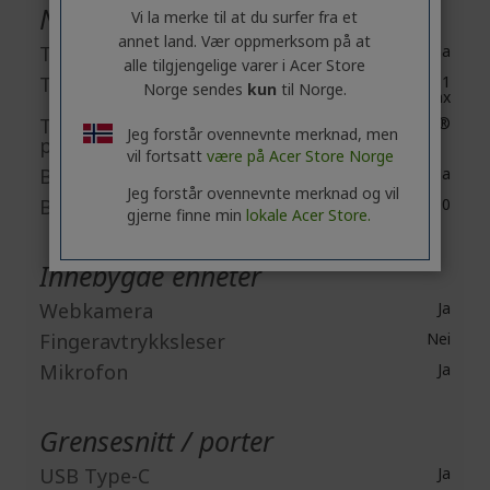
Nettverk & Kommunikasjon
Vi la merke til at du surfer fra et
annet land. Vær oppmerksom på at
Trådløs LAN
Ja
alle tilgjengelige varer i Acer Store
Trådløs LAN standard
IEEE 802.11
Norge sendes
kun
til Norge.
a/b/g/n/ac/ax
Trådløs LAN
Intel®
Jeg forstår ovennevnte merknad, men
produsent
vil fortsatt
være på Acer Store Norge
Bluetooth
Ja
Jeg forstår ovennevnte merknad og vil
Bluetooth standard
Bluetooth 5.0
gjerne finne min
lokale Acer Store.
Innebygde enheter
Webkamera
Ja
Fingeravtrykksleser
Nei
Mikrofon
Ja
Grensesnitt / porter
USB Type-C
Ja