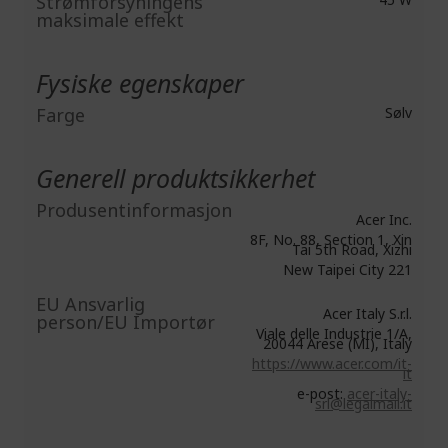
Strømforsyningens
maksimale effekt
Fysiske egenskaper
Farge
Sølv
Generell produktsikkerhet
Produsentinformasjon
Acer Inc.
8F, No. 88, Section 1, Xin
Tai 5th Road, Xizhi
New Taipei City 221
EU Ansvarlig
Acer Italy S.r.l.
person/EU Importør
Viale delle Industrie 1/A,
20044 Arese (MI), Italy
https://www.acer.com/it-
it
e-post:
acer-italy-
srl@legalmail.it