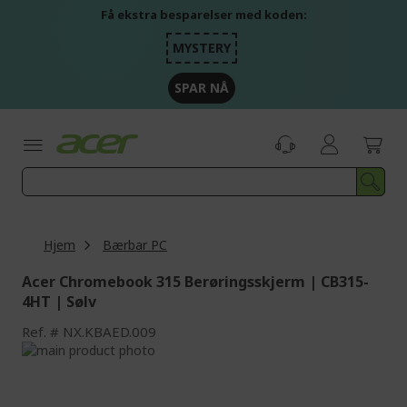
Skip
Få ekstra besparelser med koden:
to
Content
MYSTERY
SPAR NÅ
Hjem
Bærbar PC
Acer Chromebook 315 Berøringsskjerm | CB315-
4HT | Sølv
Ref.
NX.KBAED.009
Skip
to
Skip
the
to
end
the