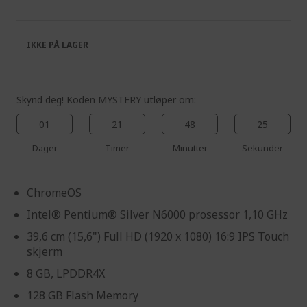
of
beginning
the
of
images
the
IKKE PÅ LAGER
gallery
images
gallery
Skynd deg! Koden MYSTERY utløper om:
01
21
48
24
Dager
Timer
Minutter
Sekunder
ChromeOS
Intel® Pentium® Silver N6000 prosessor 1,10 GHz
39,6 cm (15,6") Full HD (1920 x 1080) 16:9 IPS Touch
skjerm
8 GB, LPDDR4X
128 GB Flash Memory