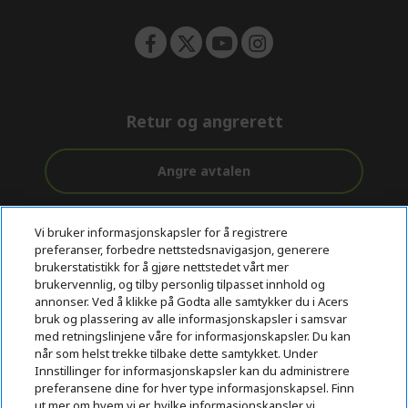
Retur og angrerett
Angre avtalen
Kundestøtte
Gratis
Sikker
Vi bruker informasjonskapsler for å registrere
før og etter
levering
betaling
preferanser, forbedre nettstedsnavigasjon, generere
kjøp
brukerstatistikk for å gjøre nettstedet vårt mer
brukervennlig, og tilby personlig tilpasset innhold og
© 2026 Acer Inc.
annonser. Ved å klikke på Godta alle samtykker du i Acers
CPYou BV er en autorisert forhandler og tilbyder av produktene
bruk og plassering av alle informasjonskapsler i samsvar
og tjenestene som tilbys i denne nettbutikken.​
med retningslinjene våre for informasjonskapsler. Du kan
når som helst trekke tilbake dette samtykket. Under
Innstillinger for informasjonskapsler kan du administrere
preferansene dine for hver type informasjonskapsel. Finn
ut mer om hvem vi er, hvilke informasjonskapsler vi