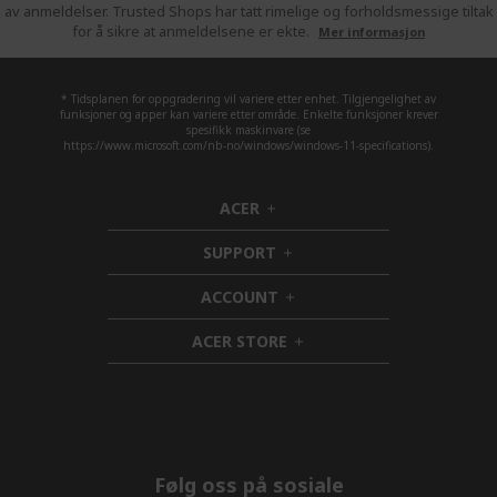
av anmeldelser. Trusted Shops har tatt rimelige og forholdsmessige tiltak
for å sikre at anmeldelsene er ekte.
Mer informasjon
* Tidsplanen for oppgradering vil variere etter enhet. Tilgjengelighet av
funksjoner og apper kan variere etter område. Enkelte funksjoner krever
spesifikk maskinvare (se
https://www.microsoft.com/nb-no/windows/windows-11-specifications).
ACER
h
i
SUPPORT
d
h
d
i
ACCOUNT
e
d
h
n
d
i
ACER STORE
e
d
h
n
d
i
e
d
n
d
e
n
Følg oss på sosiale