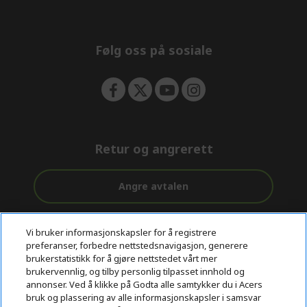
n
d
e
n
Følg oss på sosiale
Retur og angrerett
Angre avtalen
Kundestøtte
Gratis
Sikker
Vi bruker informasjonskapsler for å registrere
før og etter
levering
betaling
preferanser, forbedre nettstedsnavigasjon, generere
kjøp
brukerstatistikk for å gjøre nettstedet vårt mer
brukervennlig, og tilby personlig tilpasset innhold og
© 2026 Acer Inc.
annonser. Ved å klikke på Godta alle samtykker du i Acers
CPYou BV er en autorisert forhandler og tilbyder av produktene
bruk og plassering av alle informasjonskapsler i samsvar