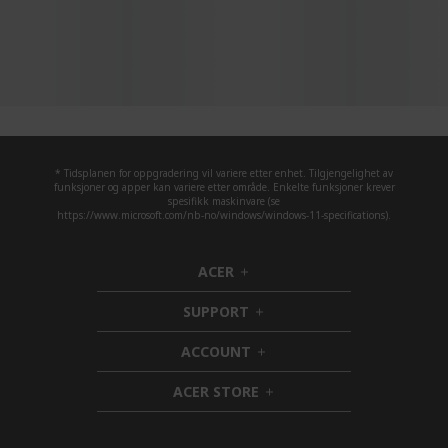
* Tidsplanen for oppgradering vil variere etter enhet. Tilgjengelighet av
funksjoner og apper kan variere etter område. Enkelte funksjoner krever
spesifikk maskinvare (se
https://www.microsoft.com/nb-no/windows/windows-11-specifications).
ACER
h
i
SUPPORT
d
h
d
i
ACCOUNT
e
d
h
n
d
i
ACER STORE
e
d
h
n
d
i
e
d