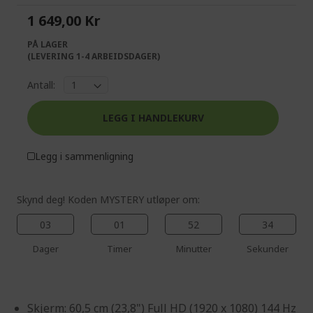
the
of
1 649,00 Kr
images
the
gallery
images
PÅ LAGER
gallery
(LEVERING 1-4 ARBEIDSDAGER)
Antall:
LEGG I HANDLEKURV
Legg i sammenligning
Skynd deg! Koden MYSTERY utløper om:
03
01
52
34
Dager
Timer
Minutter
Sekunder
Skjerm: 60,5 cm (23,8") Full HD (1920 x 1080) 144 Hz