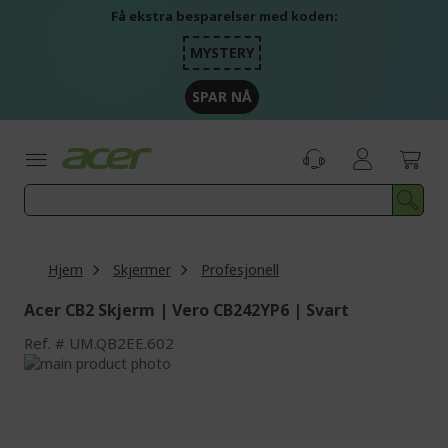
Skip
Få ekstra besparelser med koden:
to
Content
MYSTERY
SPAR NÅ
Hjem
Skjermer
Profesjonell
Acer CB2 Skjerm | Vero CB242YP6 | Svart
Ref.
UM.QB2EE.602
Skip
to
Skip
the
to
end
the
of
beginning