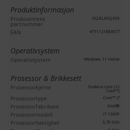
informasjon
Produktinformasjon
Produsentens
DQ.BL6EQ.005
partnummer
EAN
4711121683077
Operativsystem
Operativsystem
Windows 11 Home
Prosessor & Brikkesett
Prosessorkjerne
Dodeca-core (12
Core™)
Prosessortype
Core™ i7
Prosessorfabrikant
Intel®
Prosessormodell
i7-1360P
Prosessorhastighet
3,70 GHz