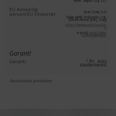
New Taipei City 221
EU Ansvarlig
Acer Italy S.r.l.
person/EU Importør
Viale delle Industrie 1/A,
20044 Arese (MI), Italy
https://www.acer.com/it-
it
e-post:
acer-italy-
srl@legalmail.it
Garanti
Garanti
1 års
Acers
standardgaranti
Beslektede produkter