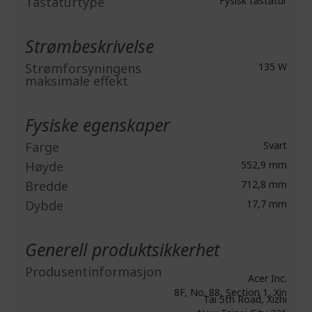
Tastaturtype
Fysisk tastatur
Strømbeskrivelse
Strømforsyningens
135 W
maksimale effekt
Fysiske egenskaper
Farge
Svart
Høyde
552,9 mm
Bredde
712,8 mm
Dybde
17,7 mm
Generell produktsikkerhet
Produsentinformasjon
Acer Inc.
8F, No. 88, Section 1, Xin
Tai 5th Road, Xizhi