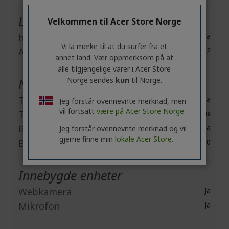
Lyd
Velkommen til Acer Store Norge
høytalere
Ja
Vi la merke til at du surfer fra et
Antall høyttalere
2
annet land. Vær oppmerksom på at
alle tilgjengelige varer i Acer Store
Nettverk & Kommunikasjon
Norge sendes
kun
til Norge.
Trådløs LAN
Ja
Jeg forstår ovennevnte merknad, men
vil fortsatt
være på Acer Store Norge
Trådløs LAN standard
IEEE 802.11ax
Bluetooth
Ja
Jeg forstår ovennevnte merknad og vil
gjerne finne min
lokale Acer Store.
Bluetooth standard
Bluetooth 5.0
Innebygde enheter
Webkamera
Ja
Mikrofon
Ja