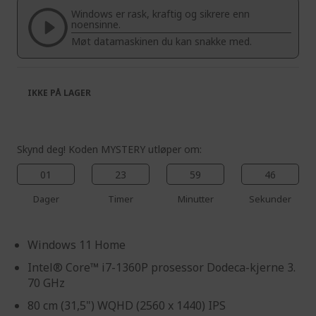
the
of
Windows er rask, kraftig og sikrere enn
images
the
noensinne.
gallery
images
Møt datamaskinen du kan snakke med.
gallery
IKKE PÅ LAGER
Skynd deg! Koden MYSTERY utløper om:
01
23
59
45
Dager
Timer
Minutter
Sekunder
Windows 11 Home
Intel® Core™ i7-1360P prosessor Dodeca-kjerne 3.
70 GHz
80 cm (31,5") WQHD (2560 x 1440) IPS