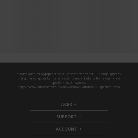
* Tidsplanen for oppgradering vil variere etter enhet. Tilgjengelighet av
funksjoner og apper kan variere etter område. Enkelte funksjoner krever
spesifikk maskinvare (se
https://www.microsoft.com/nb-no/windows/windows-11-specifications).
ACER
h
i
SUPPORT
d
h
d
i
ACCOUNT
e
d
h
n
d
i