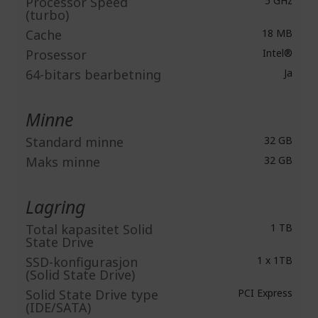
Processor Speed
5 GHz
(turbo)
Cache
18 MB
Prosessor
Intel®
64-bitars bearbetning
Ja
Minne
Standard minne
32 GB
Maks minne
32 GB
Lagring
Total kapasitet Solid
1 TB
State Drive
SSD-konfigurasjon
1 x 1TB
(Solid State Drive)
Solid State Drive type
PCI Express
(IDE/SATA)