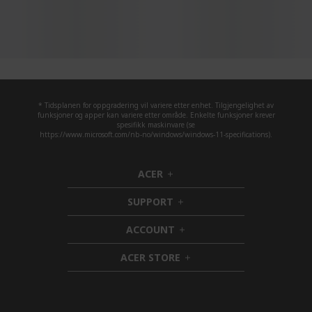
* Tidsplanen for oppgradering vil variere etter enhet. Tilgjengelighet av
funksjoner og apper kan variere etter område. Enkelte funksjoner krever
spesifikk maskinvare (se
https://www.microsoft.com/nb-no/windows/windows-11-specifications).
ACER
h
i
SUPPORT
d
h
d
i
ACCOUNT
e
d
h
n
d
i
ACER STORE
e
d
h
n
d
i
e
d
n
d