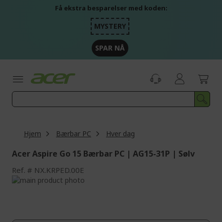
Skip
Få ekstra besparelser med koden:
to
Content
MYSTERY
SPAR NÅ
Hjem
Bærbar PC
Hver dag
Acer Aspire Go 15 Bærbar PC | AG15-31P | Sølv
Ref.
NX.KRPED.00E
Skip
to
Skip
the
to
end
the
of
beginning