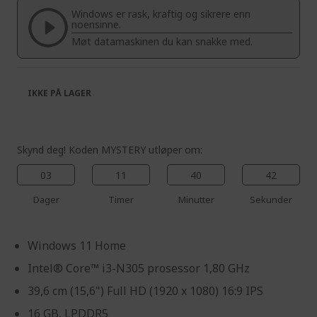
the
of
Windows er rask, kraftig og sikrere enn
images
the
noensinne.
gallery
images
Møt datamaskinen du kan snakke med.
gallery
IKKE PÅ LAGER
Skynd deg! Koden MYSTERY utløper om:
03
11
40
42
Dager
Timer
Minutter
Sekunder
Windows 11 Home
Intel® Core™ i3-N305 prosessor 1,80 GHz
39,6 cm (15,6") Full HD (1920 x 1080) 16:9 IPS
16 GB, LPDDR5