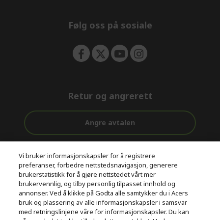
e
n
Følg oss på sosiale
Retur og angrerett
Angre avtalen
Kundestøtte
Gratis
Sikker
Vi bruker informasjonskapsler for å registrere
før og etter
levering
betaling
preferanser, forbedre nettstedsnavigasjon, generere
kjøp
brukerstatistikk for å gjøre nettstedet vårt mer
brukervennlig, og tilby personlig tilpasset innhold og
© 2026 Acer Inc.
annonser. Ved å klikke på Godta alle samtykker du i Acers
CPYou BV er en autorisert forhandler og tilbyder av produktene
bruk og plassering av alle informasjonskapsler i samsvar
og tjenestene som tilbys i denne nettbutikken.​
med retningslinjene våre for informasjonskapsler. Du kan