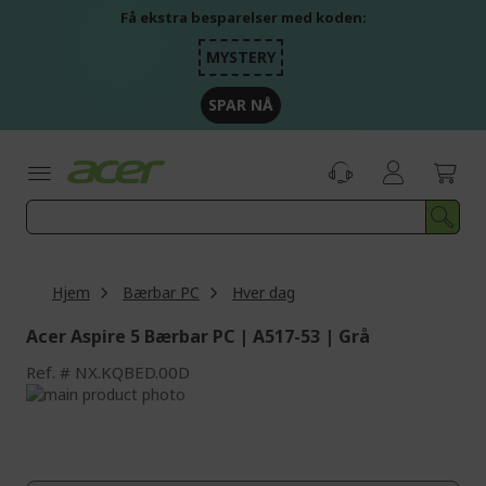
Skip
Få ekstra besparelser med koden:
to
Content
MYSTERY
SPAR NÅ
Hjem
Bærbar PC
Hver dag
Acer Aspire 5 Bærbar PC | A517-53 | Grå
Ref.
NX.KQBED.00D
Skip
to
Skip
the
to
end
the
of
beginning