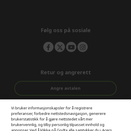
e
d
n
d
e
n
Følg oss på sosiale
Retur og angrerett
Angre avtalen
Kundestøtte
Gratis
Sikker
Vi bruker informasjonskapsler for å registrere
før og etter
levering
betaling
preferanser, forbedre nettstedsnavigasjon, generere
kjøp
brukerstatistikk for å gjøre nettstedet vårt mer
brukervennlig, og tilby personlig tilpasset innhold og
© 2026 Acer Inc.
annonser. Ved å klikke på Godta alle samtykker du i Acers