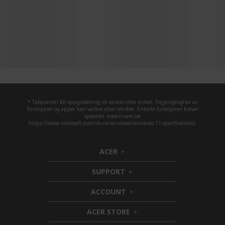
* Tidsplanen for oppgradering vil variere etter enhet. Tilgjengelighet av
funksjoner og apper kan variere etter område. Enkelte funksjoner krever
spesifikk maskinvare (se
https://www.microsoft.com/nb-no/windows/windows-11-specifications).
ACER
h
i
SUPPORT
d
h
d
i
ACCOUNT
e
d
h
n
d
i
ACER STORE
e
d
h
n
d
i