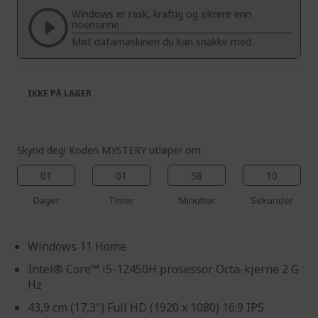
the
of
Windows er rask, kraftig og sikrere enn
images
the
noensinne.
gallery
images
Møt datamaskinen du kan snakke med.
gallery
IKKE PÅ LAGER
Skynd deg! Koden MYSTERY utløper om:
01
01
58
09
Dager
Timer
Minutter
Sekunder
Windows 11 Home
Intel® Core™ i5-12450H prosessor Octa-kjerne 2 G
Hz
43,9 cm (17,3") Full HD (1920 x 1080) 16:9 IPS