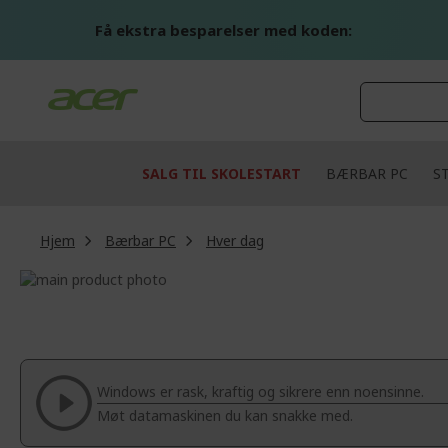
Skip
to
Få ekstra besparelser med koden:
Content
SALG TIL SKOLESTART
BÆRBAR PC
S
Hjem
Bærbar PC
Hver dag
Skip
to
Skip
the
to
end
the
of
beginning
the
of
Windows er rask, kraftig og sikrere enn noensinne.
images
the
Møt datamaskinen du kan snakke med.
gallery
images
gallery