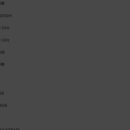
el®
12650H
0 GHz
0 GHz
MB
el®
GB
 8GB
R4 SDRAM