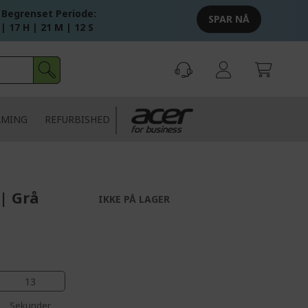
 Begrenset Periode:
SPAR NÅ
 | 17 H | 21 M | 11 S
AMING
REFURBISHED
 | Grå
IKKE PÅ LAGER
12
Sekunder