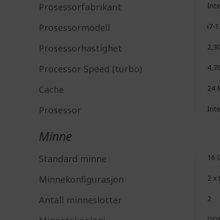
Prosessorfabrikant
Int
Prosessormodell
i7-
Prosessorhastighet
2,3
Processor Speed (turbo)
4,7
Cache
24 
Prosessor
Int
Minne
Standard minne
16 
Minnekonfigurasjon
2 x
Antall minneslotter
2
DD