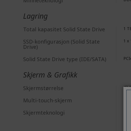
Minneteknologi
Lagring
Total kapasitet Solid State Drive
1 T
SSD-konfigurasjon (Solid State
1 x
Drive)
Solid State Drive type (IDE/SATA)
PCI
Skjerm & Grafikk
Skjermstørrelse
43,
Multi-touch-skjerm
Nei
Skjermteknologi