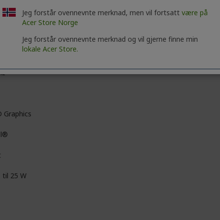
D
Jeg forstår ovennevnte merknad, men vil fortsatt
være på
Acer Store Norge
l HD
Jeg forstår ovennevnte merknad og vil gjerne finne min
lokale Acer Store.
0 x 1080
Hz
 Graphics
el®
t
 til 25 W