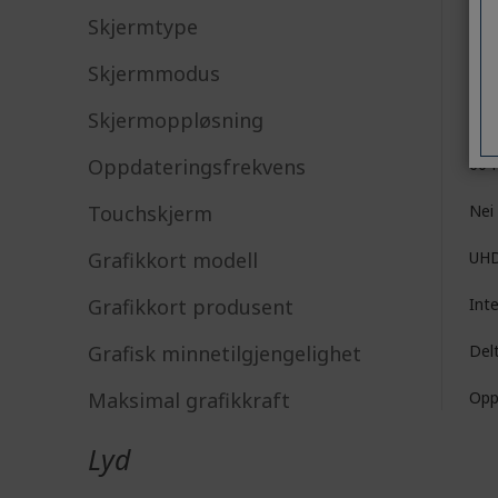
Skjermtype
LC
Skjermmodus
Ful
Skjermoppløsning
192
Oppdateringsfrekvens
60 
Touchskjerm
Nei
Grafikkort modell
UHD
Grafikkort produsent
Int
Grafisk minnetilgjengelighet
Del
Maksimal grafikkraft
Opp
Lyd