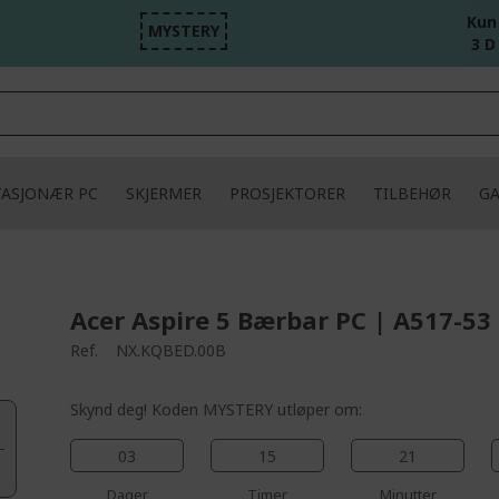
Kun
MYSTERY
3 D
TASJONÆR PC
SKJERMER
PROSJEKTORER
TILBEHØR
G
Acer Aspire 5 Bærbar PC | A517-53
Ref.
NX.KQBED.00B
Skynd deg! Koden MYSTERY utløper om:
03
15
21
Dager
Timer
Minutter