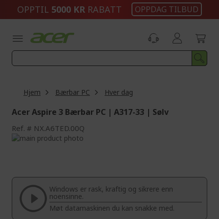
Skip
OPPTIL
5000 KR
RABATT
OPPDAG TILBUD
to
Content
Hjem
Bærbar PC
Hver dag
Acer Aspire 3 Bærbar PC | A317-33 | Sølv
Ref.
NX.A6TED.00Q
Skip
to
Skip
the
to
end
the
of
beginning
the
of
Windows er rask, kraftig og sikrere enn
images
the
noensinne.
gallery
images
Møt datamaskinen du kan snakke med.
gallery