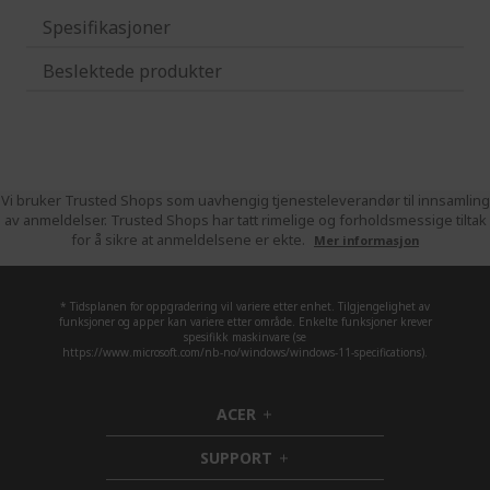
Spesifikasjoner
Beslektede produkter
Vi bruker Trusted Shops som uavhengig tjenesteleverandør til innsamling
av anmeldelser. Trusted Shops har tatt rimelige og forholdsmessige tiltak
for å sikre at anmeldelsene er ekte.
Mer informasjon
* Tidsplanen for oppgradering vil variere etter enhet. Tilgjengelighet av
funksjoner og apper kan variere etter område. Enkelte funksjoner krever
spesifikk maskinvare (se
https://www.microsoft.com/nb-no/windows/windows-11-specifications).
ACER
h
i
SUPPORT
d
h
d
i