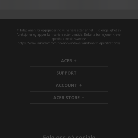
* Tidsplanen for oppgradering vil variere etter enhet. Tilgjengelighet av
funksjoner og apper kan variere etter område. Enkelte funksjoner krever
spesifikk maskinvare (se
https://www.microsoft.com/nb-no/windows/windows-11-specifications).
ACER
h
i
SUPPORT
d
h
d
i
ACCOUNT
e
d
h
n
d
i
ACER STORE
e
d
h
n
d
i
e
d
n
d
e
n
Følg oss på sosiale