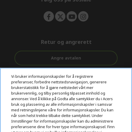
Retur og angrerett
Angre avtalen
Kundestøtte
Gratis
Sikker
Vi bruker informasjonskapsler for å registrere
før og etter
preferanser, forbedre nettstedsnavigasjon, generere
levering
betaling
kjøp
brukerstatistikk for å gjøre nettstedet vårt mer
brukervennlig, og tilby personlig tilpasset innhold og
© 2026 Acer Inc.
annonser. Ved å klikke på Godta alle samtykker du i Acers
bruk og plassering av alle informasjonskapsler i samsvar
CPYou BV er en autorisert forhandler og tilbyder av produktene
med retningslinjene våre for informasjonskapsler. Du kan
og tjenestene som tilbys i denne nettbutikken.​
når som helst trekke tilbake dette samtykket. Under
Innstillinger for informasjonskapsler kan du administrere
preferansene dine for hver type informasjonskapsel. Finn