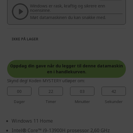
the
of
Windows er rask, kraftig og sikrere enn
images
the
noensinne.
gallery
images
Møt datamaskinen du kan snakke med.
gallery
IKKE PÅ LAGER
Oppdag din gave når du legger til denne datamaskin
en i handlekurven.
Skynd deg! Koden MYSTERY utløper om:
00
22
03
42
Dager
Timer
Minutter
Sekunder
Windows 11 Home
Intel® Core™ i9-13900H prosessor 2,60 GHz