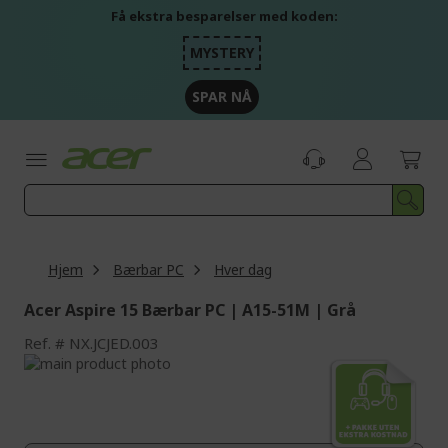
Skip
Få ekstra besparelser med koden:
to
Content
MYSTERY
SPAR NÅ
Hjem
Bærbar PC
Hver dag
Acer Aspire 15 Bærbar PC | A15-51M | Grå
Ref.
NX.JCJED.003
Skip
to
Skip
the
to
end
the
of
beginning